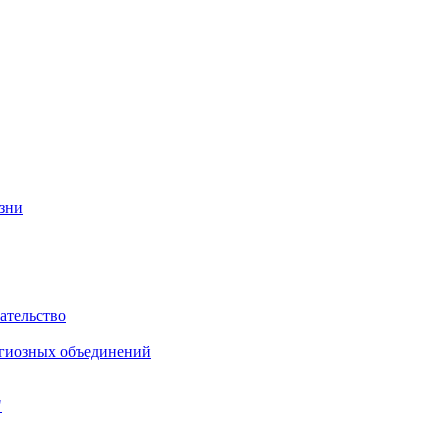
изни
ательство
игиозных объединений
"