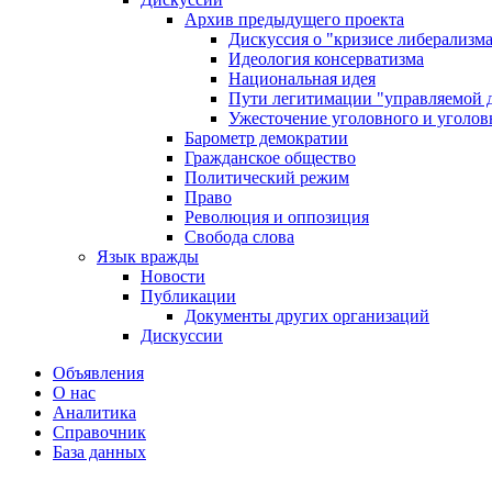
Архив предыдущего проекта
Дискуссия о "кризисе либерализм
Идеология консерватизма
Национальная идея
Пути легитимации "управляемой 
Ужесточение уголовного и уголов
Барометр демократии
Гражданское общество
Политический режим
Право
Революция и оппозиция
Свобода слова
Язык вражды
Новости
Публикации
Документы других организаций
Дискуссии
Объявления
О нас
Аналитика
Справочник
База данных