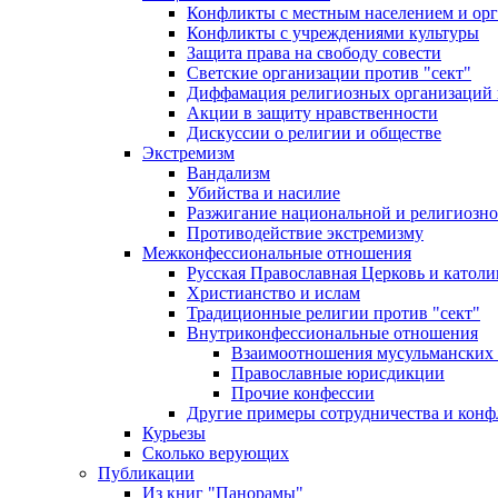
Конфликты с местным населением и ор
Конфликты с учреждениями культуры
Защита права на свободу совести
Светские организации против "сект"
Диффамация религиозных организаций
Акции в защиту нравственности
Дискуссии о религии и обществе
Экстремизм
Вандализм
Убийства и насилие
Разжигание национальной и религиозно
Противодействие экстремизму
Межконфессиональные отношения
Русская Православная Церковь и католи
Христианство и ислам
Традиционные религии против "сект"
Внутриконфессиональные отношения
Взаимоотношения мусульманских 
Православные юрисдикции
Прочие конфессии
Другие примеры сотрудничества и конф
Курьезы
Сколько верующих
Публикации
Из книг "Панорамы"