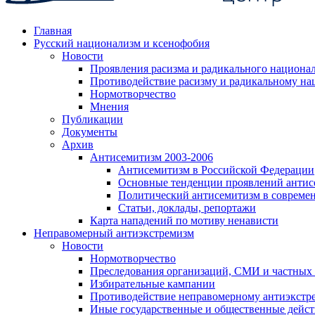
Главная
Русский национализм и ксенофобия
Новости
Проявления расизма и радикального национа
Противодействие расизму и радикальному на
Нормотворчество
Мнения
Публикации
Документы
Архив
Антисемитизм 2003-2006
Антисемитизм в Российской Федерации
Основные тенденции проявлений антис
Политический антисемитизм в совреме
Статьи, доклады, репортажи
Карта нападений по мотиву ненависти
Неправомерный антиэкстремизм
Новости
Нормотворчество
Преследования организаций, СМИ и частных
Избирательные кампании
Противодействие неправомерному антиэкстр
Иные государственные и общественные дейст