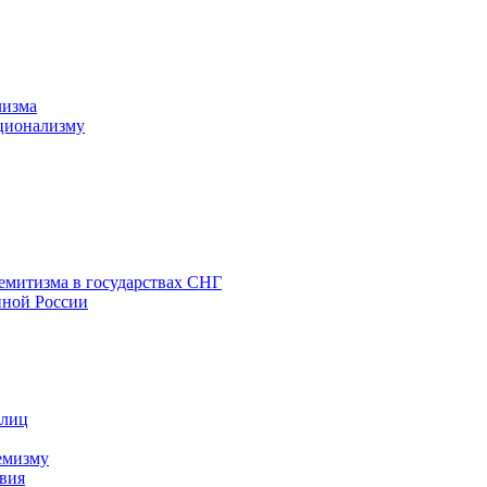
лизма
ционализму
емитизма в государствах СНГ
нной России
 лиц
емизму
вия