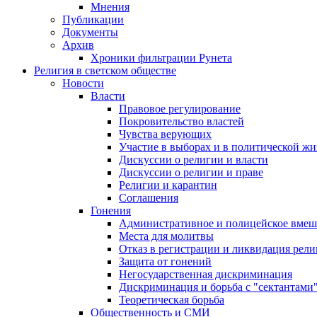
Мнения
Публикации
Документы
Архив
Хроники фильтрации Рунета
Религия в светском обществе
Новости
Власти
Правовое регулирование
Покровительство властей
Чувства верующих
Участие в выборах и в политической ж
Дискуссии о религии и власти
Дискуссии о религии и праве
Религии и карантин
Соглашения
Гонения
Административное и полицейское вмеш
Места для молитвы
Отказ в регистрации и ликвидация рел
Защита от гонений
Негосударственная дискриминация
Дискриминация и борьба с "сектантами
Теоретическая борьба
Общественность и СМИ