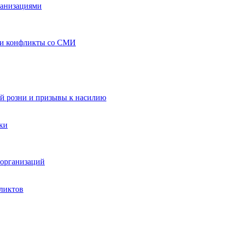
ганизациями
 и конфликты со СМИ
й розни и призывы к насилию
ки
организаций
ликтов