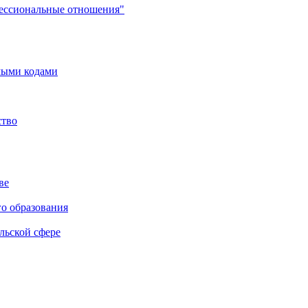
фессиональные отношения"
мыми кодами
ство
ве
го образования
льской сфере