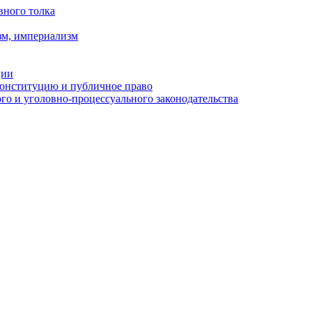
вного толка
зм, империализм
ции
Конституцию и публичное право
о и уголовно-процессуального законодательства