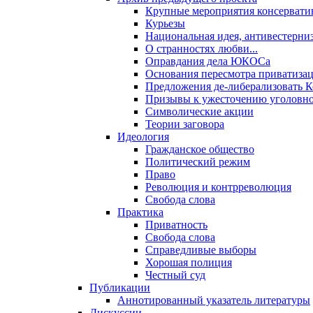
Крупные мероприятия консервати
Курьезы
Национальная идея, антивестерни
О странностях любви...
Оправдания дела ЮКОСа
Основания пересмотра приватиза
Предложения де-либерализовать 
Призывы к ужесточению уголовног
Символические акции
Теории заговора
Идеология
Гражданское общество
Политический режим
Право
Революция и контрреволюция
Свобода слова
Практика
Приватность
Свобода слова
Справедливые выборы
Хорошая полиция
Честный суд
Публикации
Аннотированный указатель литературы
Дискуссии