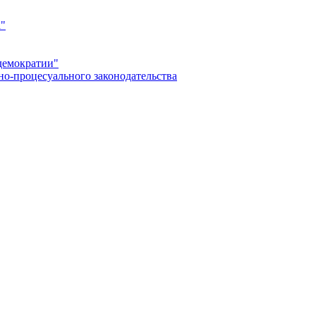
а"
демократии"
но-процесуального законодательства