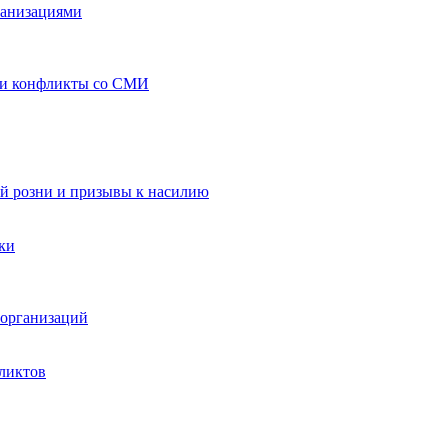
ганизациями
 и конфликты со СМИ
й розни и призывы к насилию
ки
организаций
ликтов