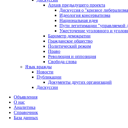
Архив предыдущего проекта
Дискуссия о "кризисе либерализм
Идеология консерватизма
Национальная идея
Пути легитимации "управляемой 
Ужесточение уголовного и уголов
Барометр демократии
Гражданское общество
Политический режим
Право
Революция и оппозиция
Свобода слова
Язык вражды
Новости
Публикации
Документы других организаций
Дискуссии
Объявления
О нас
Аналитика
Справочник
База данных