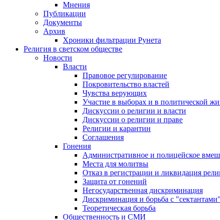
Мнения
Публикации
Документы
Архив
Хроники фильтрации Рунета
Религия в светском обществе
Новости
Власти
Правовое регулирование
Покровительство властей
Чувства верующих
Участие в выборах и в политической ж
Дискуссии о религии и власти
Дискуссии о религии и праве
Религии и карантин
Соглашения
Гонения
Административное и полицейское вмеш
Места для молитвы
Отказ в регистрации и ликвидация рел
Защита от гонений
Негосударственная дискриминация
Дискриминация и борьба с "сектантами
Теоретическая борьба
Общественность и СМИ