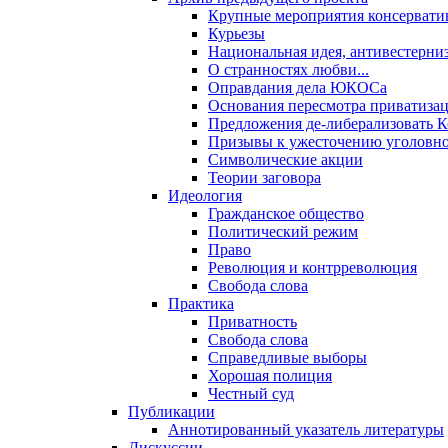
Крупные мероприятия консервати
Курьезы
Национальная идея, антивестерни
О странностях любви...
Оправдания дела ЮКОСа
Основания пересмотра приватиза
Предложения де-либерализовать 
Призывы к ужесточению уголовног
Символические акции
Теории заговора
Идеология
Гражданское общество
Политический режим
Право
Революция и контрреволюция
Свобода слова
Практика
Приватность
Свобода слова
Справедливые выборы
Хорошая полиция
Честный суд
Публикации
Аннотированный указатель литературы
Дискуссии