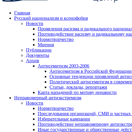
Главная
Русский национализм и ксенофобия
Новости
Проявления расизма и радикального национа
Противодействие расизму и радикальному на
Нормотворчество
Мнения
Публикации
Документы
Архив
Антисемитизм 2003-2006
Антисемитизм в Российской Федерации
Основные тенденции проявлений антис
Политический антисемитизм в совреме
Статьи, доклады, репортажи
Карта нападений по мотиву ненависти
Неправомерный антиэкстремизм
Новости
Нормотворчество
Преследования организаций, СМИ и частных
Избирательные кампании
Противодействие неправомерному антиэкстр
Иные государственные и общественные дейст