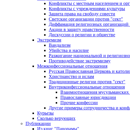
Конфликты с местным населением и ор
Конфликты с учреждениями культуры
Защита права на свободу совести
Светские организации против "сект"
Диффамация религиозных организаций
Акции в защиту нравственности
Дискуссии о религии и обществе
Экстремизм
Вандализм
Убийства и насилие
Разжигание национальной и религиозно
Противодействие экстремизму
Межконфессиональные отношения
Русская Православная Церковь и католи
Христианство и ислам
Традиционные религии против "сект"
Внутриконфессиональные отношения
Взаимоотношения мусульманских 
Православные юрисдикции
Прочие конфессии
Другие примеры сотрудничества и конф
Курьезы
Сколько верующих
Публикации
Из книг "Панорамы"