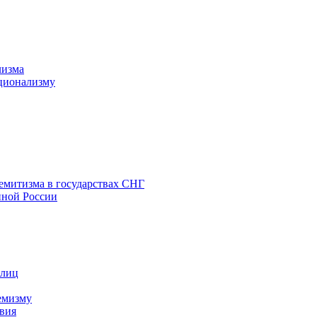
лизма
ционализму
емитизма в государствах СНГ
нной России
 лиц
емизму
вия