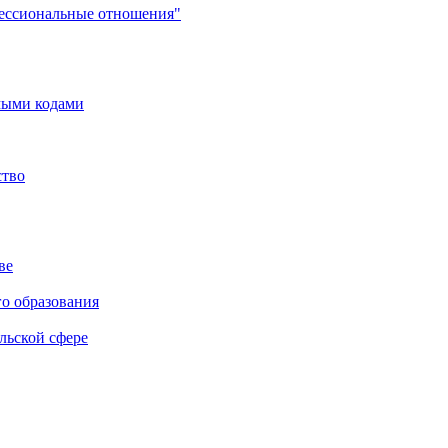
фессиональные отношения"
мыми кодами
ство
ве
го образования
льской сфере