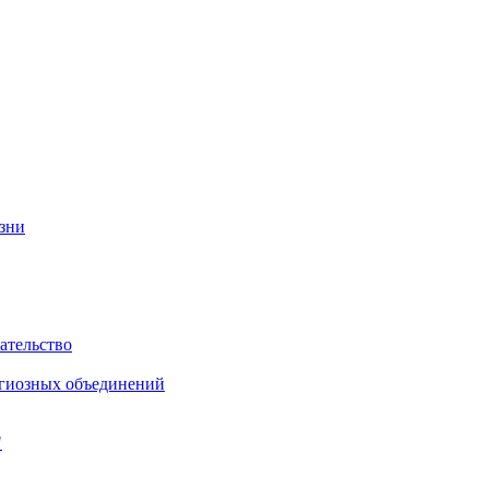
изни
ательство
игиозных объединений
"