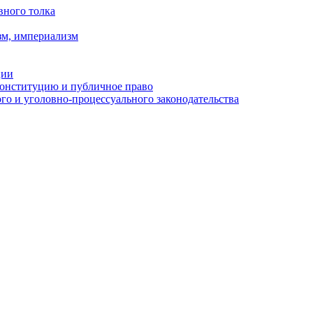
вного толка
зм, империализм
ции
Конституцию и публичное право
о и уголовно-процессуального законодательства