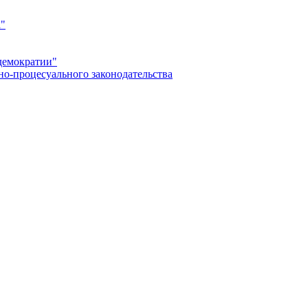
а"
демократии"
но-процесуального законодательства