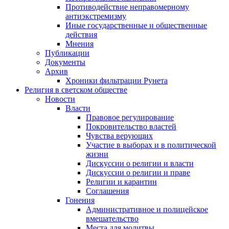
Противодействие неправомерному
антиэкстремизму
Иные государственные и общественные
действия
Мнения
Публикации
Документы
Архив
Хроники фильтрации Рунета
Религия в светском обществе
Новости
Власти
Правовое регулирование
Покровительство властей
Чувства верующих
Участие в выборах и в политической
жизни
Дискуссии о религии и власти
Дискуссии о религии и праве
Религии и карантин
Соглашения
Гонения
Административное и полицейское
вмешательство
Места для молитвы