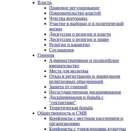
Власти
Правовое регулирование
Покровительство властей
Чувства верующих
Участие в выборах и в политической
жизни
Дискуссии о религии и власти
Дискуссии о религии и праве
Религии и карантин
Соглашения
Гонения
Административное и полицейское
вмешательство
Места для молитвы
Отказ в регистрации и ликвидация
религиозных объединений
Защита от гонений
Негосударственная дискриминация
Дискриминация и борьба с
"сектантами"
Теоретическая борьба
Общественность и СМИ
Конфликты с местным населением и
организациями
Конфликты с учреждениями культуры