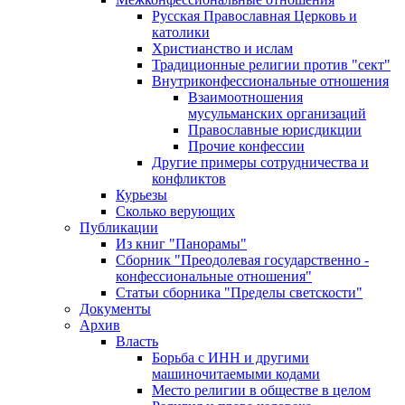
Русская Православная Церковь и
католики
Христианство и ислам
Традиционные религии против "сект"
Внутриконфессиональные отношения
Взаимоотношения
мусульманских организаций
Православные юрисдикции
Прочие конфессии
Другие примеры сотрудничества и
конфликтов
Курьезы
Сколько верующих
Публикации
Из книг "Панорамы"
Сборник "Преодолевая государственно -
конфессиональные отношения"
Статьи сборника "Пределы светскости"
Документы
Архив
Власть
Борьба с ИНН и другими
машиночитаемыми кодами
Место религии в обществе в целом