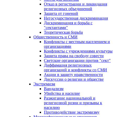
Отказ в регистрации и ликвидация
религиозных объединений
Защита от гонений
Негосударственная дискриминация
Дискриминация и борьба с
"сектантами"
Теоретическая борьба
Общественность и СМИ
Конфликты с местным населением и
организациями
Конфликты с учреждениями культуры
Защита права на свободу совести
Светские организации против "сект"
Диффамация религиозных
организаций и конфликты со СМИ
Акции в защиту нравственности
Дискуссии о религии и обществе
Экстремизм
Вандализм
Убийства и насилие
Разжигание национальной и
религиозной розни и призывы к
насилию
Противодействие экстремизму
Межконфессиональные отношения