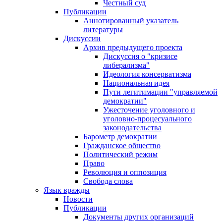
Честный суд
Публикации
Аннотированный указатель
литературы
Дискуссии
Архив предыдущего проекта
Дискуссия о "кризисе
либерализма"
Идеология консерватизма
Национальная идея
Пути легитимации "управляемой
демократии"
Ужесточение уголовного и
уголовно-процесуального
законодательства
Барометр демократии
Гражданское общество
Политический режим
Право
Революция и оппозиция
Свобода слова
Язык вражды
Новости
Публикации
Документы других организаций