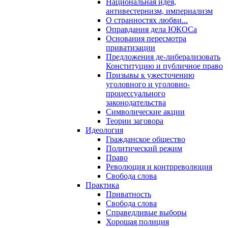
Национальная идея,
антивестернизм, империализм
О странностях любви...
Оправдания дела ЮКОСа
Основания пересмотра
приватизации
Предложения де-либерализовать
Конституцию и публичное право
Призывы к ужесточению
уголовного и уголовно-
процессуального
законодательства
Символические акции
Теории заговора
Идеология
Гражданское общество
Политический режим
Право
Революция и контрреволюция
Свобода слова
Практика
Приватность
Свобода слова
Справедливые выборы
Хорошая полиция