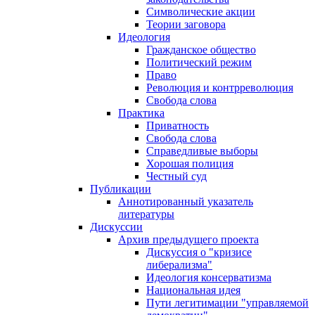
Символические акции
Теории заговора
Идеология
Гражданское общество
Политический режим
Право
Революция и контрреволюция
Свобода слова
Практика
Приватность
Свобода слова
Справедливые выборы
Хорошая полиция
Честный суд
Публикации
Аннотированный указатель
литературы
Дискуссии
Архив предыдущего проекта
Дискуссия о "кризисе
либерализма"
Идеология консерватизма
Национальная идея
Пути легитимации "управляемой