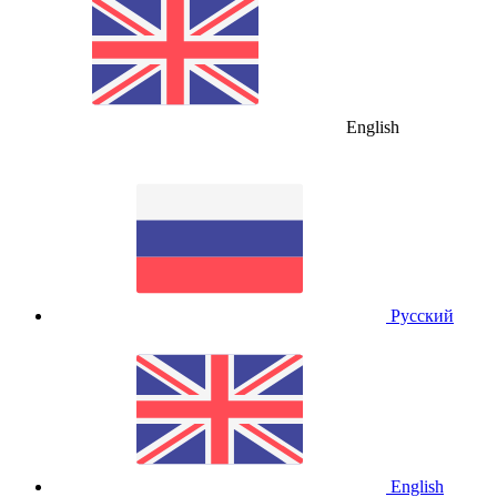
English
Русский
English