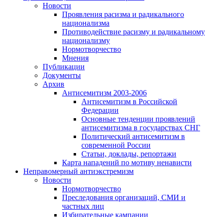
Новости
Проявления расизма и радикального
национализма
Противодействие расизму и радикальному
национализму
Нормотворчество
Мнения
Публикации
Документы
Архив
Антисемитизм 2003-2006
Антисемитизм в Российской
Федерации
Основные тенденции проявлений
антисемитизма в государствах СНГ
Политический антисемитизм в
современной России
Статьи, доклады, репортажи
Карта нападений по мотиву ненависти
Неправомерный антиэкстремизм
Новости
Нормотворчество
Преследования организаций, СМИ и
частных лиц
Избирательные кампании