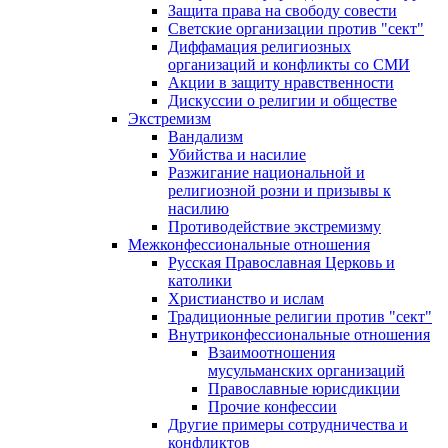
Защита права на свободу совести
Светские организации против "сект"
Диффамация религиозных
организаций и конфликты со СМИ
Акции в защиту нравственности
Дискуссии о религии и обществе
Экстремизм
Вандализм
Убийства и насилие
Разжигание национальной и
религиозной розни и призывы к
насилию
Противодействие экстремизму
Межконфессиональные отношения
Русская Православная Церковь и
католики
Христианство и ислам
Традиционные религии против "сект"
Внутриконфессиональные отношения
Взаимоотношения
мусульманских организаций
Православные юрисдикции
Прочие конфессии
Другие примеры сотрудничества и
конфликтов