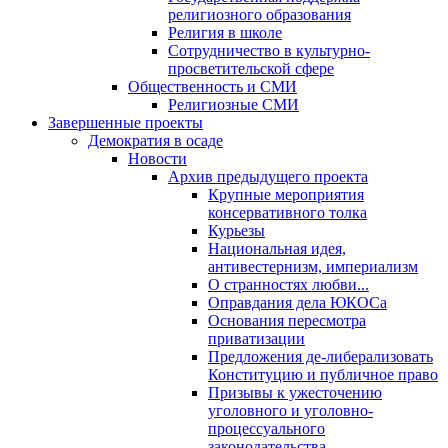
религиозного образования
Религия в школе
Сотрудничество в культурно-
просветительской сфере
Общественность и СМИ
Религиозные СМИ
Завершенные проекты
Демократия в осаде
Новости
Архив предыдущего проекта
Крупные мероприятия
консервативного толка
Курьезы
Национальная идея,
антивестернизм, империализм
О странностях любви...
Оправдания дела ЮКОСа
Основания пересмотра
приватизации
Предложения де-либерализовать
Конституцию и публичное право
Призывы к ужесточению
уголовного и уголовно-
процессуального
законодательства