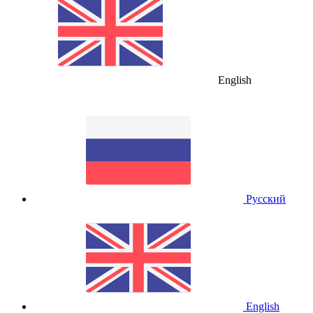
English
Русский
English