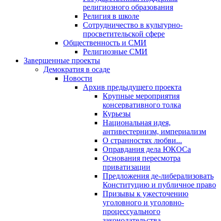
религиозного образования
Религия в школе
Сотрудничество в культурно-
просветительской сфере
Общественность и СМИ
Религиозные СМИ
Завершенные проекты
Демократия в осаде
Новости
Архив предыдущего проекта
Крупные мероприятия
консервативного толка
Курьезы
Национальная идея,
антивестернизм, империализм
О странностях любви...
Оправдания дела ЮКОСа
Основания пересмотра
приватизации
Предложения де-либерализовать
Конституцию и публичное право
Призывы к ужесточению
уголовного и уголовно-
процессуального
законодательства