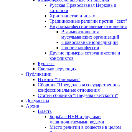
Русская Православная Церковь и
католики
Христианство и ислам
Традиционные религии против "сект"
Внутриконфессиональные отношения
Взаимоотношения
мусульманских организаций
Православные юрисдикции
Прочие конфессии
Другие примеры сотрудничества и
конфликтов
Курьезы
Сколько верующих
Публикации
Из книг "Панорамы"
Сборник "Преодолевая государственно -
конфессиональные отношения"
Статьи сборника "Пределы светскости"
Документы
Архив
Власть
Борьба с ИНН и другими
машиночитаемыми кодами
Место религии в обществе в целом