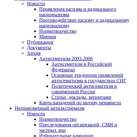
Новости
Проявления расизма и радикального
национализма
Противодействие расизму и радикальному
национализму
Нормотворчество
Мнения
Публикации
Документы
Архив
Антисемитизм 2003-2006
Антисемитизм в Российской
Федерации
Основные тенденции проявлений
антисемитизма в государствах СНГ
Политический антисемитизм в
современной России
Статьи, доклады, репортажи
Карта нападений по мотиву ненависти
Неправомерный антиэкстремизм
Новости
Нормотворчество
Преследования организаций, СМИ и
частных лиц
Избирательные кампании