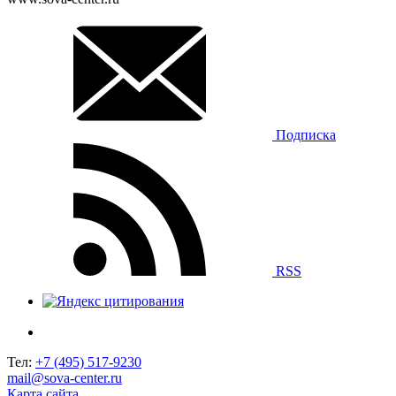
Подписка
RSS
Тел:
+7 (495) 517-9230
mail@sova-center.ru
Карта сайта