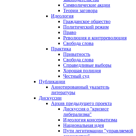
Символические акции
Теории заговора
Идеология
Гражданское общество
Политический режим
Право
Революция и контрреволюция
Свобода слова
Практика
Приватность
Свобода слова
Справедливые выборы
Хорошая полиция
Честный суд
Публикации
Аннотированный указатель
литературы
Дискуссии
Архив предыдущего проекта
Дискуссия о "кризисе
либерализма"
Идеология консерватизма
Национальная идея
Пути легитимации "управляемой