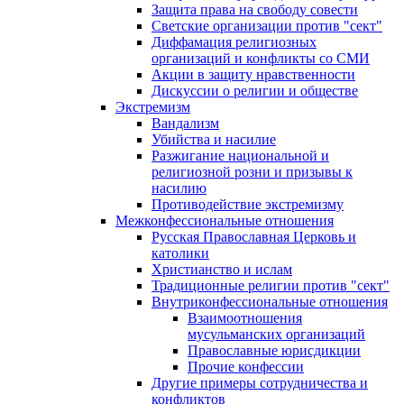
Защита права на свободу совести
Светские организации против "сект"
Диффамация религиозных
организаций и конфликты со СМИ
Акции в защиту нравственности
Дискуссии о религии и обществе
Экстремизм
Вандализм
Убийства и насилие
Разжигание национальной и
религиозной розни и призывы к
насилию
Противодействие экстремизму
Межконфессиональные отношения
Русская Православная Церковь и
католики
Христианство и ислам
Традиционные религии против "сект"
Внутриконфессиональные отношения
Взаимоотношения
мусульманских организаций
Православные юрисдикции
Прочие конфессии
Другие примеры сотрудничества и
конфликтов