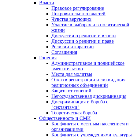
Власти
Правовое регулирование
Покровительство властей
Чувства верующих
Участие в выборах и в политической
жизни
Дискуссии о религии и власти
Дискуссии о религии и праве
Религии и карантин
Соглашения
Гонения
Административное и полицейское
вмешательство
Места для молитвы
Отказ в регистрации и ликвидация
религиозных объединений
Защита от гонений
Негосударственная дискриминация
Дискриминация и борьба с
"сектантами"
Теоретическая борьба
Общественность и СМИ
Конфликты с местным населением и
организациями
Конфликты с учреждениями культуры