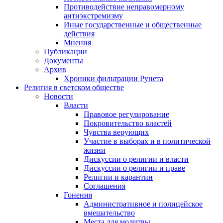
Противодействие неправомерному
антиэкстремизму
Иные государственные и общественные
действия
Мнения
Публикации
Документы
Архив
Хроники фильтрации Рунета
Религия в светском обществе
Новости
Власти
Правовое регулирование
Покровительство властей
Чувства верующих
Участие в выборах и в политической
жизни
Дискуссии о религии и власти
Дискуссии о религии и праве
Религии и карантин
Соглашения
Гонения
Административное и полицейское
вмешательство
Места для молитвы