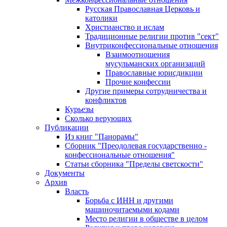
Русская Православная Церковь и
католики
Христианство и ислам
Традиционные религии против "сект"
Внутриконфессиональные отношения
Взаимоотношения
мусульманских организаций
Православные юрисдикции
Прочие конфессии
Другие примеры сотрудничества и
конфликтов
Курьезы
Сколько верующих
Публикации
Из книг "Панорамы"
Сборник "Преодолевая государственно -
конфессиональные отношения"
Статьи сборника "Пределы светскости"
Документы
Архив
Власть
Борьба с ИНН и другими
машиночитаемыми кодами
Место религии в обществе в целом