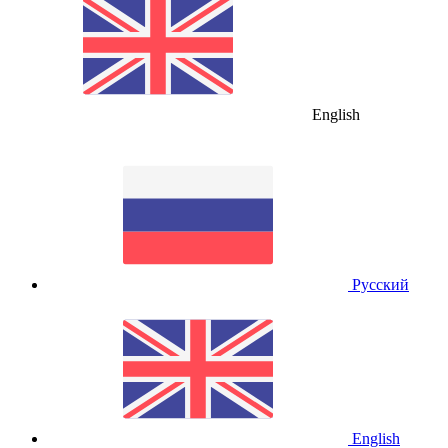
English
Русский
English