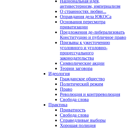
Национальная идея,
антивестернизм, империализм
О странностях любви...
Оправдания дела ЮКОСа
Основания пересмотра
приватизации
Предложения де-либерализовать
Конституцию и публичное право
Призывы к ужесточению
уголовного и уголовно-
процессуального
законодательства
Символические акции
Теории заговора
Идеология
Гражданское общество
Политический режим
Право
Революция и контрреволюция
Свобода слова
Практика
Приватность
Свобода слова
Справедливые выборы
Хорошая полиция