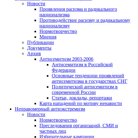
Новости
Проявления расизма и радикального
национализма
Противодействие расизму и радикальному
национализму
Нормотворчество
Мнения
Публикации
Документы
Архив
Антисемитизм 2003-2006
Антисемитизм в Российской
Федерации
Основные тенденции проявлений
антисемитизма в государствах СНГ
Политический антисемитизм в
современной России
Статьи, доклады, репортажи
Карта нападений по мотиву ненависти
Неправомерный антиэкстремизм
Новости
Нормотворчество
Преследования организаций, СМИ и
частных лиц
Избирательные кампании