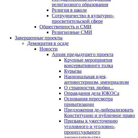
религиозного образования
Религия в школе
Сотрудничество в культурно-
просветительской сфере
Общественность и СМИ
Религиозные СМИ
Завершенные проекты
Демократия в осаде
Новости
Архив предыдущего проекта
Крупные мероприятия
консервативного толка
Курьезы
Национальная идея,
антивестернизм, империализм
О странностях любви...
Оправдания дела ЮКОСа
Основания пересмотра
приватизации
Предложения де-либерализовать
Конституцию и публичное право
Призывы к ужесточению
уголовного и уголовно-
процессуального
законодательства