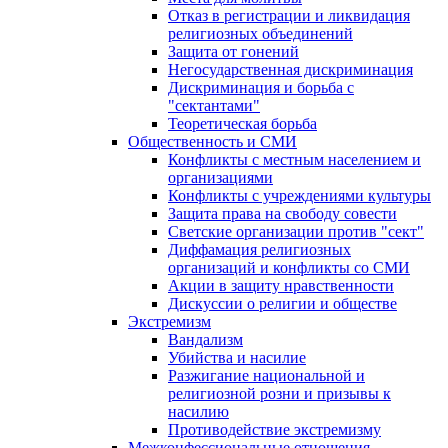
Отказ в регистрации и ликвидация
религиозных объединений
Защита от гонений
Негосударственная дискриминация
Дискриминация и борьба с
"сектантами"
Теоретическая борьба
Общественность и СМИ
Конфликты с местным населением и
организациями
Конфликты с учреждениями культуры
Защита права на свободу совести
Светские организации против "сект"
Диффамация религиозных
организаций и конфликты со СМИ
Акции в защиту нравственности
Дискуссии о религии и обществе
Экстремизм
Вандализм
Убийства и насилие
Разжигание национальной и
религиозной розни и призывы к
насилию
Противодействие экстремизму
Межконфессиональные отношения