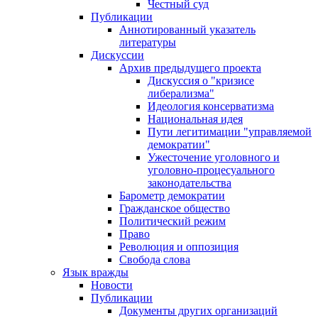
Честный суд
Публикации
Аннотированный указатель
литературы
Дискуссии
Архив предыдущего проекта
Дискуссия о "кризисе
либерализма"
Идеология консерватизма
Национальная идея
Пути легитимации "управляемой
демократии"
Ужесточение уголовного и
уголовно-процесуального
законодательства
Барометр демократии
Гражданское общество
Политический режим
Право
Революция и оппозиция
Свобода слова
Язык вражды
Новости
Публикации
Документы других организаций