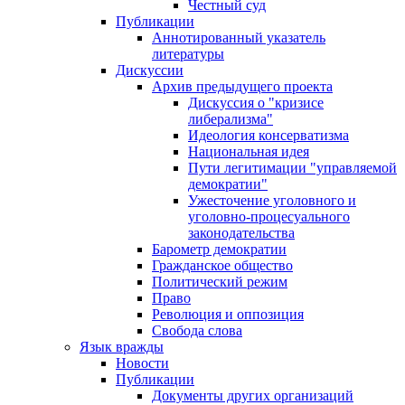
Честный суд
Публикации
Аннотированный указатель
литературы
Дискуссии
Архив предыдущего проекта
Дискуссия о "кризисе
либерализма"
Идеология консерватизма
Национальная идея
Пути легитимации "управляемой
демократии"
Ужесточение уголовного и
уголовно-процесуального
законодательства
Барометр демократии
Гражданское общество
Политический режим
Право
Революция и оппозиция
Свобода слова
Язык вражды
Новости
Публикации
Документы других организаций