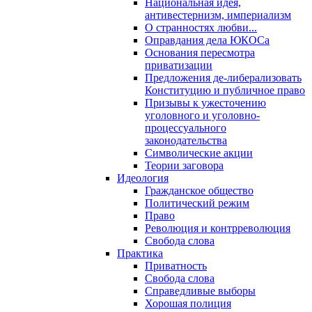
Национальная идея,
антивестернизм, империализм
О странностях любви...
Оправдания дела ЮКОСа
Основания пересмотра
приватизации
Предложения де-либерализовать
Конституцию и публичное право
Призывы к ужесточению
уголовного и уголовно-
процессуального
законодательства
Символические акции
Теории заговора
Идеология
Гражданское общество
Политический режим
Право
Революция и контрреволюция
Свобода слова
Практика
Приватность
Свобода слова
Справедливые выборы
Хорошая полиция