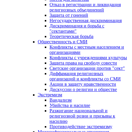
Отказ в регистрации и ликвидация
религиозных объединений
Защита от гонений
Негосударственная дискриминация
Дискриминация и борьба с
"сектантами"
Теоретическая борьба
Общественность и СМИ
Конфликты с местным населением и
организациями
Конфликты с учреждениями культуры
Защита права на свободу совести
Светские организации против "сект"
Диффамация религиозных
организаций и конфликты со СМИ
Акции в защиту нравственности
Дискуссии о религии и обществе
Экстремизм
Вандализм
Убийства и насилие
Разжигание национальной и
религиозной розни и призывы к
насилию
Противодействие экстремизму
Межконфессиональные отношения