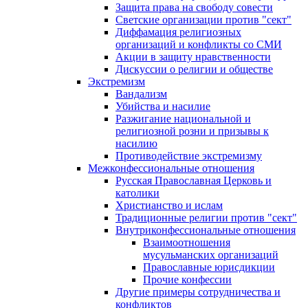
Защита права на свободу совести
Светские организации против "сект"
Диффамация религиозных
организаций и конфликты со СМИ
Акции в защиту нравственности
Дискуссии о религии и обществе
Экстремизм
Вандализм
Убийства и насилие
Разжигание национальной и
религиозной розни и призывы к
насилию
Противодействие экстремизму
Межконфессиональные отношения
Русская Православная Церковь и
католики
Христианство и ислам
Традиционные религии против "сект"
Внутриконфессиональные отношения
Взаимоотношения
мусульманских организаций
Православные юрисдикции
Прочие конфессии
Другие примеры сотрудничества и
конфликтов