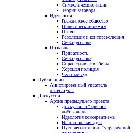
Символические акции
Теории заговора
Идеология
Гражданское общество
Политический режим
Право
Революция и контрреволюция
Свобода слова
Практика
Приватность
Свобода слова
Справедливые выборы
Хорошая полиция
Честный суд
Публикации
Аннотированный указатель
литературы
Дискуссии
Архив предыдущего проекта
Дискуссия о "кризисе
либерализма"
Идеология консерватизма
Национальная идея
Пути легитимации "управляемой