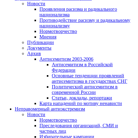
Новости
Проявления расизма и радикального
национализма
Противодействие расизму и радикальному
национализму
Нормотворчество
Мнения
Публикации
Документы
Архив
Антисемитизм 2003-2006
Антисемитизм в Российской
Федерации
Основные тенденции проявлений
антисемитизма в государствах СНГ
Политический антисемитизм в
современной России
Статьи, доклады, репортажи
Карта нападений по мотиву ненависти
Неправомерный антиэкстремизм
Новости
Нормотворчество
Преследования организаций, СМИ и
частных лиц
Избирательные кампании