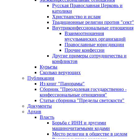
Русская Православная Церковь и
католики
Христианство и ислам
Традиционные религии против "сект"
Внутриконфессиональные отношения
Взаимоотношения
мусульманских организаций
Православные юрисдикции
Прочие конфессии
Другие примеры сотрудничества и
конфликтов
Курьезы
Сколько верующих
Публикации
Из книг "Панорамы"
Сборник "Преодолевая государственно -
конфессиональные отношения"
Статьи сборника "Пределы светскости"
Документы
Архив
Власть
Борьба с ИНН и другими
машиночитаемыми кодами
Место религии в обществе в целом