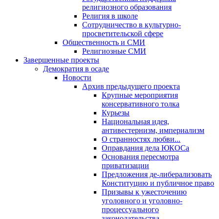
религиозного образования
Религия в школе
Сотрудничество в культурно-
просветительской сфере
Общественность и СМИ
Религиозные СМИ
Завершенные проекты
Демократия в осаде
Новости
Архив предыдущего проекта
Крупные мероприятия
консервативного толка
Курьезы
Национальная идея,
антивестернизм, империализм
О странностях любви...
Оправдания дела ЮКОСа
Основания пересмотра
приватизации
Предложения де-либерализовать
Конституцию и публичное право
Призывы к ужесточению
уголовного и уголовно-
процессуального
законодательства