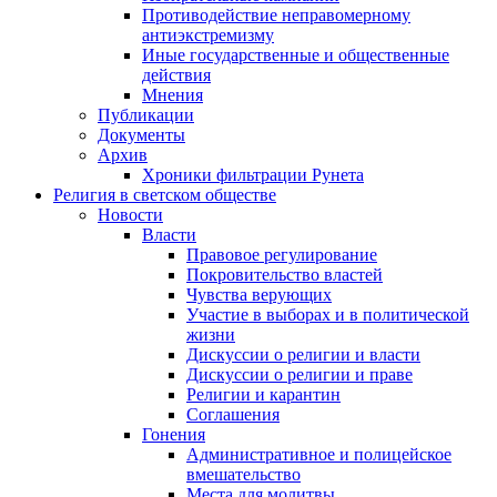
Противодействие неправомерному
антиэкстремизму
Иные государственные и общественные
действия
Мнения
Публикации
Документы
Архив
Хроники фильтрации Рунета
Религия в светском обществе
Новости
Власти
Правовое регулирование
Покровительство властей
Чувства верующих
Участие в выборах и в политической
жизни
Дискуссии о религии и власти
Дискуссии о религии и праве
Религии и карантин
Соглашения
Гонения
Административное и полицейское
вмешательство
Места для молитвы