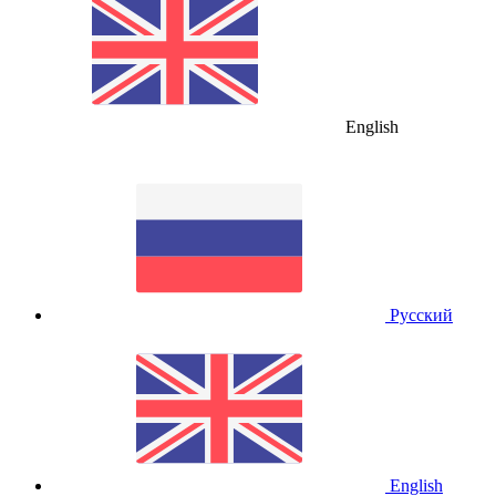
English
Русский
English