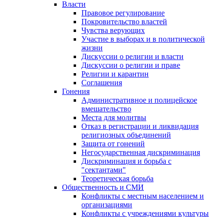
Власти
Правовое регулирование
Покровительство властей
Чувства верующих
Участие в выборах и в политической
жизни
Дискуссии о религии и власти
Дискуссии о религии и праве
Религии и карантин
Соглашения
Гонения
Административное и полицейское
вмешательство
Места для молитвы
Отказ в регистрации и ликвидация
религиозных объединений
Защита от гонений
Негосударственная дискриминация
Дискриминация и борьба с
"сектантами"
Теоретическая борьба
Общественность и СМИ
Конфликты с местным населением и
организациями
Конфликты с учреждениями культуры