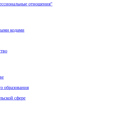
фессиональные отношения"
мыми кодами
ство
ве
го образования
льской сфере