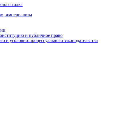
вного толка
зм, империализм
ции
Конституцию и публичное право
о и уголовно-процессуального законодательства