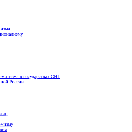
лизма
ционализму
емитизма в государствах СНГ
нной России
 лиц
емизму
вия