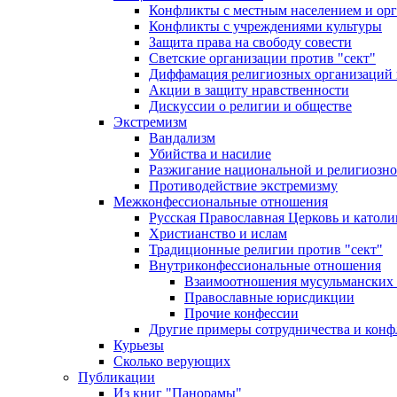
Конфликты с местным населением и ор
Конфликты с учреждениями культуры
Защита права на свободу совести
Светские организации против "сект"
Диффамация религиозных организаций
Акции в защиту нравственности
Дискуссии о религии и обществе
Экстремизм
Вандализм
Убийства и насилие
Разжигание национальной и религиозно
Противодействие экстремизму
Межконфессиональные отношения
Русская Православная Церковь и католи
Христианство и ислам
Традиционные религии против "сект"
Внутриконфессиональные отношения
Взаимоотношения мусульманских 
Православные юрисдикции
Прочие конфессии
Другие примеры сотрудничества и конф
Курьезы
Сколько верующих
Публикации
Из книг "Панорамы"