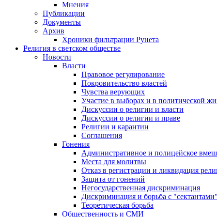
Мнения
Публикации
Документы
Архив
Хроники фильтрации Рунета
Религия в светском обществе
Новости
Власти
Правовое регулирование
Покровительство властей
Чувства верующих
Участие в выборах и в политической ж
Дискуссии о религии и власти
Дискуссии о религии и праве
Религии и карантин
Соглашения
Гонения
Административное и полицейское вмеш
Места для молитвы
Отказ в регистрации и ликвидация рел
Защита от гонений
Негосударственная дискриминация
Дискриминация и борьба с "сектантами
Теоретическая борьба
Общественность и СМИ