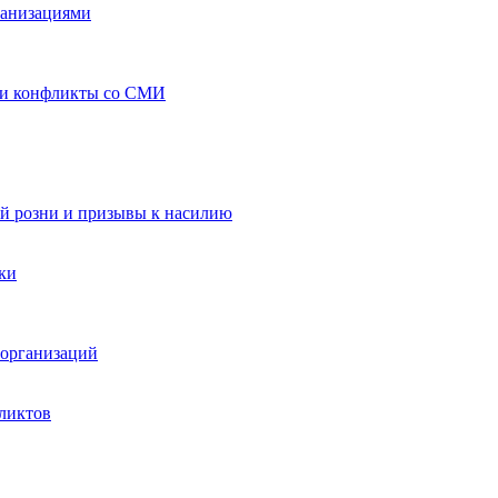
ганизациями
 и конфликты со СМИ
й розни и призывы к насилию
ки
организаций
ликтов