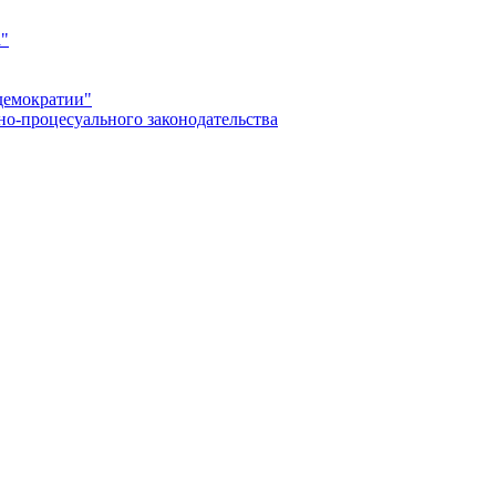
а"
демократии"
но-процесуального законодательства