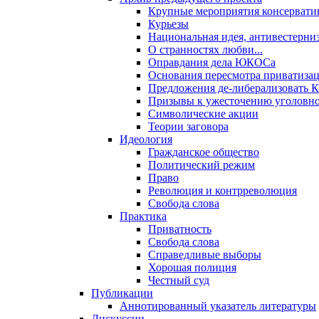
Крупные мероприятия консервати
Курьезы
Национальная идея, антивестерни
О странностях любви...
Оправдания дела ЮКОСа
Основания пересмотра приватиза
Предложения де-либерализовать 
Призывы к ужесточению уголовног
Символические акции
Теории заговора
Идеология
Гражданское общество
Политический режим
Право
Революция и контрреволюция
Свобода слова
Практика
Приватность
Свобода слова
Справедливые выборы
Хорошая полиция
Честный суд
Публикации
Аннотированный указатель литературы
Дискуссии