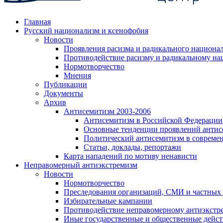
Главная
Русский национализм и ксенофобия
Новости
Проявления расизма и радикального национа
Противодействие расизму и радикальному на
Нормотворчество
Мнения
Публикации
Документы
Архив
Антисемитизм 2003-2006
Антисемитизм в Российской Федерации
Основные тенденции проявлений антис
Политический антисемитизм в совреме
Статьи, доклады, репортажи
Карта нападений по мотиву ненависти
Неправомерный антиэкстремизм
Новости
Нормотворчество
Преследования организаций, СМИ и частных
Избирательные кампании
Противодействие неправомерному антиэкстр
Иные государственные и общественные дейст