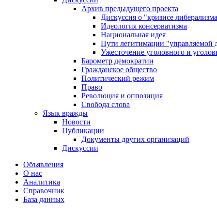
Архив предыдущего проекта
Дискуссия о "кризисе либерализм
Идеология консерватизма
Национальная идея
Пути легитимации "управляемой 
Ужесточение уголовного и уголов
Барометр демократии
Гражданское общество
Политический режим
Право
Революция и оппозиция
Свобода слова
Язык вражды
Новости
Публикации
Документы других организаций
Дискуссии
Объявления
О нас
Аналитика
Справочник
База данных