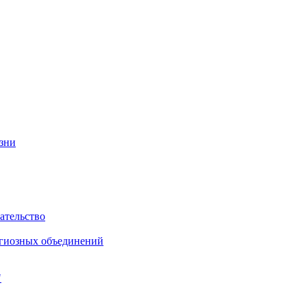
изни
ательство
игиозных объединений
"