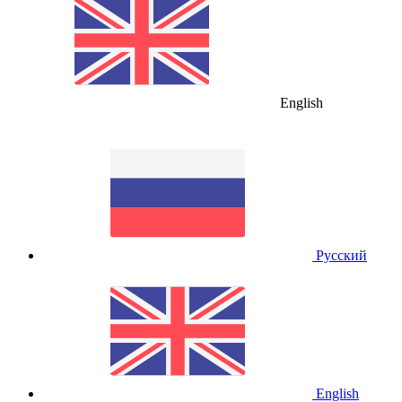
English
Русский
English