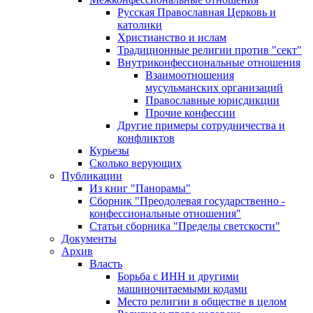
Русская Православная Церковь и
католики
Христианство и ислам
Традиционные религии против "сект"
Внутриконфессиональные отношения
Взаимоотношения
мусульманских организаций
Православные юрисдикции
Прочие конфессии
Другие примеры сотрудничества и
конфликтов
Курьезы
Сколько верующих
Публикации
Из книг "Панорамы"
Сборник "Преодолевая государственно -
конфессиональные отношения"
Статьи сборника "Пределы светскости"
Документы
Архив
Власть
Борьба с ИНН и другими
машиночитаемыми кодами
Место религии в обществе в целом