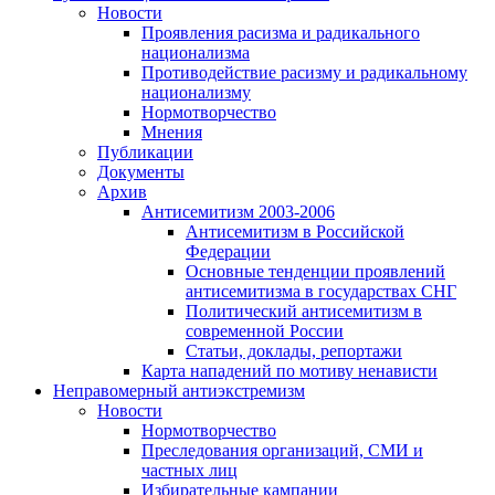
Новости
Проявления расизма и радикального
национализма
Противодействие расизму и радикальному
национализму
Нормотворчество
Мнения
Публикации
Документы
Архив
Антисемитизм 2003-2006
Антисемитизм в Российской
Федерации
Основные тенденции проявлений
антисемитизма в государствах СНГ
Политический антисемитизм в
современной России
Статьи, доклады, репортажи
Карта нападений по мотиву ненависти
Неправомерный антиэкстремизм
Новости
Нормотворчество
Преследования организаций, СМИ и
частных лиц
Избирательные кампании