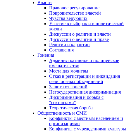
Власти
Правовое регулирование
Покровительство властей
Чувства верующих
Участие в выборах и в политической
жизни
Дискуссии о религии и власти
Дискуссии о религии и праве
Религии и карантин
Соглашения
Гонения
Административное и полицейское
вмешательство
Места для молитвы
Отказ в регистрации и ликвидация
религиозных объединений
Защита от гонений
Негосударственная дискриминация
Дискриминация и борьба с
"сектантами"
Теоретическая борьба
Общественность и СМИ
Конфликты с местным населением и
организациями
Конфликты с учреждениями культуры