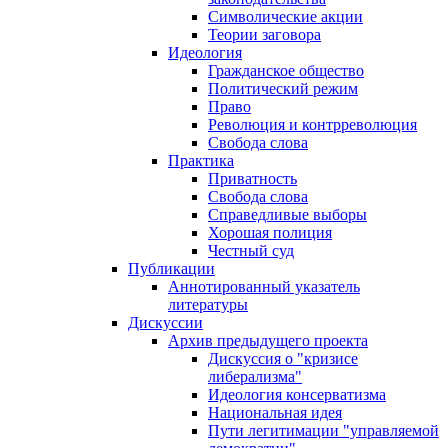
Символические акции
Теории заговора
Идеология
Гражданское общество
Политический режим
Право
Революция и контрреволюция
Свобода слова
Практика
Приватность
Свобода слова
Справедливые выборы
Хорошая полиция
Честный суд
Публикации
Аннотированный указатель
литературы
Дискуссии
Архив предыдущего проекта
Дискуссия о "кризисе
либерализма"
Идеология консерватизма
Национальная идея
Пути легитимации "управляемой