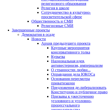
религиозного образования
Религия в школе
Сотрудничество в культурно-
просветительской сфере
Общественность и СМИ
Религиозные СМИ
Завершенные проекты
Демократия в осаде
Новости
Архив предыдущего проекта
Крупные мероприятия
консервативного толка
Курьезы
Национальная идея,
антивестернизм, империализм
О странностях любви...
Оправдания дела ЮКОСа
Основания пересмотра
приватизации
Предложения де-либерализовать
Конституцию и публичное право
Призывы к ужесточению
уголовного и уголовно-
процессуального
законодательства