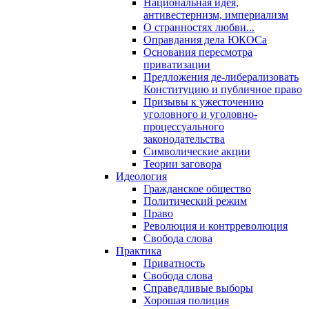
Национальная идея,
антивестернизм, империализм
О странностях любви...
Оправдания дела ЮКОСа
Основания пересмотра
приватизации
Предложения де-либерализовать
Конституцию и публичное право
Призывы к ужесточению
уголовного и уголовно-
процессуального
законодательства
Символические акции
Теории заговора
Идеология
Гражданское общество
Политический режим
Право
Революция и контрреволюция
Свобода слова
Практика
Приватность
Свобода слова
Справедливые выборы
Хорошая полиция