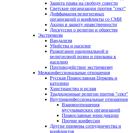
Защита права на свободу совести
Светские организации против "сект"
Диффамация религиозных
организаций и конфликты со СМИ
Акции в защиту нравственности
Дискуссии о религии и обществе
Экстремизм
Вандализм
Убийства и насилие
Разжигание национальной и
религиозной розни и призывы к
насилию
Противодействие экстремизму
Межконфессиональные отношения
Русская Православная Церковь и
католики
Христианство и ислам
Традиционные религии против "сект"
Внутриконфессиональные отношения
Взаимоотношения
мусульманских организаций
Православные юрисдикции
Прочие конфессии
Другие примеры сотрудничества и
конфликтов