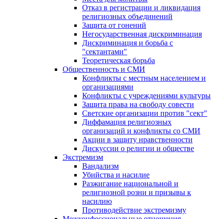
Отказ в регистрации и ликвидация
религиозных объединений
Защита от гонений
Негосударственная дискриминация
Дискриминация и борьба с
"сектантами"
Теоретическая борьба
Общественность и СМИ
Конфликты с местным населением и
организациями
Конфликты с учреждениями культуры
Защита права на свободу совести
Светские организации против "сект"
Диффамация религиозных
организаций и конфликты со СМИ
Акции в защиту нравственности
Дискуссии о религии и обществе
Экстремизм
Вандализм
Убийства и насилие
Разжигание национальной и
религиозной розни и призывы к
насилию
Противодействие экстремизму
Межконфессиональные отношения