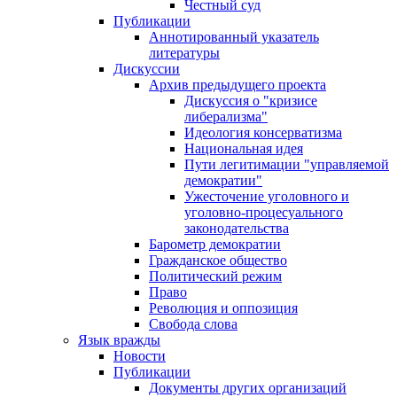
Честный суд
Публикации
Аннотированный указатель
литературы
Дискуссии
Архив предыдущего проекта
Дискуссия о "кризисе
либерализма"
Идеология консерватизма
Национальная идея
Пути легитимации "управляемой
демократии"
Ужесточение уголовного и
уголовно-процесуального
законодательства
Барометр демократии
Гражданское общество
Политический режим
Право
Революция и оппозиция
Свобода слова
Язык вражды
Новости
Публикации
Документы других организаций