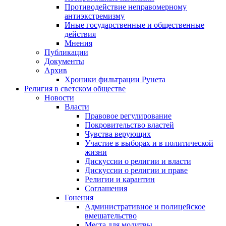
Противодействие неправомерному
антиэкстремизму
Иные государственные и общественные
действия
Мнения
Публикации
Документы
Архив
Хроники фильтрации Рунета
Религия в светском обществе
Новости
Власти
Правовое регулирование
Покровительство властей
Чувства верующих
Участие в выборах и в политической
жизни
Дискуссии о религии и власти
Дискуссии о религии и праве
Религии и карантин
Соглашения
Гонения
Административное и полицейское
вмешательство
Места для молитвы