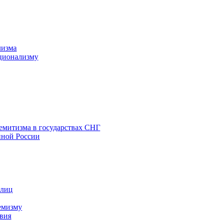
лизма
ционализму
емитизма в государствах СНГ
нной России
 лиц
емизму
вия