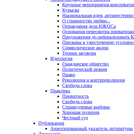
Крупные мероприятия консервати
Курьезы
Национальная идея, антивестерни
О странностях любви...
Оправдания дела ЮКОСа
Основания пересмотра приватиза
Предложения де-либерализовать 
Призывы к ужесточению уголовног
Символические акции
Теории заговора
Идеология
Гражданское общество
Политический режим
Право
Революция и контрреволюция
Свобода слова
Практика
Приватность
Свобода слова
Справедливые выборы
Хорошая полиция
Честный суд
Публикации
Аннотированный указатель литературы
Дискуссии