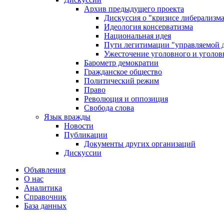
Архив предыдущего проекта
Дискуссия о "кризисе либерализм
Идеология консерватизма
Национальная идея
Пути легитимации "управляемой 
Ужесточение уголовного и уголов
Барометр демократии
Гражданское общество
Политический режим
Право
Революция и оппозиция
Свобода слова
Язык вражды
Новости
Публикации
Документы других организаций
Дискуссии
Объявления
О нас
Аналитика
Справочник
База данных