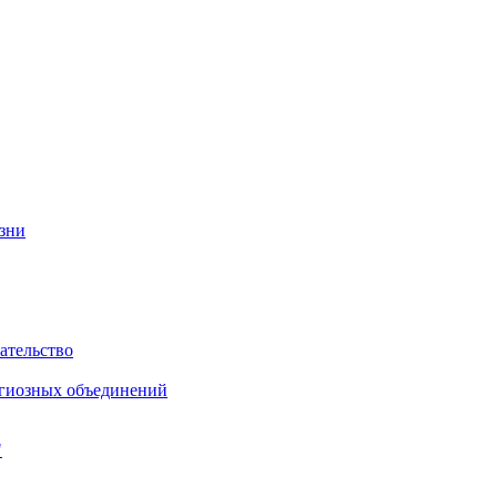
изни
ательство
игиозных объединений
"