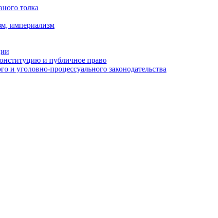
вного толка
зм, империализм
ции
Конституцию и публичное право
о и уголовно-процессуального законодательства