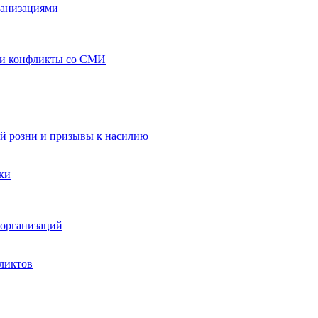
ганизациями
 и конфликты со СМИ
й розни и призывы к насилию
ки
организаций
ликтов