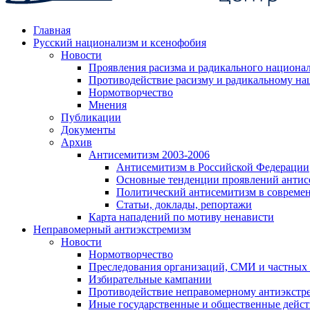
Главная
Русский национализм и ксенофобия
Новости
Проявления расизма и радикального национа
Противодействие расизму и радикальному на
Нормотворчество
Мнения
Публикации
Документы
Архив
Антисемитизм 2003-2006
Антисемитизм в Российской Федерации
Основные тенденции проявлений антис
Политический антисемитизм в совреме
Статьи, доклады, репортажи
Карта нападений по мотиву ненависти
Неправомерный антиэкстремизм
Новости
Нормотворчество
Преследования организаций, СМИ и частных
Избирательные кампании
Противодействие неправомерному антиэкстр
Иные государственные и общественные дейст