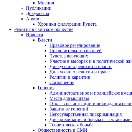
Мнения
Публикации
Документы
Архив
Хроники фильтрации Рунета
Религия в светском обществе
Новости
Власти
Правовое регулирование
Покровительство властей
Чувства верующих
Участие в выборах и в политической ж
Дискуссии о религии и власти
Дискуссии о религии и праве
Религии и карантин
Соглашения
Гонения
Административное и полицейское вмеш
Места для молитвы
Отказ в регистрации и ликвидация рел
Защита от гонений
Негосударственная дискриминация
Дискриминация и борьба с "сектантами
Теоретическая борьба
Общественность и СМИ