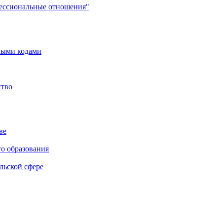
фессиональные отношения"
мыми кодами
ство
ве
го образования
льской сфере