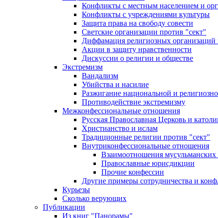
Конфликты с местным населением и ор
Конфликты с учреждениями культуры
Защита права на свободу совести
Светские организации против "сект"
Диффамация религиозных организаций
Акции в защиту нравственности
Дискуссии о религии и обществе
Экстремизм
Вандализм
Убийства и насилие
Разжигание национальной и религиозно
Противодействие экстремизму
Межконфессиональные отношения
Русская Православная Церковь и католи
Христианство и ислам
Традиционные религии против "сект"
Внутриконфессиональные отношения
Взаимоотношения мусульманских 
Православные юрисдикции
Прочие конфессии
Другие примеры сотрудничества и конф
Курьезы
Сколько верующих
Публикации
Из книг "Панорамы"