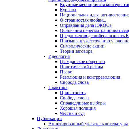
Крупные мероприятия консервати
Курьезы
Национальная идея, антивестерни
О странностях любви...
Оправдания дела ЮКОСа
Основания пересмотра приватиза
Предложения де-либерализовать 
Призывы к ужесточению уголовног
Символические акции
Теории заговора
Идеология
Гражданское общество
Политический режим
Право
Революция и контрреволюция
Свобода слова
Практика
Приватность
Свобода слова
Справедливые выборы
Хорошая полиция
Честный суд
Публикации
Аннотированный указатель литературы
Дискуссии