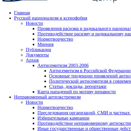
Главная
Русский национализм и ксенофобия
Новости
Проявления расизма и радикального национа
Противодействие расизму и радикальному на
Нормотворчество
Мнения
Публикации
Документы
Архив
Антисемитизм 2003-2006
Антисемитизм в Российской Федерации
Основные тенденции проявлений антис
Политический антисемитизм в совреме
Статьи, доклады, репортажи
Карта нападений по мотиву ненависти
Неправомерный антиэкстремизм
Новости
Нормотворчество
Преследования организаций, СМИ и частных
Избирательные кампании
Противодействие неправомерному антиэкстр
Иные государственные и общественные дейст