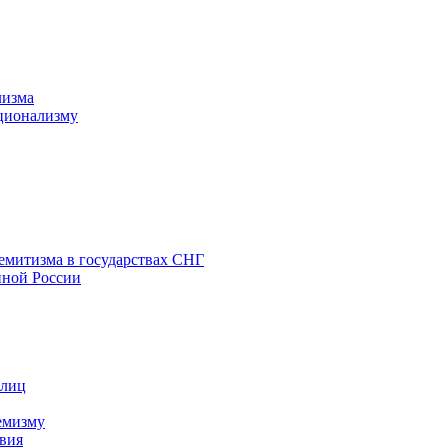
лизма
ционализму
емитизма в государствах СНГ
нной России
 лиц
емизму
вия