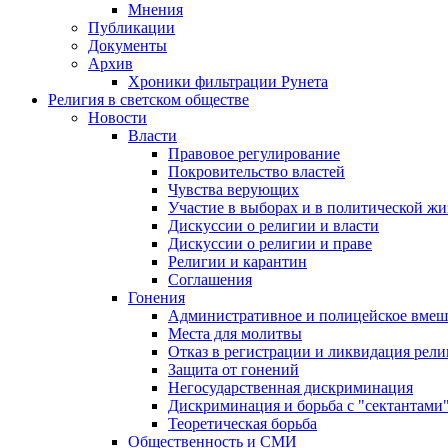
Мнения
Публикации
Документы
Архив
Хроники фильтрации Рунета
Религия в светском обществе
Новости
Власти
Правовое регулирование
Покровительство властей
Чувства верующих
Участие в выборах и в политической ж
Дискуссии о религии и власти
Дискуссии о религии и праве
Религии и карантин
Соглашения
Гонения
Административное и полицейское вмеш
Места для молитвы
Отказ в регистрации и ликвидация рел
Защита от гонений
Негосударственная дискриминация
Дискриминация и борьба с "сектантами
Теоретическая борьба
Общественность и СМИ