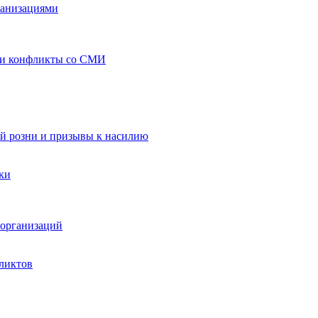
ганизациями
 и конфликты со СМИ
й розни и призывы к насилию
ки
организаций
ликтов