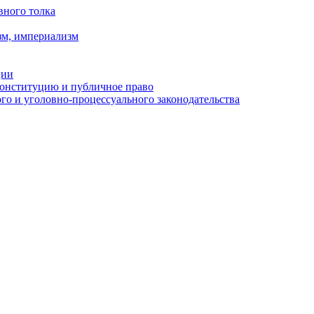
вного толка
зм, империализм
ции
Конституцию и публичное право
о и уголовно-процессуального законодательства