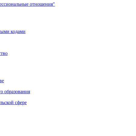
фессиональные отношения"
мыми кодами
ство
ве
го образования
льской сфере