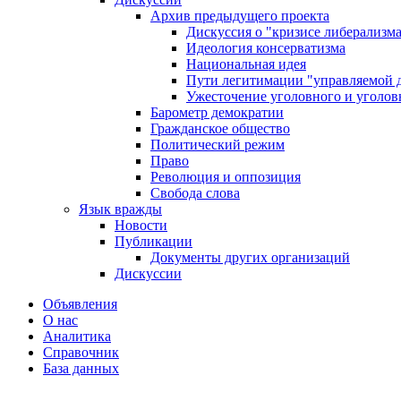
Архив предыдущего проекта
Дискуссия о "кризисе либерализм
Идеология консерватизма
Национальная идея
Пути легитимации "управляемой 
Ужесточение уголовного и уголов
Барометр демократии
Гражданское общество
Политический режим
Право
Революция и оппозиция
Свобода слова
Язык вражды
Новости
Публикации
Документы других организаций
Дискуссии
Объявления
О нас
Аналитика
Справочник
База данных