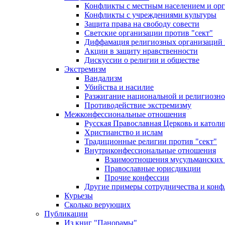
Конфликты с местным населением и ор
Конфликты с учреждениями культуры
Защита права на свободу совести
Светские организации против "сект"
Диффамация религиозных организаций
Акции в защиту нравственности
Дискуссии о религии и обществе
Экстремизм
Вандализм
Убийства и насилие
Разжигание национальной и религиозно
Противодействие экстремизму
Межконфессиональные отношения
Русская Православная Церковь и католи
Христианство и ислам
Традиционные религии против "сект"
Внутриконфессиональные отношения
Взаимоотношения мусульманских 
Православные юрисдикции
Прочие конфессии
Другие примеры сотрудничества и конф
Курьезы
Сколько верующих
Публикации
Из книг "Панорамы"