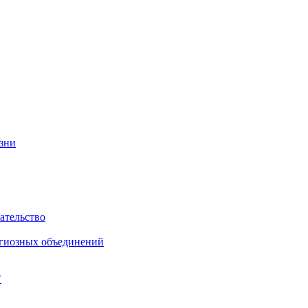
изни
ательство
игиозных объединений
"