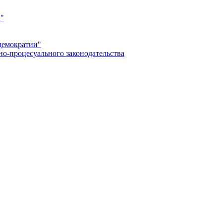
а"
демократии"
но-процесуального законодательства