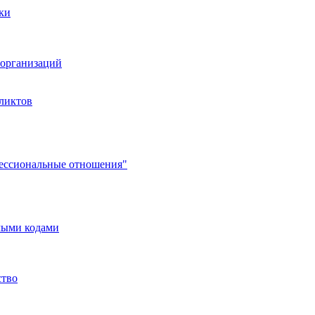
ки
организаций
ликтов
фессиональные отношения"
мыми кодами
ство