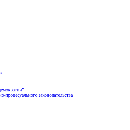
а"
демократии"
но-процесуального законодательства