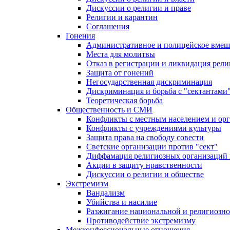
Дискуссии о религии и праве
Религии и карантин
Соглашения
Гонения
Административное и полицейское вмеш
Места для молитвы
Отказ в регистрации и ликвидация рел
Защита от гонений
Негосударственная дискриминация
Дискриминация и борьба с "сектантами
Теоретическая борьба
Общественность и СМИ
Конфликты с местным населением и ор
Конфликты с учреждениями культуры
Защита права на свободу совести
Светские организации против "сект"
Диффамация религиозных организаций
Акции в защиту нравственности
Дискуссии о религии и обществе
Экстремизм
Вандализм
Убийства и насилие
Разжигание национальной и религиозно
Противодействие экстремизму
Межконфессиональные отношения