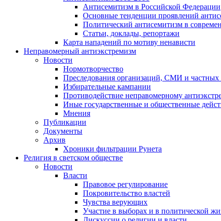
Антисемитизм в Российской Федерации
Основные тенденции проявлений антис
Политический антисемитизм в совреме
Статьи, доклады, репортажи
Карта нападений по мотиву ненависти
Неправомерный антиэкстремизм
Новости
Нормотворчество
Преследования организаций, СМИ и частных
Избирательные кампании
Противодействие неправомерному антиэкстр
Иные государственные и общественные дейст
Мнения
Публикации
Документы
Архив
Хроники фильтрации Рунета
Религия в светском обществе
Новости
Власти
Правовое регулирование
Покровительство властей
Чувства верующих
Участие в выборах и в политической ж
Дискуссии о религии и власти