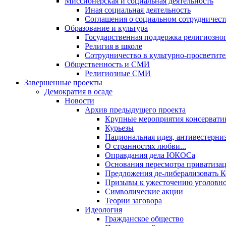
Миссионерская и социальная деятельность
Иная социальная деятельность
Соглашения о социальном сотрудничест
Образование и культура
Государственная поддержка религиозно
Религия в школе
Сотрудничество в культурно-просветите
Общественность и СМИ
Религиозные СМИ
Завершенные проекты
Демократия в осаде
Новости
Архив предыдущего проекта
Крупные мероприятия консервати
Курьезы
Национальная идея, антивестерни
О странностях любви...
Оправдания дела ЮКОСа
Основания пересмотра приватиза
Предложения де-либерализовать 
Призывы к ужесточению уголовног
Символические акции
Теории заговора
Идеология
Гражданское общество