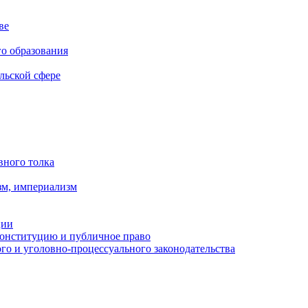
ве
го образования
льской сфере
вного толка
зм, империализм
ции
Конституцию и публичное право
о и уголовно-процессуального законодательства