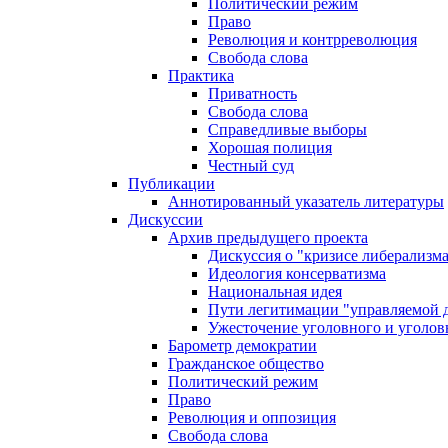
Политический режим
Право
Революция и контрреволюция
Свобода слова
Практика
Приватность
Свобода слова
Справедливые выборы
Хорошая полиция
Честный суд
Публикации
Аннотированный указатель литературы
Дискуссии
Архив предыдущего проекта
Дискуссия о "кризисе либерализм
Идеология консерватизма
Национальная идея
Пути легитимации "управляемой 
Ужесточение уголовного и уголов
Барометр демократии
Гражданское общество
Политический режим
Право
Революция и оппозиция
Свобода слова