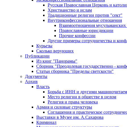
Русская Православная Церковь и католи
Христианство и ислам
Традиционные религии против "сект"
Внутриконфессиональные отношения
Взаимоотношения мусульманских 
Православные юрисдикции
Прочие конфессии
Другие примеры сотрудничества и конф
Курьезы
Сколько верующих
Публикации
Из книг "Панорамы"
Сборник "Преодолевая государственно - кон
Статьи сборника "Пределы светскости"
Документы
Архив
Власть
Борьба с ИНН и другими машиночитае
Место религии в обществе в целом
Религия и права человека
Армия и силовые структуры
Соглашения и практическое сотрудниче
Выставки в Музее им. А.Сахарова
Криминал