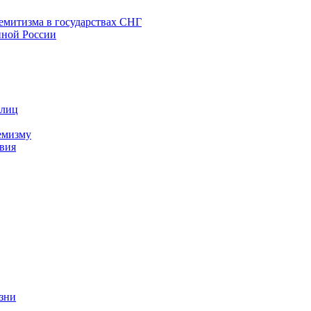
емитизма в государствах СНГ
нной России
 лиц
емизму
вия
изни