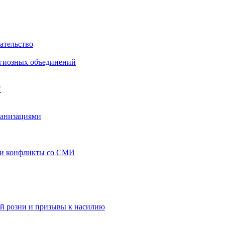
ательство
игиозных объединений
"
ганизациями
 и конфликты со СМИ
й розни и призывы к насилию