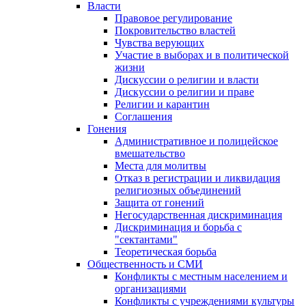
Власти
Правовое регулирование
Покровительство властей
Чувства верующих
Участие в выборах и в политической
жизни
Дискуссии о религии и власти
Дискуссии о религии и праве
Религии и карантин
Соглашения
Гонения
Административное и полицейское
вмешательство
Места для молитвы
Отказ в регистрации и ликвидация
религиозных объединений
Защита от гонений
Негосударственная дискриминация
Дискриминация и борьба с
"сектантами"
Теоретическая борьба
Общественность и СМИ
Конфликты с местным населением и
организациями
Конфликты с учреждениями культуры