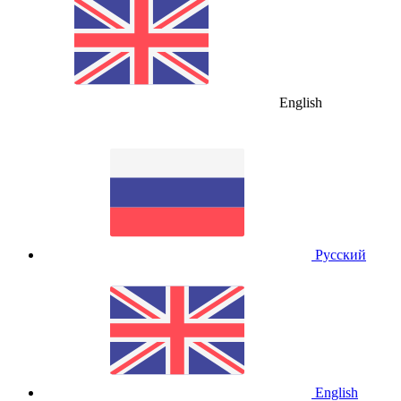
English
Русский
English