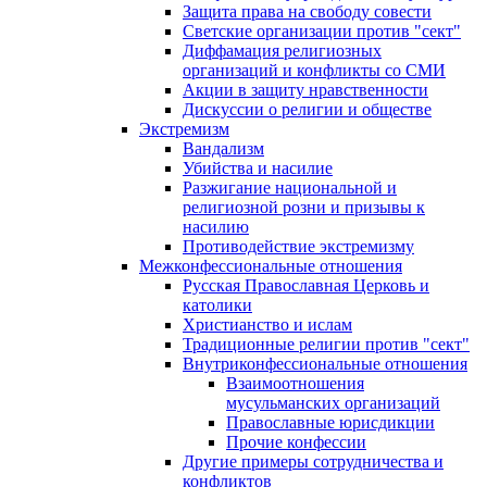
Защита права на свободу совести
Светские организации против "сект"
Диффамация религиозных
организаций и конфликты со СМИ
Акции в защиту нравственности
Дискуссии о религии и обществе
Экстремизм
Вандализм
Убийства и насилие
Разжигание национальной и
религиозной розни и призывы к
насилию
Противодействие экстремизму
Межконфессиональные отношения
Русская Православная Церковь и
католики
Христианство и ислам
Традиционные религии против "сект"
Внутриконфессиональные отношения
Взаимоотношения
мусульманских организаций
Православные юрисдикции
Прочие конфессии
Другие примеры сотрудничества и
конфликтов