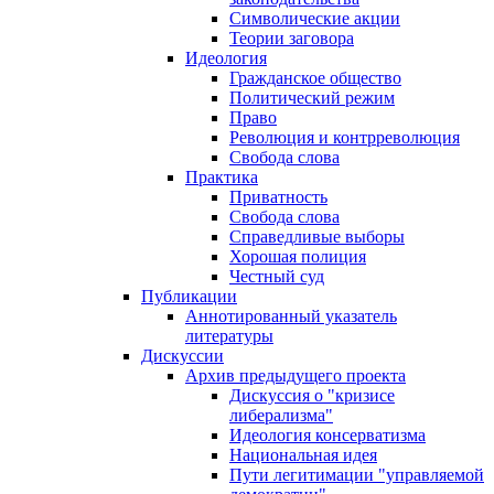
Символические акции
Теории заговора
Идеология
Гражданское общество
Политический режим
Право
Революция и контрреволюция
Свобода слова
Практика
Приватность
Свобода слова
Справедливые выборы
Хорошая полиция
Честный суд
Публикации
Аннотированный указатель
литературы
Дискуссии
Архив предыдущего проекта
Дискуссия о "кризисе
либерализма"
Идеология консерватизма
Национальная идея
Пути легитимации "управляемой