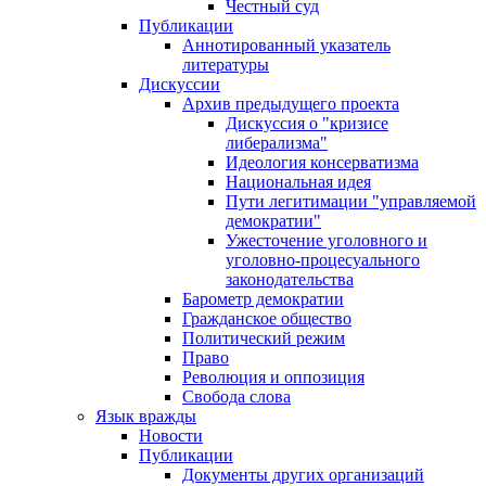
Честный суд
Публикации
Аннотированный указатель
литературы
Дискуссии
Архив предыдущего проекта
Дискуссия о "кризисе
либерализма"
Идеология консерватизма
Национальная идея
Пути легитимации "управляемой
демократии"
Ужесточение уголовного и
уголовно-процесуального
законодательства
Барометр демократии
Гражданское общество
Политический режим
Право
Революция и оппозиция
Свобода слова
Язык вражды
Новости
Публикации
Документы других организаций