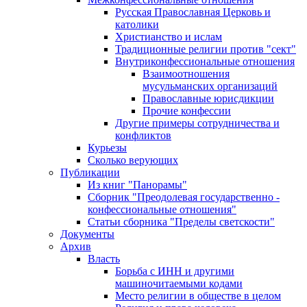
Русская Православная Церковь и
католики
Христианство и ислам
Традиционные религии против "сект"
Внутриконфессиональные отношения
Взаимоотношения
мусульманских организаций
Православные юрисдикции
Прочие конфессии
Другие примеры сотрудничества и
конфликтов
Курьезы
Сколько верующих
Публикации
Из книг "Панорамы"
Сборник "Преодолевая государственно -
конфессиональные отношения"
Статьи сборника "Пределы светскости"
Документы
Архив
Власть
Борьба с ИНН и другими
машиночитаемыми кодами
Место религии в обществе в целом