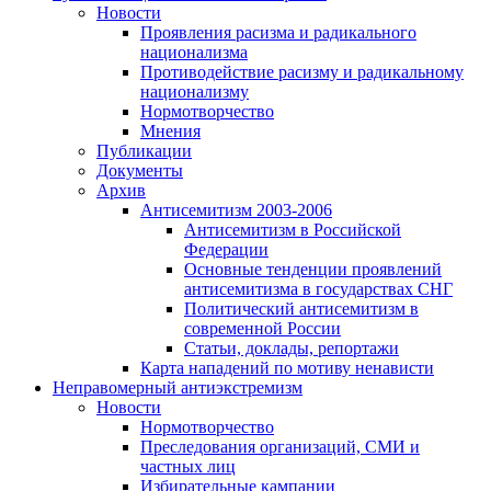
Новости
Проявления расизма и радикального
национализма
Противодействие расизму и радикальному
национализму
Нормотворчество
Мнения
Публикации
Документы
Архив
Антисемитизм 2003-2006
Антисемитизм в Российской
Федерации
Основные тенденции проявлений
антисемитизма в государствах СНГ
Политический антисемитизм в
современной России
Статьи, доклады, репортажи
Карта нападений по мотиву ненависти
Неправомерный антиэкстремизм
Новости
Нормотворчество
Преследования организаций, СМИ и
частных лиц
Избирательные кампании