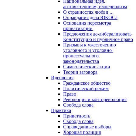
Национальная идея,
антивестернизм, империализм
О странностях любви...
Оправдания дела ЮКОСа
Основания пересмотра
приватизации
Предложения де-либерализовать
Конституцию и публичное право
Призывы к ужесточению
уголовного и уголовно-
процессуального
законодательства
Символические акции
Теории заговора
Идеология
Гражданское общество
Политический режим
Право
Революция и контрреволюция
Свобода слова
Практика
Приватность
Свобода слова
Справедливые выборы
Хорошая полиция