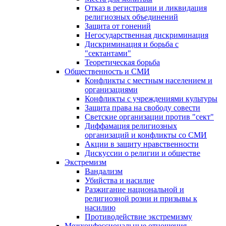
Отказ в регистрации и ликвидация
религиозных объединений
Защита от гонений
Негосударственная дискриминация
Дискриминация и борьба с
"сектантами"
Теоретическая борьба
Общественность и СМИ
Конфликты с местным населением и
организациями
Конфликты с учреждениями культуры
Защита права на свободу совести
Светские организации против "сект"
Диффамация религиозных
организаций и конфликты со СМИ
Акции в защиту нравственности
Дискуссии о религии и обществе
Экстремизм
Вандализм
Убийства и насилие
Разжигание национальной и
религиозной розни и призывы к
насилию
Противодействие экстремизму
Межконфессиональные отношения