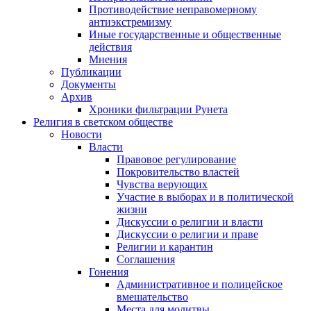
Противодействие неправомерному
антиэкстремизму
Иные государственные и общественные
действия
Мнения
Публикации
Документы
Архив
Хроники фильтрации Рунета
Религия в светском обществе
Новости
Власти
Правовое регулирование
Покровительство властей
Чувства верующих
Участие в выборах и в политической
жизни
Дискуссии о религии и власти
Дискуссии о религии и праве
Религии и карантин
Соглашения
Гонения
Административное и полицейское
вмешательство
Места для молитвы