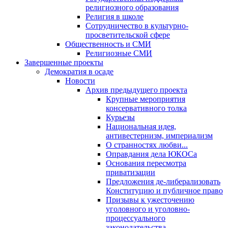
религиозного образования
Религия в школе
Сотрудничество в культурно-
просветительской сфере
Общественность и СМИ
Религиозные СМИ
Завершенные проекты
Демократия в осаде
Новости
Архив предыдущего проекта
Крупные мероприятия
консервативного толка
Курьезы
Национальная идея,
антивестернизм, империализм
О странностях любви...
Оправдания дела ЮКОСа
Основания пересмотра
приватизации
Предложения де-либерализовать
Конституцию и публичное право
Призывы к ужесточению
уголовного и уголовно-
процессуального
законодательства