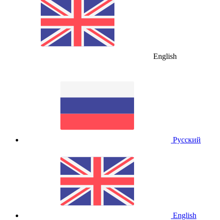
English
Русский
English