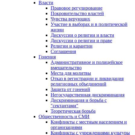
Власти
Правовое регулирование
Покровительство властей
Чувства верующих
Участие в выборах и в политической
жизни
Дискуссии о религии и власти
Дискуссии о религии и праве
Религии и карантин
Соглашения
Гонения
Административное и полицейское
вмешательство
Места для молитвы
Отказ в регистрации и ликвидация
религиозных объединений
Защита от гонений
Негосударственная дискриминация
Дискриминация и борьба с
"сектантами"
Теоретическая борьба
Общественность и СМИ
Конфликты с местным населением и
организациями
Конфликты с учреждениями культуры