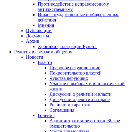
Противодействие неправомерному
антиэкстремизму
Иные государственные и общественные
действия
Мнения
Публикации
Документы
Архив
Хроники фильтрации Рунета
Религия в светском обществе
Новости
Власти
Правовое регулирование
Покровительство властей
Чувства верующих
Участие в выборах и в политической
жизни
Дискуссии о религии и власти
Дискуссии о религии и праве
Религии и карантин
Соглашения
Гонения
Административное и полицейское
вмешательство
Места для молитвы