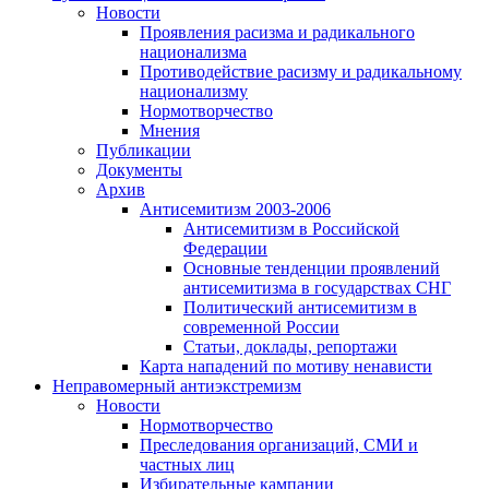
Новости
Проявления расизма и радикального
национализма
Противодействие расизму и радикальному
национализму
Нормотворчество
Мнения
Публикации
Документы
Архив
Антисемитизм 2003-2006
Антисемитизм в Российской
Федерации
Основные тенденции проявлений
антисемитизма в государствах СНГ
Политический антисемитизм в
современной России
Статьи, доклады, репортажи
Карта нападений по мотиву ненависти
Неправомерный антиэкстремизм
Новости
Нормотворчество
Преследования организаций, СМИ и
частных лиц
Избирательные кампании