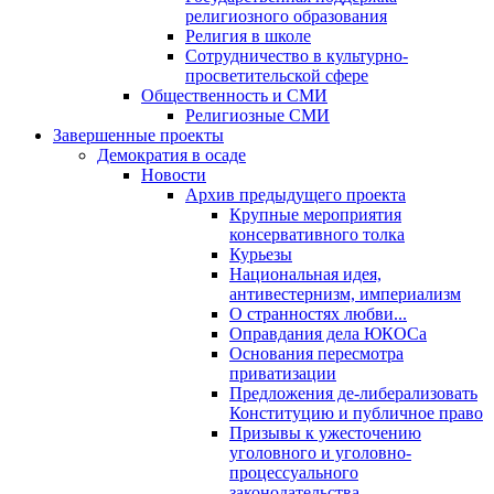
религиозного образования
Религия в школе
Сотрудничество в культурно-
просветительской сфере
Общественность и СМИ
Религиозные СМИ
Завершенные проекты
Демократия в осаде
Новости
Архив предыдущего проекта
Крупные мероприятия
консервативного толка
Курьезы
Национальная идея,
антивестернизм, империализм
О странностях любви...
Оправдания дела ЮКОСа
Основания пересмотра
приватизации
Предложения де-либерализовать
Конституцию и публичное право
Призывы к ужесточению
уголовного и уголовно-
процессуального
законодательства