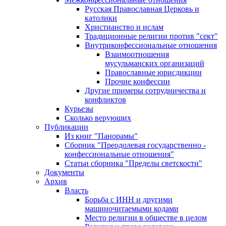
Русская Православная Церковь и
католики
Христианство и ислам
Традиционные религии против "сект"
Внутриконфессиональные отношения
Взаимоотношения
мусульманских организаций
Православные юрисдикции
Прочие конфессии
Другие примеры сотрудничества и
конфликтов
Курьезы
Сколько верующих
Публикации
Из книг "Панорамы"
Сборник "Преодолевая государственно -
конфессиональные отношения"
Статьи сборника "Пределы светскости"
Документы
Архив
Власть
Борьба с ИНН и другими
машиночитаемыми кодами
Место религии в обществе в целом