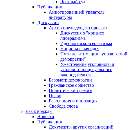
Честный суд
Публикации
Аннотированный указатель
литературы
Дискуссии
Архив предыдущего проекта
Дискуссия о "кризисе
либерализма"
Идеология консерватизма
Национальная идея
Пути легитимации "управляемой
демократии"
Ужесточение уголовного и
уголовно-процесуального
законодательства
Барометр демократии
Гражданское общество
Политический режим
Право
Революция и оппозиция
Свобода слова
Язык вражды
Новости
Публикации
Документы других организаций