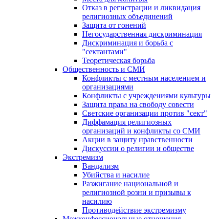
Отказ в регистрации и ликвидация
религиозных объединений
Защита от гонений
Негосударственная дискриминация
Дискриминация и борьба с
"сектантами"
Теоретическая борьба
Общественность и СМИ
Конфликты с местным населением и
организациями
Конфликты с учреждениями культуры
Защита права на свободу совести
Светские организации против "сект"
Диффамация религиозных
организаций и конфликты со СМИ
Акции в защиту нравственности
Дискуссии о религии и обществе
Экстремизм
Вандализм
Убийства и насилие
Разжигание национальной и
религиозной розни и призывы к
насилию
Противодействие экстремизму
Межконфессиональные отношения