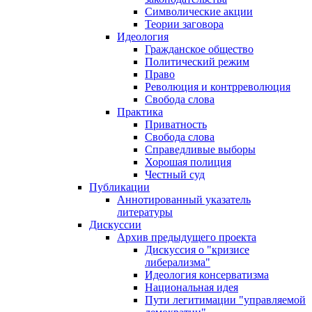
Символические акции
Теории заговора
Идеология
Гражданское общество
Политический режим
Право
Революция и контрреволюция
Свобода слова
Практика
Приватность
Свобода слова
Справедливые выборы
Хорошая полиция
Честный суд
Публикации
Аннотированный указатель
литературы
Дискуссии
Архив предыдущего проекта
Дискуссия о "кризисе
либерализма"
Идеология консерватизма
Национальная идея
Пути легитимации "управляемой