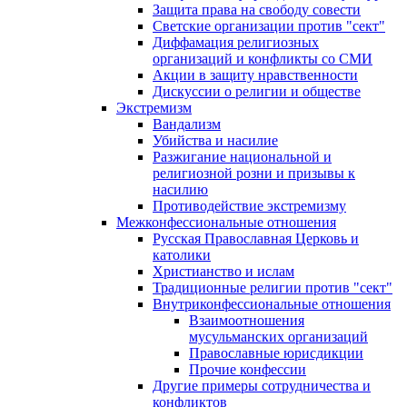
Защита права на свободу совести
Светские организации против "сект"
Диффамация религиозных
организаций и конфликты со СМИ
Акции в защиту нравственности
Дискуссии о религии и обществе
Экстремизм
Вандализм
Убийства и насилие
Разжигание национальной и
религиозной розни и призывы к
насилию
Противодействие экстремизму
Межконфессиональные отношения
Русская Православная Церковь и
католики
Христианство и ислам
Традиционные религии против "сект"
Внутриконфессиональные отношения
Взаимоотношения
мусульманских организаций
Православные юрисдикции
Прочие конфессии
Другие примеры сотрудничества и
конфликтов