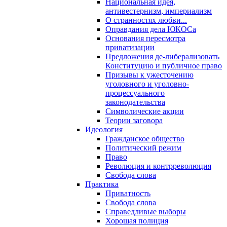
Национальная идея,
антивестернизм, империализм
О странностях любви...
Оправдания дела ЮКОСа
Основания пересмотра
приватизации
Предложения де-либерализовать
Конституцию и публичное право
Призывы к ужесточению
уголовного и уголовно-
процессуального
законодательства
Символические акции
Теории заговора
Идеология
Гражданское общество
Политический режим
Право
Революция и контрреволюция
Свобода слова
Практика
Приватность
Свобода слова
Справедливые выборы
Хорошая полиция