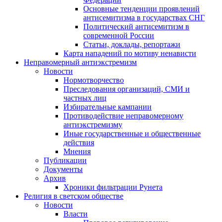
Основные тенденции проявлений
антисемитизма в государствах СНГ
Политический антисемитизм в
современной России
Статьи, доклады, репортажи
Карта нападений по мотиву ненависти
Неправомерный антиэкстремизм
Новости
Нормотворчество
Преследования организаций, СМИ и
частных лиц
Избирательные кампании
Противодействие неправомерному
антиэкстремизму
Иные государственные и общественные
действия
Мнения
Публикации
Документы
Архив
Хроники фильтрации Рунета
Религия в светском обществе
Новости
Власти