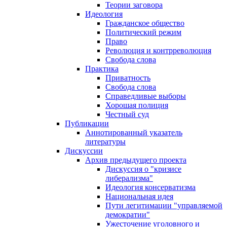
Теории заговора
Идеология
Гражданское общество
Политический режим
Право
Революция и контрреволюция
Свобода слова
Практика
Приватность
Свобода слова
Справедливые выборы
Хорошая полиция
Честный суд
Публикации
Аннотированный указатель
литературы
Дискуссии
Архив предыдущего проекта
Дискуссия о "кризисе
либерализма"
Идеология консерватизма
Национальная идея
Пути легитимации "управляемой
демократии"
Ужесточение уголовного и