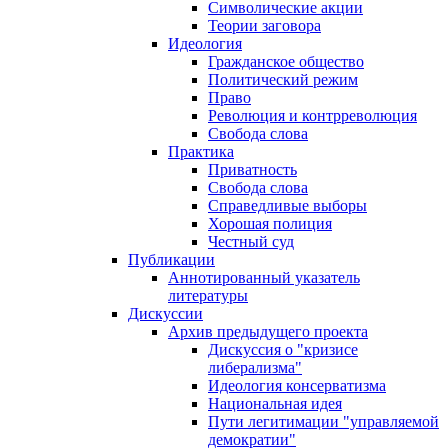
Символические акции
Теории заговора
Идеология
Гражданское общество
Политический режим
Право
Революция и контрреволюция
Свобода слова
Практика
Приватность
Свобода слова
Справедливые выборы
Хорошая полиция
Честный суд
Публикации
Аннотированный указатель
литературы
Дискуссии
Архив предыдущего проекта
Дискуссия о "кризисе
либерализма"
Идеология консерватизма
Национальная идея
Пути легитимации "управляемой
демократии"