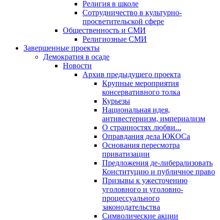
Религия в школе
Сотрудничество в культурно-
просветительской сфере
Общественность и СМИ
Религиозные СМИ
Завершенные проекты
Демократия в осаде
Новости
Архив предыдущего проекта
Крупные мероприятия
консервативного толка
Курьезы
Национальная идея,
антивестернизм, империализм
О странностях любви...
Оправдания дела ЮКОСа
Основания пересмотра
приватизации
Предложения де-либерализовать
Конституцию и публичное право
Призывы к ужесточению
уголовного и уголовно-
процессуального
законодательства
Символические акции