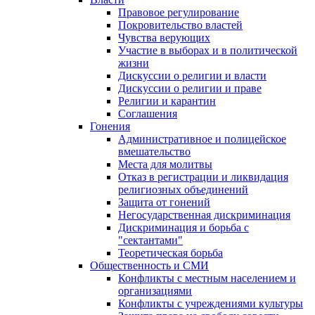
Правовое регулирование
Покровительство властей
Чувства верующих
Участие в выборах и в политической
жизни
Дискуссии о религии и власти
Дискуссии о религии и праве
Религии и карантин
Соглашения
Гонения
Административное и полицейское
вмешательство
Места для молитвы
Отказ в регистрации и ликвидация
религиозных объединений
Защита от гонений
Негосударственная дискриминация
Дискриминация и борьба с
"сектантами"
Теоретическая борьба
Общественность и СМИ
Конфликты с местным населением и
организациями
Конфликты с учреждениями культуры