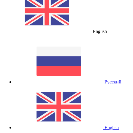
English
Русский
English