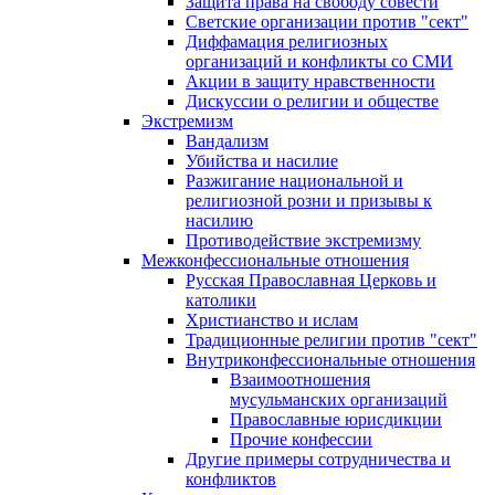
Защита права на свободу совести
Светские организации против "сект"
Диффамация религиозных
организаций и конфликты со СМИ
Акции в защиту нравственности
Дискуссии о религии и обществе
Экстремизм
Вандализм
Убийства и насилие
Разжигание национальной и
религиозной розни и призывы к
насилию
Противодействие экстремизму
Межконфессиональные отношения
Русская Православная Церковь и
католики
Христианство и ислам
Традиционные религии против "сект"
Внутриконфессиональные отношения
Взаимоотношения
мусульманских организаций
Православные юрисдикции
Прочие конфессии
Другие примеры сотрудничества и
конфликтов