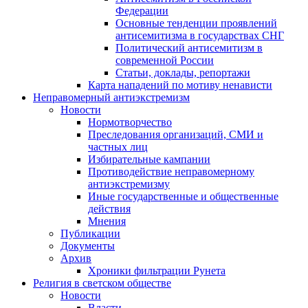
Федерации
Основные тенденции проявлений
антисемитизма в государствах СНГ
Политический антисемитизм в
современной России
Статьи, доклады, репортажи
Карта нападений по мотиву ненависти
Неправомерный антиэкстремизм
Новости
Нормотворчество
Преследования организаций, СМИ и
частных лиц
Избирательные кампании
Противодействие неправомерному
антиэкстремизму
Иные государственные и общественные
действия
Мнения
Публикации
Документы
Архив
Хроники фильтрации Рунета
Религия в светском обществе
Новости
Власти