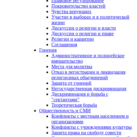
Правовое регулирование
Покровительство властей
Чувства верующих
Участие в выборах и в политической
жизни
Дискуссии о религии и власти
Дискуссии о религии и праве
Религии и карантин
Соглашения
Гонения
Административное и полицейское
вмешательство
Места для молитвы
Отказ в регистрации и ликвидация
религиозных объединений
Защита от гонений
Негосударственная дискриминация
Дискриминация и борьба с
"сектантами"
Теоретическая борьба
Общественность и СМИ
Конфликты с местным населением и
организациями
Конфликты с учреждениями культуры
Защита права на свободу совести