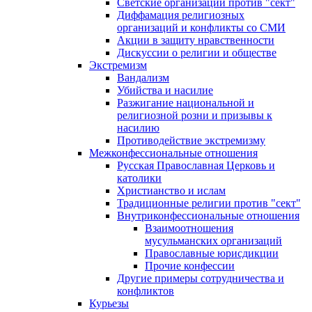
Светские организации против "сект"
Диффамация религиозных
организаций и конфликты со СМИ
Акции в защиту нравственности
Дискуссии о религии и обществе
Экстремизм
Вандализм
Убийства и насилие
Разжигание национальной и
религиозной розни и призывы к
насилию
Противодействие экстремизму
Межконфессиональные отношения
Русская Православная Церковь и
католики
Христианство и ислам
Традиционные религии против "сект"
Внутриконфессиональные отношения
Взаимоотношения
мусульманских организаций
Православные юрисдикции
Прочие конфессии
Другие примеры сотрудничества и
конфликтов
Курьезы