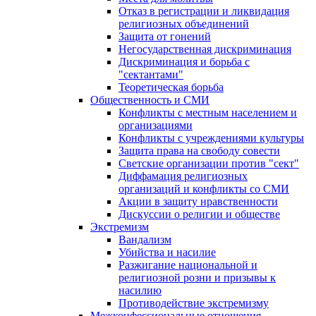
Отказ в регистрации и ликвидация
религиозных объединений
Защита от гонений
Негосударственная дискриминация
Дискриминация и борьба с
"сектантами"
Теоретическая борьба
Общественность и СМИ
Конфликты с местным населением и
организациями
Конфликты с учреждениями культуры
Защита права на свободу совести
Светские организации против "сект"
Диффамация религиозных
организаций и конфликты со СМИ
Акции в защиту нравственности
Дискуссии о религии и обществе
Экстремизм
Вандализм
Убийства и насилие
Разжигание национальной и
религиозной розни и призывы к
насилию
Противодействие экстремизму
Межконфессиональные отношения