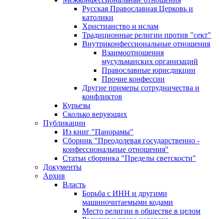
Русская Православная Церковь и
католики
Христианство и ислам
Традиционные религии против "сект"
Внутриконфессиональные отношения
Взаимоотношения
мусульманских организаций
Православные юрисдикции
Прочие конфессии
Другие примеры сотрудничества и
конфликтов
Курьезы
Сколько верующих
Публикации
Из книг "Панорамы"
Сборник "Преодолевая государственно -
конфессиональные отношения"
Статьи сборника "Пределы светскости"
Документы
Архив
Власть
Борьба с ИНН и другими
машиночитаемыми кодами
Место религии в обществе в целом