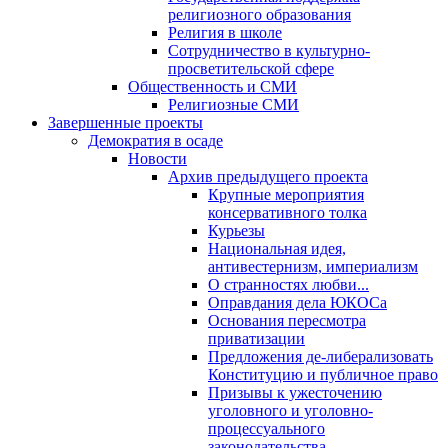
религиозного образования
Религия в школе
Сотрудничество в культурно-
просветительской сфере
Общественность и СМИ
Религиозные СМИ
Завершенные проекты
Демократия в осаде
Новости
Архив предыдущего проекта
Крупные мероприятия
консервативного толка
Курьезы
Национальная идея,
антивестернизм, империализм
О странностях любви...
Оправдания дела ЮКОСа
Основания пересмотра
приватизации
Предложения де-либерализовать
Конституцию и публичное право
Призывы к ужесточению
уголовного и уголовно-
процессуального
законодательства