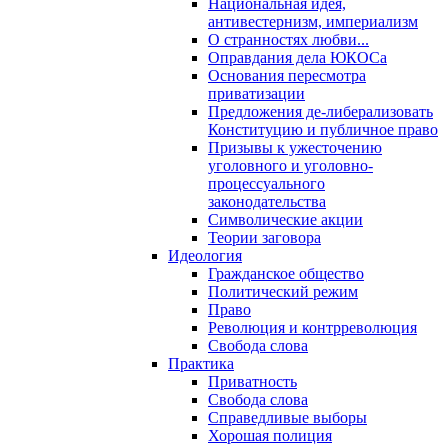
Национальная идея,
антивестернизм, империализм
О странностях любви...
Оправдания дела ЮКОСа
Основания пересмотра
приватизации
Предложения де-либерализовать
Конституцию и публичное право
Призывы к ужесточению
уголовного и уголовно-
процессуального
законодательства
Символические акции
Теории заговора
Идеология
Гражданское общество
Политический режим
Право
Революция и контрреволюция
Свобода слова
Практика
Приватность
Свобода слова
Справедливые выборы
Хорошая полиция