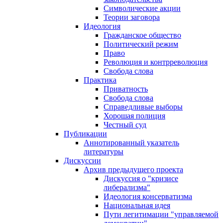
Символические акции
Теории заговора
Идеология
Гражданское общество
Политический режим
Право
Революция и контрреволюция
Свобода слова
Практика
Приватность
Свобода слова
Справедливые выборы
Хорошая полиция
Честный суд
Публикации
Аннотированный указатель
литературы
Дискуссии
Архив предыдущего проекта
Дискуссия о "кризисе
либерализма"
Идеология консерватизма
Национальная идея
Пути легитимации "управляемой