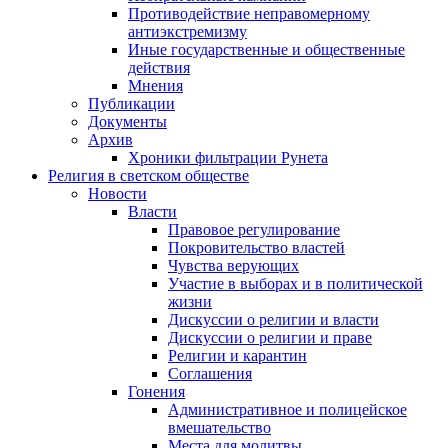
Противодействие неправомерному
антиэкстремизму
Иные государственные и общественные
действия
Мнения
Публикации
Документы
Архив
Хроники фильтрации Рунета
Религия в светском обществе
Новости
Власти
Правовое регулирование
Покровительство властей
Чувства верующих
Участие в выборах и в политической
жизни
Дискуссии о религии и власти
Дискуссии о религии и праве
Религии и карантин
Соглашения
Гонения
Административное и полицейское
вмешательство
Места для молитвы