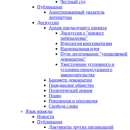
Честный суд
Публикации
Аннотированный указатель
литературы
Дискуссии
Архив предыдущего проекта
Дискуссия о "кризисе
либерализма"
Идеология консерватизма
Национальная идея
Пути легитимации "управляемой
демократии"
Ужесточение уголовного и
уголовно-процесуального
законодательства
Барометр демократии
Гражданское общество
Политический режим
Право
Революция и оппозиция
Свобода слова
Язык вражды
Новости
Публикации
Документы других организаций