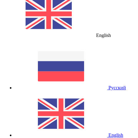
English
Русский
English