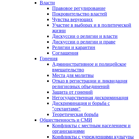
Власти
Правовое регулирование
Покровительство властей
Чувства верующих
Участие в выборах и в политической
жизни
Дискуссии о религии и власти
Дискуссии о религии и праве
Религии и карантин
Соглашения
Гонения
Административное и полицейское
вмешательство
Места для молитвы
Отказ в регистрации и ликвидация
религиозных объединений
Защита от гонений
Негосударственная дискриминация
Дискриминация и борьба с
"сектантами"
Теоретическая борьба
Общественность и СМИ
Конфликты с местным населением и
организациями
Конфликты с учреждениями культуры