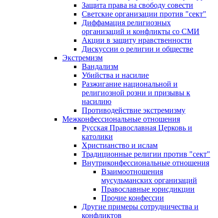
Защита права на свободу совести
Светские организации против "сект"
Диффамация религиозных
организаций и конфликты со СМИ
Акции в защиту нравственности
Дискуссии о религии и обществе
Экстремизм
Вандализм
Убийства и насилие
Разжигание национальной и
религиозной розни и призывы к
насилию
Противодействие экстремизму
Межконфессиональные отношения
Русская Православная Церковь и
католики
Христианство и ислам
Традиционные религии против "сект"
Внутриконфессиональные отношения
Взаимоотношения
мусульманских организаций
Православные юрисдикции
Прочие конфессии
Другие примеры сотрудничества и
конфликтов