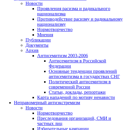
Новости
Проявления расизма и радикального
национализма
Противодействие расизму и радикальному
национализму
Нормотворчество
Мнения
Публикации
Документы
Архив
Антисемитизм 2003-2006
Антисемитизм в Российской
Федерации
Основные тенденции проявлений
антисемитизма в государствах СНГ
Политический антисемитизм в
современной России
Статьи, доклады, репортажи
Карта нападений по мотиву ненависти
Неправомерный антиэкстремизм
Новости
Нормотворчество
Преследования организаций, СМИ и
частных лиц
Избирательные кампании