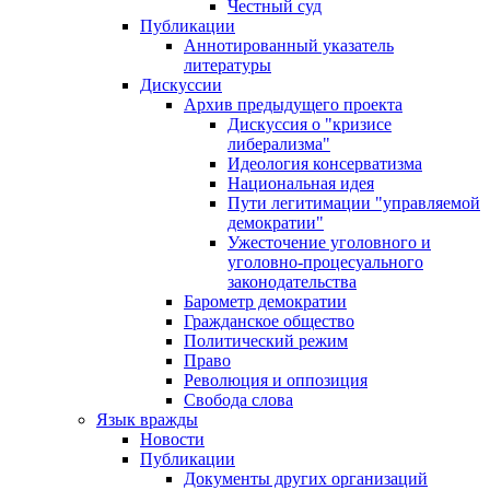
Честный суд
Публикации
Аннотированный указатель
литературы
Дискуссии
Архив предыдущего проекта
Дискуссия о "кризисе
либерализма"
Идеология консерватизма
Национальная идея
Пути легитимации "управляемой
демократии"
Ужесточение уголовного и
уголовно-процесуального
законодательства
Барометр демократии
Гражданское общество
Политический режим
Право
Революция и оппозиция
Свобода слова
Язык вражды
Новости
Публикации
Документы других организаций