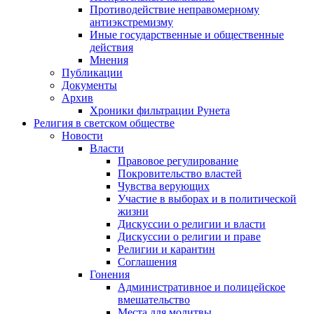
Противодействие неправомерному
антиэкстремизму
Иные государственные и общественные
действия
Мнения
Публикации
Документы
Архив
Хроники фильтрации Рунета
Религия в светском обществе
Новости
Власти
Правовое регулирование
Покровительство властей
Чувства верующих
Участие в выборах и в политической
жизни
Дискуссии о религии и власти
Дискуссии о религии и праве
Религии и карантин
Соглашения
Гонения
Административное и полицейское
вмешательство
Места для молитвы