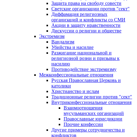
Защита права на свободу совести
Светские организации против "сект"
Диффамация религиозных
организаций и конфликты со СМИ
Акции в защиту нравственности
Дискуссии о религии и обществе
Экстремизм
Вандализм
Убийства и насилие
Разжигание национальной и
религиозной розни и призывы к
насилию
Противодействие экстремизму
Межконфессиональные отношения
Русская Православная Церковь и
католики
Христианство и ислам
Традиционные религии против "сект"
Внутриконфессиональные отношения
Взаимоотношения
мусульманских организаций
Православные юрисдикции
Прочие конфессии
Другие примеры сотрудничества и
конфликтов