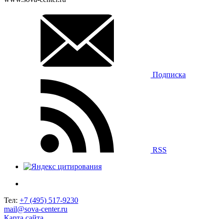
Подписка
RSS
Тел:
+7 (495) 517-9230
mail@sova-center.ru
Карта сайта