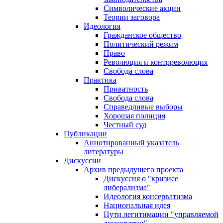
Символические акции
Теории заговора
Идеология
Гражданское общество
Политический режим
Право
Революция и контрреволюция
Свобода слова
Практика
Приватность
Свобода слова
Справедливые выборы
Хорошая полиция
Честный суд
Публикации
Аннотированный указатель
литературы
Дискуссии
Архив предыдущего проекта
Дискуссия о "кризисе
либерализма"
Идеология консерватизма
Национальная идея
Пути легитимации "управляемой