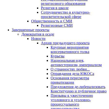
религиозного образования
Религия в школе
Сотрудничество в культурно-
просветительской сфере
Общественность и СМИ
Религиозные СМИ
Завершенные проекты
Демократия в осаде
Новости
Архив предыдущего проекта
Крупные мероприятия
консервативного толка
Курьезы
Национальная идея,
антивестернизм, империализм
О странностях любви...
Оправдания дела ЮКОСа
Основания пересмотра
приватизации
Предложения де-либерализовать
Конституцию и публичное право
Призывы к ужесточению
уголовного и уголовно-
процессуального
законодательства