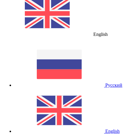
English
Русский
English