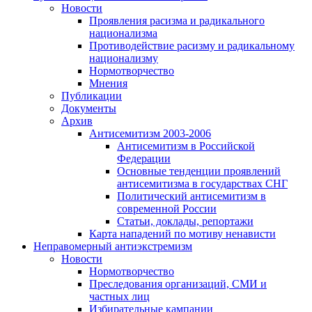
Новости
Проявления расизма и радикального
национализма
Противодействие расизму и радикальному
национализму
Нормотворчество
Мнения
Публикации
Документы
Архив
Антисемитизм 2003-2006
Антисемитизм в Российской
Федерации
Основные тенденции проявлений
антисемитизма в государствах СНГ
Политический антисемитизм в
современной России
Статьи, доклады, репортажи
Карта нападений по мотиву ненависти
Неправомерный антиэкстремизм
Новости
Нормотворчество
Преследования организаций, СМИ и
частных лиц
Избирательные кампании