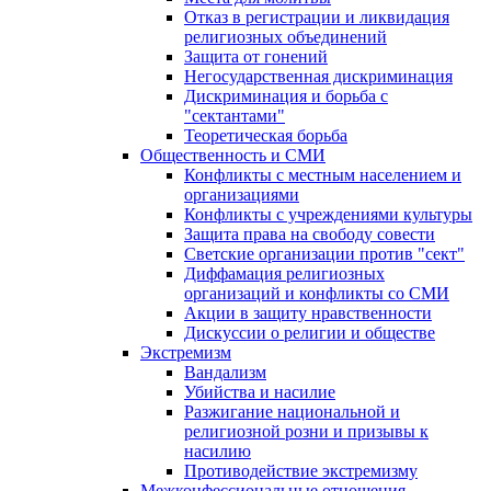
Отказ в регистрации и ликвидация
религиозных объединений
Защита от гонений
Негосударственная дискриминация
Дискриминация и борьба с
"сектантами"
Теоретическая борьба
Общественность и СМИ
Конфликты с местным населением и
организациями
Конфликты с учреждениями культуры
Защита права на свободу совести
Светские организации против "сект"
Диффамация религиозных
организаций и конфликты со СМИ
Акции в защиту нравственности
Дискуссии о религии и обществе
Экстремизм
Вандализм
Убийства и насилие
Разжигание национальной и
религиозной розни и призывы к
насилию
Противодействие экстремизму
Межконфессиональные отношения