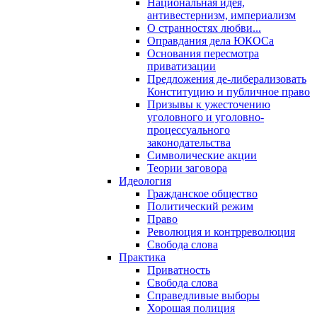
Национальная идея,
антивестернизм, империализм
О странностях любви...
Оправдания дела ЮКОСа
Основания пересмотра
приватизации
Предложения де-либерализовать
Конституцию и публичное право
Призывы к ужесточению
уголовного и уголовно-
процессуального
законодательства
Символические акции
Теории заговора
Идеология
Гражданское общество
Политический режим
Право
Революция и контрреволюция
Свобода слова
Практика
Приватность
Свобода слова
Справедливые выборы
Хорошая полиция