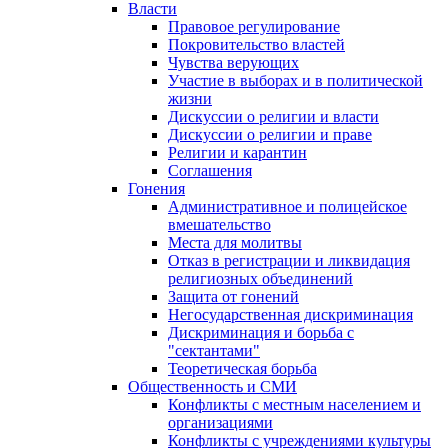
Власти
Правовое регулирование
Покровительство властей
Чувства верующих
Участие в выборах и в политической
жизни
Дискуссии о религии и власти
Дискуссии о религии и праве
Религии и карантин
Соглашения
Гонения
Административное и полицейское
вмешательство
Места для молитвы
Отказ в регистрации и ликвидация
религиозных объединений
Защита от гонений
Негосударственная дискриминация
Дискриминация и борьба с
"сектантами"
Теоретическая борьба
Общественность и СМИ
Конфликты с местным населением и
организациями
Конфликты с учреждениями культуры