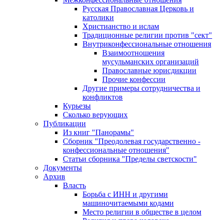
Русская Православная Церковь и
католики
Христианство и ислам
Традиционные религии против "сект"
Внутриконфессиональные отношения
Взаимоотношения
мусульманских организаций
Православные юрисдикции
Прочие конфессии
Другие примеры сотрудничества и
конфликтов
Курьезы
Сколько верующих
Публикации
Из книг "Панорамы"
Сборник "Преодолевая государственно -
конфессиональные отношения"
Статьи сборника "Пределы светскости"
Документы
Архив
Власть
Борьба с ИНН и другими
машиночитаемыми кодами
Место религии в обществе в целом