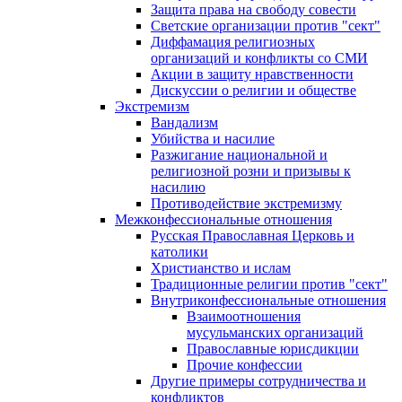
Защита права на свободу совести
Светские организации против "сект"
Диффамация религиозных
организаций и конфликты со СМИ
Акции в защиту нравственности
Дискуссии о религии и обществе
Экстремизм
Вандализм
Убийства и насилие
Разжигание национальной и
религиозной розни и призывы к
насилию
Противодействие экстремизму
Межконфессиональные отношения
Русская Православная Церковь и
католики
Христианство и ислам
Традиционные религии против "сект"
Внутриконфессиональные отношения
Взаимоотношения
мусульманских организаций
Православные юрисдикции
Прочие конфессии
Другие примеры сотрудничества и
конфликтов