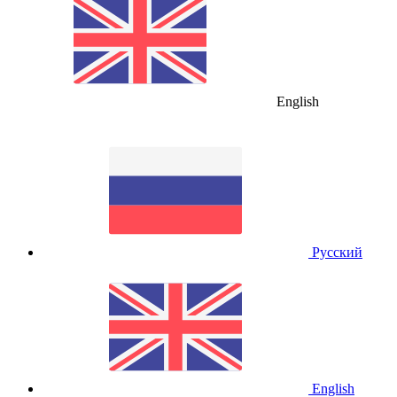
English
Русский
English