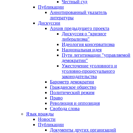
Честный суд
Публикации
Аннотированный указатель
литературы
Дискуссии
Архив предыдущего проекта
Дискуссия о "кризисе
либерализма"
Идеология консерватизма
Национальная идея
Пути легитимации "управляемой
демократии"
Ужесточение уголовного и
уголовно-процесуального
законодательства
Барометр демократии
Гражданское общество
Политический режим
Право
Революция и оппозиция
Свобода слова
Язык вражды
Новости
Публикации
Документы других организаций