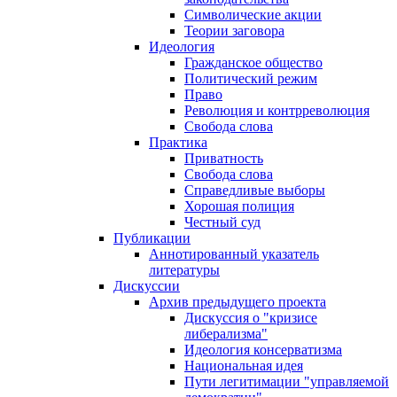
Символические акции
Теории заговора
Идеология
Гражданское общество
Политический режим
Право
Революция и контрреволюция
Свобода слова
Практика
Приватность
Свобода слова
Справедливые выборы
Хорошая полиция
Честный суд
Публикации
Аннотированный указатель
литературы
Дискуссии
Архив предыдущего проекта
Дискуссия о "кризисе
либерализма"
Идеология консерватизма
Национальная идея
Пути легитимации "управляемой