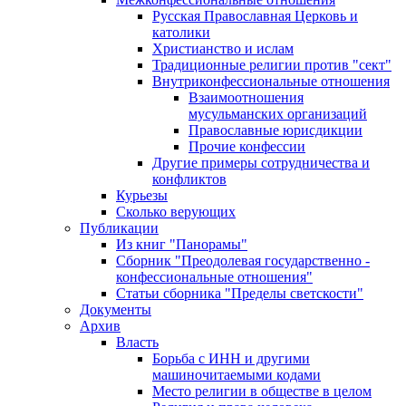
Русская Православная Церковь и
католики
Христианство и ислам
Традиционные религии против "сект"
Внутриконфессиональные отношения
Взаимоотношения
мусульманских организаций
Православные юрисдикции
Прочие конфессии
Другие примеры сотрудничества и
конфликтов
Курьезы
Сколько верующих
Публикации
Из книг "Панорамы"
Сборник "Преодолевая государственно -
конфессиональные отношения"
Статьи сборника "Пределы светскости"
Документы
Архив
Власть
Борьба с ИНН и другими
машиночитаемыми кодами
Место религии в обществе в целом