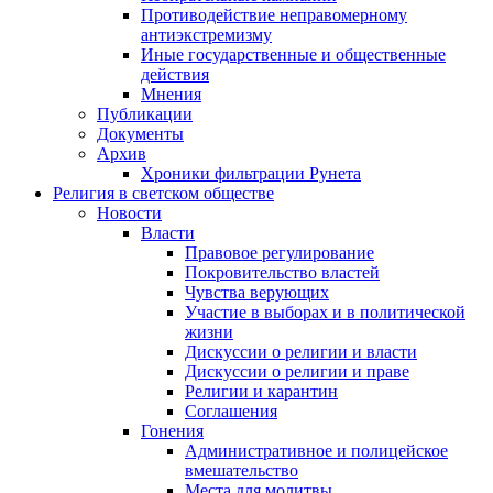
Противодействие неправомерному
антиэкстремизму
Иные государственные и общественные
действия
Мнения
Публикации
Документы
Архив
Хроники фильтрации Рунета
Религия в светском обществе
Новости
Власти
Правовое регулирование
Покровительство властей
Чувства верующих
Участие в выборах и в политической
жизни
Дискуссии о религии и власти
Дискуссии о религии и праве
Религии и карантин
Соглашения
Гонения
Административное и полицейское
вмешательство
Места для молитвы