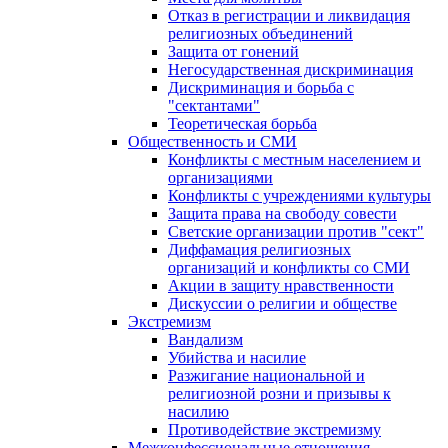
Отказ в регистрации и ликвидация
религиозных объединений
Защита от гонений
Негосударственная дискриминация
Дискриминация и борьба с
"сектантами"
Теоретическая борьба
Общественность и СМИ
Конфликты с местным населением и
организациями
Конфликты с учреждениями культуры
Защита права на свободу совести
Светские организации против "сект"
Диффамация религиозных
организаций и конфликты со СМИ
Акции в защиту нравственности
Дискуссии о религии и обществе
Экстремизм
Вандализм
Убийства и насилие
Разжигание национальной и
религиозной розни и призывы к
насилию
Противодействие экстремизму
Межконфессиональные отношения