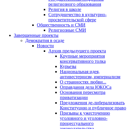
религиозного образования
Религия в школе
Сотрудничество в культурно-
просветительской сфере
Общественность и СМИ
Религиозные СМИ
Завершенные проекты
Демократия в осаде
Новости
Архив предыдущего проекта
Крупные мероприятия
консервативного толка
Курьезы
Национальная идея,
антивестернизм, империализм
О странностях любви...
Оправдания дела ЮКОСа
Основания пересмотра
приватизации
Предложения де-либерализовать
Конституцию и публичное право
Призывы к ужесточению
уголовного и уголовно-
процессуального
законодательства