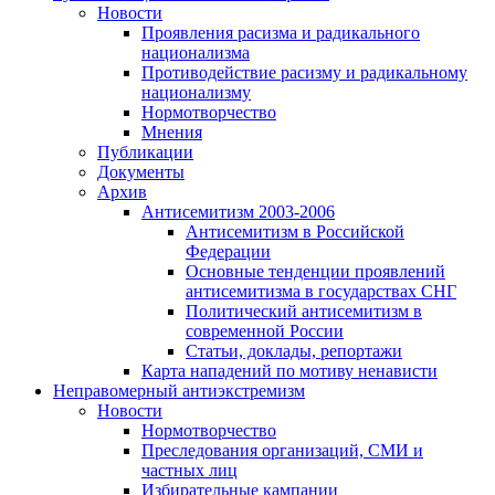
Новости
Проявления расизма и радикального
национализма
Противодействие расизму и радикальному
национализму
Нормотворчество
Мнения
Публикации
Документы
Архив
Антисемитизм 2003-2006
Антисемитизм в Российской
Федерации
Основные тенденции проявлений
антисемитизма в государствах СНГ
Политический антисемитизм в
современной России
Статьи, доклады, репортажи
Карта нападений по мотиву ненависти
Неправомерный антиэкстремизм
Новости
Нормотворчество
Преследования организаций, СМИ и
частных лиц
Избирательные кампании