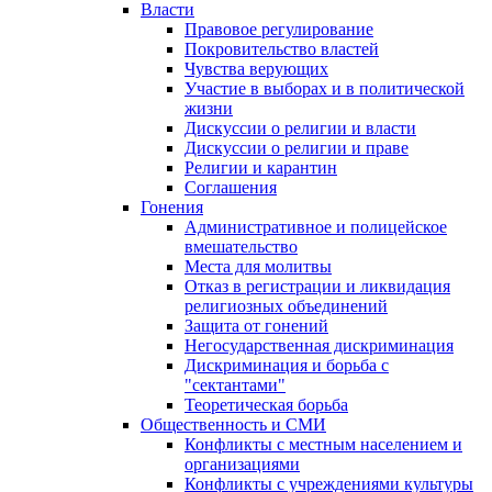
Власти
Правовое регулирование
Покровительство властей
Чувства верующих
Участие в выборах и в политической
жизни
Дискуссии о религии и власти
Дискуссии о религии и праве
Религии и карантин
Соглашения
Гонения
Административное и полицейское
вмешательство
Места для молитвы
Отказ в регистрации и ликвидация
религиозных объединений
Защита от гонений
Негосударственная дискриминация
Дискриминация и борьба с
"сектантами"
Теоретическая борьба
Общественность и СМИ
Конфликты с местным населением и
организациями
Конфликты с учреждениями культуры