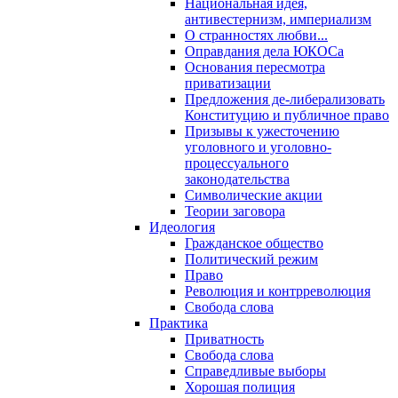
Национальная идея,
антивестернизм, империализм
О странностях любви...
Оправдания дела ЮКОСа
Основания пересмотра
приватизации
Предложения де-либерализовать
Конституцию и публичное право
Призывы к ужесточению
уголовного и уголовно-
процессуального
законодательства
Символические акции
Теории заговора
Идеология
Гражданское общество
Политический режим
Право
Революция и контрреволюция
Свобода слова
Практика
Приватность
Свобода слова
Справедливые выборы
Хорошая полиция