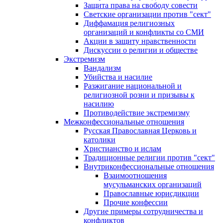
Защита права на свободу совести
Светские организации против "сект"
Диффамация религиозных
организаций и конфликты со СМИ
Акции в защиту нравственности
Дискуссии о религии и обществе
Экстремизм
Вандализм
Убийства и насилие
Разжигание национальной и
религиозной розни и призывы к
насилию
Противодействие экстремизму
Межконфессиональные отношения
Русская Православная Церковь и
католики
Христианство и ислам
Традиционные религии против "сект"
Внутриконфессиональные отношения
Взаимоотношения
мусульманских организаций
Православные юрисдикции
Прочие конфессии
Другие примеры сотрудничества и
конфликтов