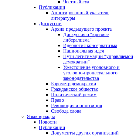
Честный суд
Публикации
Аннотированный указатель
литературы
Дискуссии
Архив предыдущего проекта
Дискуссия о "кризисе
либерализма"
Идеология консерватизма
Национальная идея
Пути легитимации "управляемой
демократии"
Ужесточение уголовного и
уголовно-процесуального
законодательства
Барометр демократии
Гражданское общество
Политический режим
Право
Революция и оппозиция
Свобода слова
Язык вражды
Новости
Публикации
Документы других организаций