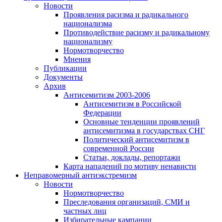
Новости
Проявления расизма и радикального
национализма
Противодействие расизму и радикальному
национализму
Нормотворчество
Мнения
Публикации
Документы
Архив
Антисемитизм 2003-2006
Антисемитизм в Российской
Федерации
Основные тенденции проявлений
антисемитизма в государствах СНГ
Политический антисемитизм в
современной России
Статьи, доклады, репортажи
Карта нападений по мотиву ненависти
Неправомерный антиэкстремизм
Новости
Нормотворчество
Преследования организаций, СМИ и
частных лиц
Избирательные кампании