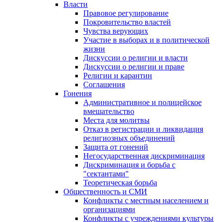
Власти
Правовое регулирование
Покровительство властей
Чувства верующих
Участие в выборах и в политической
жизни
Дискуссии о религии и власти
Дискуссии о религии и праве
Религии и карантин
Соглашения
Гонения
Административное и полицейское
вмешательство
Места для молитвы
Отказ в регистрации и ликвидация
религиозных объединений
Защита от гонений
Негосударственная дискриминация
Дискриминация и борьба с
"сектантами"
Теоретическая борьба
Общественность и СМИ
Конфликты с местным населением и
организациями
Конфликты с учреждениями культуры