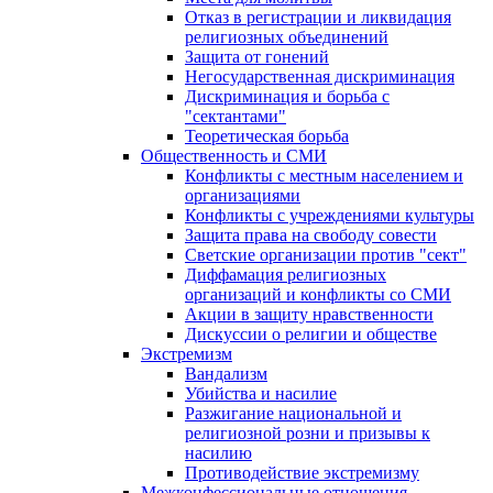
Отказ в регистрации и ликвидация
религиозных объединений
Защита от гонений
Негосударственная дискриминация
Дискриминация и борьба с
"сектантами"
Теоретическая борьба
Общественность и СМИ
Конфликты с местным населением и
организациями
Конфликты с учреждениями культуры
Защита права на свободу совести
Светские организации против "сект"
Диффамация религиозных
организаций и конфликты со СМИ
Акции в защиту нравственности
Дискуссии о религии и обществе
Экстремизм
Вандализм
Убийства и насилие
Разжигание национальной и
религиозной розни и призывы к
насилию
Противодействие экстремизму
Межконфессиональные отношения