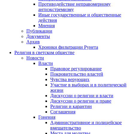
Противодействие неправомерному
антиэкстремизму
Иные государственные и общественные
действия
Мнения
Публикации
Документы
Архив
Хроники фильтрации Рунета
Религия в светском обществе
Новости
Власти
Правовое регулирование
Покровительство властей
Чувства верующих
Участие в выборах и в политической
жизни
Дискуссии о религии и власти
Дискуссии о религии и праве
Религии и карантин
Соглашения
Гонения
Административное и полицейское
вмешательство
Места для молитвы