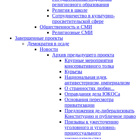
религиозного образования
Религия в школе
Сотрудничество в культурно-
просветительской сфере
Общественность и СМИ
Религиозные СМИ
Завершенные проекты
Демократия в осаде
Новости
Архив предыдущего проекта
Крупные мероприятия
консервативного толка
Курьезы
Национальная идея,
антивестернизм, империализм
О странностях любви...
Оправдания дела ЮКОСа
Основания пересмотра
приватизации
Предложения де-либерализовать
Конституцию и публичное право
Призывы к ужесточению
уголовного и уголовно-
процессуального
законодательства