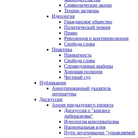
Символические акции
Теории заговора
Идеология
Гражданское общество
Политический режим
Право
Революция и контрреволюция
Свобода слова
Практика
Приватность
Свобода слова
Справедливые выборы
Хорошая полиция
Честный суд
Публикации
Аннотированный указатель
литературы
Дискуссии
Архив предыдущего проекта
Дискуссия о "кризисе
либерализма"
Идеология консерватизма
Национальная идея
Пути легитимации "управляемой