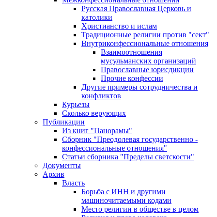
Русская Православная Церковь и
католики
Христианство и ислам
Традиционные религии против "сект"
Внутриконфессиональные отношения
Взаимоотношения
мусульманских организаций
Православные юрисдикции
Прочие конфессии
Другие примеры сотрудничества и
конфликтов
Курьезы
Сколько верующих
Публикации
Из книг "Панорамы"
Сборник "Преодолевая государственно -
конфессиональные отношения"
Статьи сборника "Пределы светскости"
Документы
Архив
Власть
Борьба с ИНН и другими
машиночитаемыми кодами
Место религии в обществе в целом