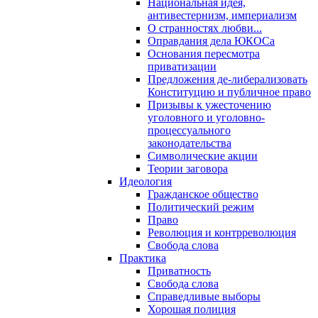
Национальная идея,
антивестернизм, империализм
О странностях любви...
Оправдания дела ЮКОСа
Основания пересмотра
приватизации
Предложения де-либерализовать
Конституцию и публичное право
Призывы к ужесточению
уголовного и уголовно-
процессуального
законодательства
Символические акции
Теории заговора
Идеология
Гражданское общество
Политический режим
Право
Революция и контрреволюция
Свобода слова
Практика
Приватность
Свобода слова
Справедливые выборы
Хорошая полиция