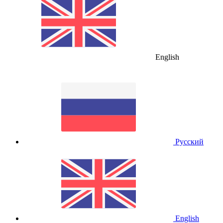
English
Русский
English