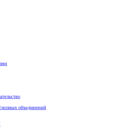
изни
ательство
игиозных объединений
"