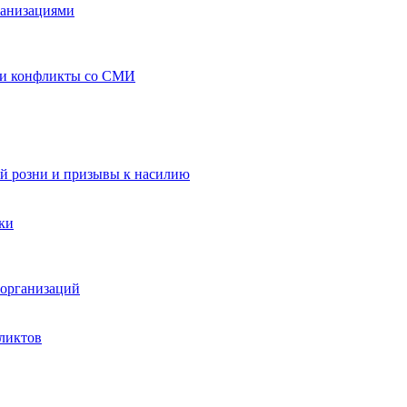
ганизациями
 и конфликты со СМИ
й розни и призывы к насилию
ки
организаций
ликтов