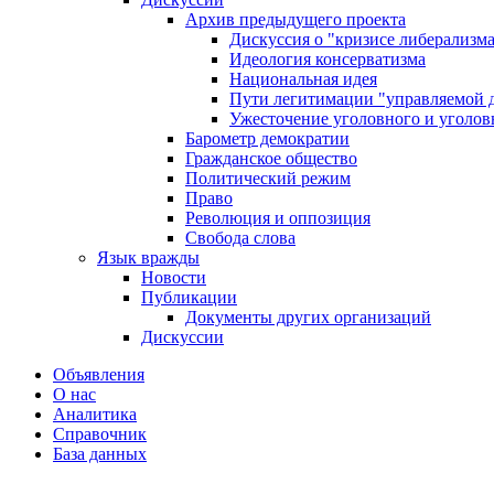
Архив предыдущего проекта
Дискуссия о "кризисе либерализм
Идеология консерватизма
Национальная идея
Пути легитимации "управляемой 
Ужесточение уголовного и уголов
Барометр демократии
Гражданское общество
Политический режим
Право
Революция и оппозиция
Свобода слова
Язык вражды
Новости
Публикации
Документы других организаций
Дискуссии
Объявления
О нас
Аналитика
Справочник
База данных