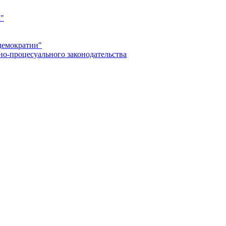
а"
демократии"
но-процесуального законодательства