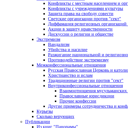
Конфликты с местным населением и ор
Конфликты с учреждениями культуры
Защита права на свободу совести
Светские организации против "сект"
Диффамация религиозных организаций
Акции в защиту нравственности
Дискуссии о религии и обществе
Экстремизм
Вандализм
Убийства и насилие
Разжигание национальной и религиозно
Противодействие экстремизму
Межконфессиональные отношения
Русская Православная Церковь и католи
Христианство и ислам
Традиционные религии против "сект"
Внутриконфессиональные отношения
Взаимоотношения мусульманских 
Православные юрисдикции
Прочие конфессии
Другие примеры сотрудничества и конф
Курьезы
Сколько верующих
Публикации
Из книг "Панорамы"