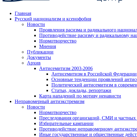
Главная
Русский национализм и ксенофобия
Новости
Проявления расизма и радикального национа
Противодействие расизму и радикальному на
Нормотворчество
Мнения
Публикации
Документы
Архив
Антисемитизм 2003-2006
Антисемитизм в Российской Федерации
Основные тенденции проявлений антис
Политический антисемитизм в совреме
Статьи, доклады, репортажи
Карта нападений по мотиву ненависти
Неправомерный антиэкстремизм
Новости
Нормотворчество
Преследования организаций, СМИ и частных
Избирательные кампании
Противодействие неправомерному антиэкстр
Иные государственные и общественные дейст