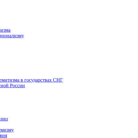
лизма
ционализму
емитизма в государствах СНГ
нной России
 лиц
емизму
вия