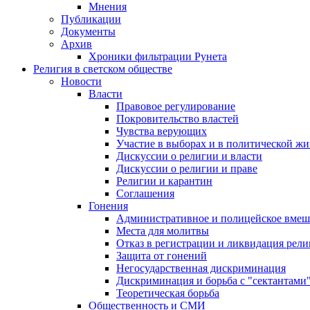
Мнения
Публикации
Документы
Архив
Хроники фильтрации Рунета
Религия в светском обществе
Новости
Власти
Правовое регулирование
Покровительство властей
Чувства верующих
Участие в выборах и в политической ж
Дискуссии о религии и власти
Дискуссии о религии и праве
Религии и карантин
Соглашения
Гонения
Административное и полицейское вмеш
Места для молитвы
Отказ в регистрации и ликвидация рел
Защита от гонений
Негосударственная дискриминация
Дискриминация и борьба с "сектантами
Теоретическая борьба
Общественность и СМИ