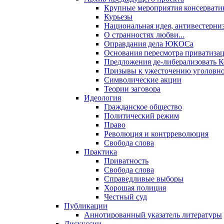
Крупные мероприятия консервати
Курьезы
Национальная идея, антивестерни
О странностях любви...
Оправдания дела ЮКОСа
Основания пересмотра приватиза
Предложения де-либерализовать 
Призывы к ужесточению уголовног
Символические акции
Теории заговора
Идеология
Гражданское общество
Политический режим
Право
Революция и контрреволюция
Свобода слова
Практика
Приватность
Свобода слова
Справедливые выборы
Хорошая полиция
Честный суд
Публикации
Аннотированный указатель литературы
Дискуссии