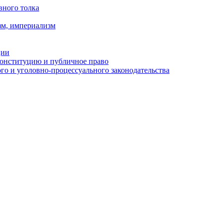
вного толка
зм, империализм
ции
Конституцию и публичное право
о и уголовно-процессуального законодательства