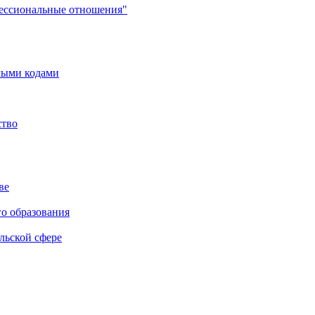
фессиональные отношения"
мыми кодами
ство
ве
го образования
льской сфере