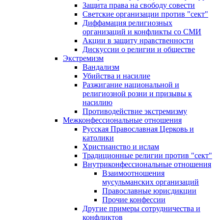
Защита права на свободу совести
Светские организации против "сект"
Диффамация религиозных
организаций и конфликты со СМИ
Акции в защиту нравственности
Дискуссии о религии и обществе
Экстремизм
Вандализм
Убийства и насилие
Разжигание национальной и
религиозной розни и призывы к
насилию
Противодействие экстремизму
Межконфессиональные отношения
Русская Православная Церковь и
католики
Христианство и ислам
Традиционные религии против "сект"
Внутриконфессиональные отношения
Взаимоотношения
мусульманских организаций
Православные юрисдикции
Прочие конфессии
Другие примеры сотрудничества и
конфликтов