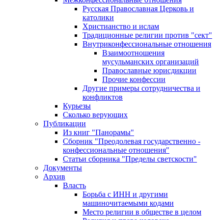
Русская Православная Церковь и
католики
Христианство и ислам
Традиционные религии против "сект"
Внутриконфессиональные отношения
Взаимоотношения
мусульманских организаций
Православные юрисдикции
Прочие конфессии
Другие примеры сотрудничества и
конфликтов
Курьезы
Сколько верующих
Публикации
Из книг "Панорамы"
Сборник "Преодолевая государственно -
конфессиональные отношения"
Статьи сборника "Пределы светскости"
Документы
Архив
Власть
Борьба с ИНН и другими
машиночитаемыми кодами
Место религии в обществе в целом