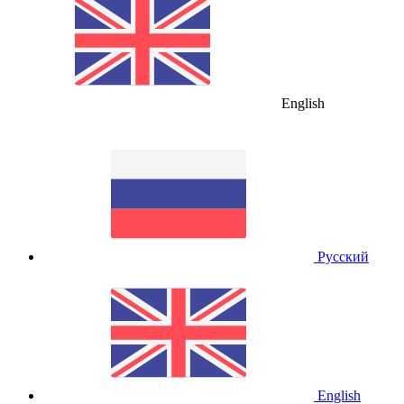
English
Русский
English