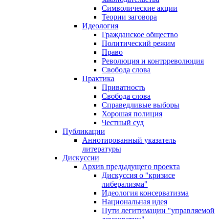
Символические акции
Теории заговора
Идеология
Гражданское общество
Политический режим
Право
Революция и контрреволюция
Свобода слова
Практика
Приватность
Свобода слова
Справедливые выборы
Хорошая полиция
Честный суд
Публикации
Аннотированный указатель
литературы
Дискуссии
Архив предыдущего проекта
Дискуссия о "кризисе
либерализма"
Идеология консерватизма
Национальная идея
Пути легитимации "управляемой