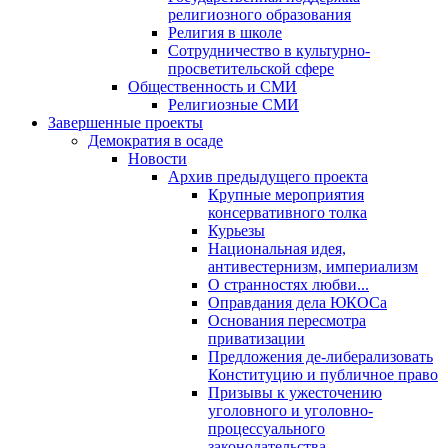
религиозного образования
Религия в школе
Сотрудничество в культурно-
просветительской сфере
Общественность и СМИ
Религиозные СМИ
Завершенные проекты
Демократия в осаде
Новости
Архив предыдущего проекта
Крупные мероприятия
консервативного толка
Курьезы
Национальная идея,
антивестернизм, империализм
О странностях любви...
Оправдания дела ЮКОСа
Основания пересмотра
приватизации
Предложения де-либерализовать
Конституцию и публичное право
Призывы к ужесточению
уголовного и уголовно-
процессуального
законодательства