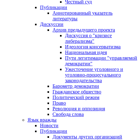
Честный суд
Публикации
Аннотированный указатель
литературы
Дискуссии
Архив предыдущего проекта
Дискуссия о "кризисе
либерализма"
Идеология консерватизма
Национальная идея
Пути легитимации "управляемой
демократии"
Ужесточение уголовного и
уголовно-процесуального
законодательства
Барометр демократии
Гражданское общество
Политический режим
Право
Революция и оппозиция
Свобода слова
Язык вражды
Новости
Публикации
Документы других организаций