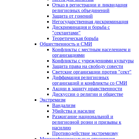
Отказ в регистрации и ликвидация
религиозных объединений
Защита от гонений
Негосударственная дискриминация
Дискриминация и борьба с
"сектантами"
Теоретическая борьба
Общественность и СМИ
Конфликты с местным населением и
организациями
Конфликты с учреждениями культуры
Защита права на свободу совести
Светские организации против "сект"
Диффамация религиозных
организаций и конфликты со СМИ
Акции в защиту нравственности
Дискуссии о религии и обществе
Экстремизм
Вандализм
Убийства и насилие
Разжигание национальной и
религиозной розни и призывы к
насилию
Противодействие экстремизму
Межконфессиональные отношения