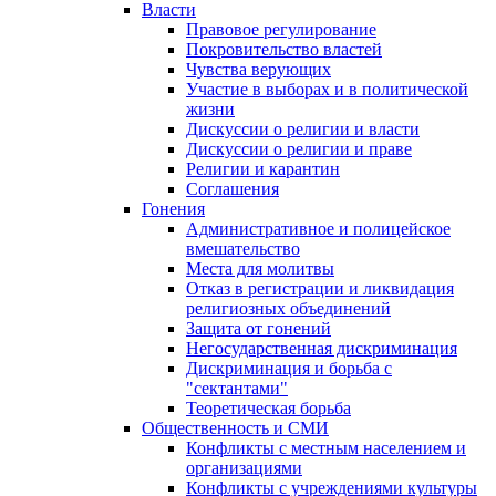
Власти
Правовое регулирование
Покровительство властей
Чувства верующих
Участие в выборах и в политической
жизни
Дискуссии о религии и власти
Дискуссии о религии и праве
Религии и карантин
Соглашения
Гонения
Административное и полицейское
вмешательство
Места для молитвы
Отказ в регистрации и ликвидация
религиозных объединений
Защита от гонений
Негосударственная дискриминация
Дискриминация и борьба с
"сектантами"
Теоретическая борьба
Общественность и СМИ
Конфликты с местным населением и
организациями
Конфликты с учреждениями культуры