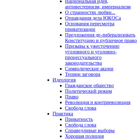
Национальная идея,
антивестернизм, империализм
О странностях любви...
Оправдания дела ЮКОСа
Основания пересмотра
приватизации
Предложения де-либерализовать
Конституцию и публичное право
Призывы к ужесточению
уголовного и уголовно-
процессуального
законодательства
Символические акции
Теории заговора
Идеология
Гражданское общество
Политический режим
Право
Революция и контрреволюция
Свобода слова
Практика
Приватность
Свобода слова
Справедливые выборы
Хорошая полиция