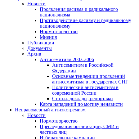
Новости
Проявления расизма и радикального
национализма
Противодействие расизму и радикальному
национализму
Нормотворчество
Мнения
Публикации
Документы
Архив
Антисемитизм 2003-2006
Антисемитизм в Российской
Федерации
Основные тенденции проявлений
антисемитизма в государствах СНГ
Политический антисемитизм в
современной России
Статьи, доклады, репортажи
Карта нападений по мотиву ненависти
Неправомерный антиэкстремизм
Новости
Нормотворчество
Преследования организаций, СМИ и
частных лиц
Избирательные кампании