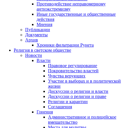
Противодействие неправомерному
антиэкстремизму
Иные государственные и общественные
действия
Мнения
Публикации
Документы
Архив
Хроники фильтрации Рунета
Религия в светском обществе
Новости
Власти
Правовое регулирование
Покровительство властей
Чувства верующих
Участие в выборах и в политической
жизни
Дискуссии о религии и власти
Дискуссии о религии и праве
Религии и карантин
Соглашения
Гонения
Административное и полицейское
вмешательство
Места для молитвы