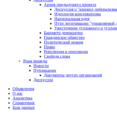
Архив предыдущего проекта
Дискуссия о "кризисе либерализм
Идеология консерватизма
Национальная идея
Пути легитимации "управляемой 
Ужесточение уголовного и уголов
Барометр демократии
Гражданское общество
Политический режим
Право
Революция и оппозиция
Свобода слова
Язык вражды
Новости
Публикации
Документы других организаций
Дискуссии
Объявления
О нас
Аналитика
Справочник
База данных