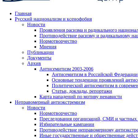
Главная
Русский национализм и ксенофобия
Новости
Проявления расизма и радикального национа
Противодействие расизму и радикальному на
Нормотворчество
Мнения
Публикации
Документы
Архив
Антисемитизм 2003-2006
Антисемитизм в Российской Федерации
Основные тенденции проявлений антис
Политический антисемитизм в совреме
Статьи, доклады, репортажи
Карта нападений по мотиву ненависти
Неправомерный антиэкстремизм
Новости
Нормотворчество
Преследования организаций, СМИ и частных
Избирательные кампании
Противодействие неправомерному антиэкстр
Иные государственные и общественные дейст