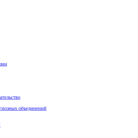
изни
ательство
игиозных объединений
"