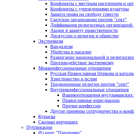
Конфликты с местным населением и ор
Конфликты с учреждениями культуры
Защита права на свободу совести
Светские организации против "сект"
Диффамация религиозных организаций
Акции в защиту нравственности
Дискуссии о религии и обществе
Экстремизм
Вандализм
Убийства и насилие
Разжигание национальной и религиозно
Противодействие экстремизму
Межконфессиональные отношения
Русская Православная Церковь и католи
Христианство и ислам
Традиционные религии против "сект"
Внутриконфессиональные отношения
Взаимоотношения мусульманских 
Православные юрисдикции
Прочие конфессии
Другие примеры сотрудничества и конф
Курьезы
Сколько верующих
Публикации
Из книг "Панорамы"