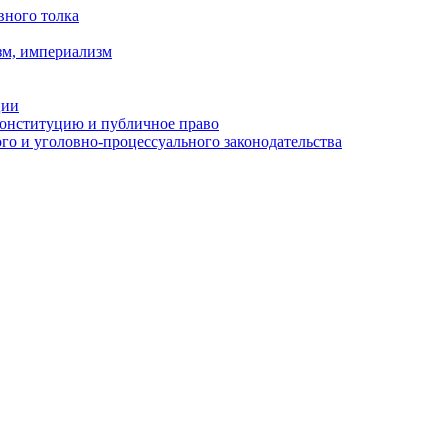
вного толка
зм, империализм
ции
Конституцию и публичное право
о и уголовно-процессуального законодательства