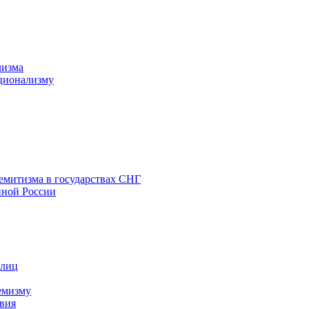
лизма
ционализму
емитизма в государствах СНГ
нной России
 лиц
емизму
вия