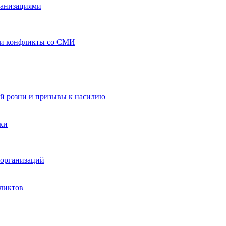
ганизациями
 и конфликты со СМИ
й розни и призывы к насилию
ки
организаций
ликтов