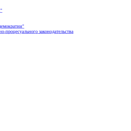
а"
демократии"
но-процесуального законодательства