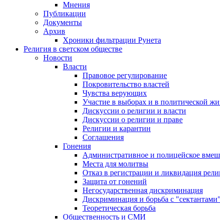
Мнения
Публикации
Документы
Архив
Хроники фильтрации Рунета
Религия в светском обществе
Новости
Власти
Правовое регулирование
Покровительство властей
Чувства верующих
Участие в выборах и в политической ж
Дискуссии о религии и власти
Дискуссии о религии и праве
Религии и карантин
Соглашения
Гонения
Административное и полицейское вмеш
Места для молитвы
Отказ в регистрации и ликвидация рел
Защита от гонений
Негосударственная дискриминация
Дискриминация и борьба с "сектантами
Теоретическая борьба
Общественность и СМИ