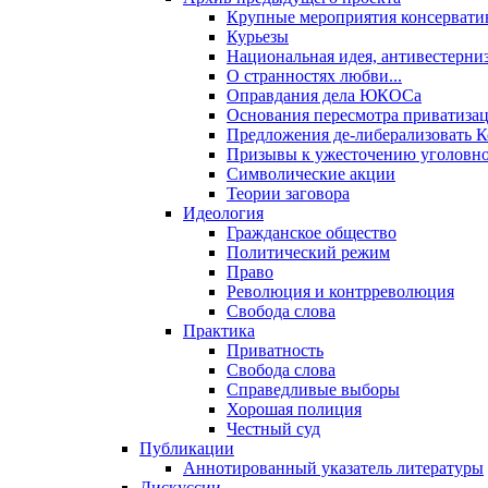
Крупные мероприятия консервати
Курьезы
Национальная идея, антивестерни
О странностях любви...
Оправдания дела ЮКОСа
Основания пересмотра приватиза
Предложения де-либерализовать 
Призывы к ужесточению уголовног
Символические акции
Теории заговора
Идеология
Гражданское общество
Политический режим
Право
Революция и контрреволюция
Свобода слова
Практика
Приватность
Свобода слова
Справедливые выборы
Хорошая полиция
Честный суд
Публикации
Аннотированный указатель литературы
Дискуссии