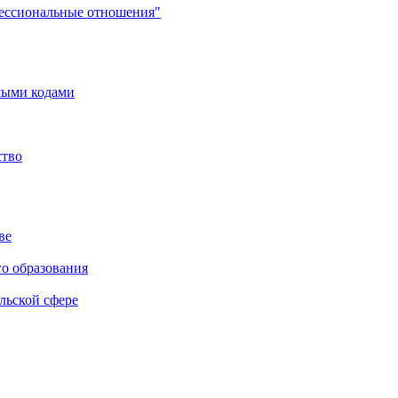
фессиональные отношения"
мыми кодами
ство
ве
го образования
льской сфере