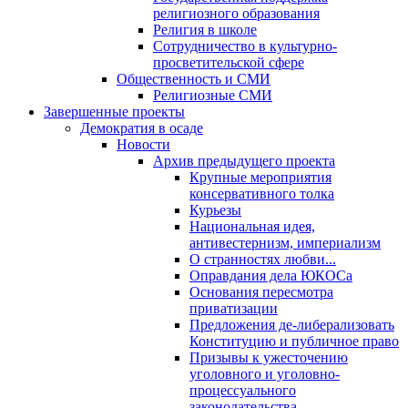
религиозного образования
Религия в школе
Сотрудничество в культурно-
просветительской сфере
Общественность и СМИ
Религиозные СМИ
Завершенные проекты
Демократия в осаде
Новости
Архив предыдущего проекта
Крупные мероприятия
консервативного толка
Курьезы
Национальная идея,
антивестернизм, империализм
О странностях любви...
Оправдания дела ЮКОСа
Основания пересмотра
приватизации
Предложения де-либерализовать
Конституцию и публичное право
Призывы к ужесточению
уголовного и уголовно-
процессуального
законодательства