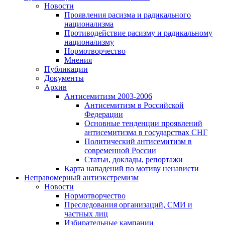
Новости
Проявления расизма и радикального
национализма
Противодействие расизму и радикальному
национализму
Нормотворчество
Мнения
Публикации
Документы
Архив
Антисемитизм 2003-2006
Антисемитизм в Российской
Федерации
Основные тенденции проявлений
антисемитизма в государствах СНГ
Политический антисемитизм в
современной России
Статьи, доклады, репортажи
Карта нападений по мотиву ненависти
Неправомерный антиэкстремизм
Новости
Нормотворчество
Преследования организаций, СМИ и
частных лиц
Избирательные кампании