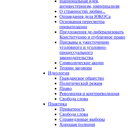
Национальная идея,
антивестернизм, империализм
О странностях любви...
Оправдания дела ЮКОСа
Основания пересмотра
приватизации
Предложения де-либерализовать
Конституцию и публичное право
Призывы к ужесточению
уголовного и уголовно-
процессуального
законодательства
Символические акции
Теории заговора
Идеология
Гражданское общество
Политический режим
Право
Революция и контрреволюция
Свобода слова
Практика
Приватность
Свобода слова
Справедливые выборы
Хорошая полиция