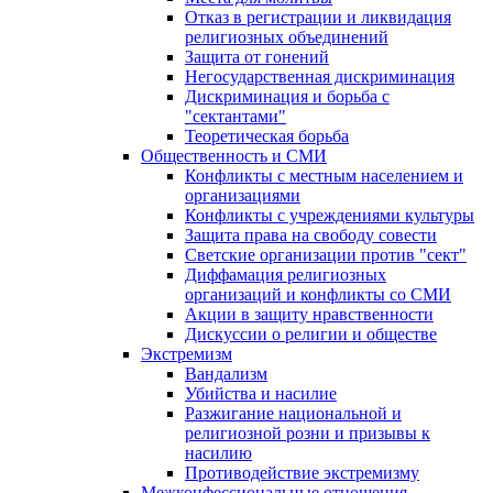
Отказ в регистрации и ликвидация
религиозных объединений
Защита от гонений
Негосударственная дискриминация
Дискриминация и борьба с
"сектантами"
Теоретическая борьба
Общественность и СМИ
Конфликты с местным населением и
организациями
Конфликты с учреждениями культуры
Защита права на свободу совести
Светские организации против "сект"
Диффамация религиозных
организаций и конфликты со СМИ
Акции в защиту нравственности
Дискуссии о религии и обществе
Экстремизм
Вандализм
Убийства и насилие
Разжигание национальной и
религиозной розни и призывы к
насилию
Противодействие экстремизму
Межконфессиональные отношения