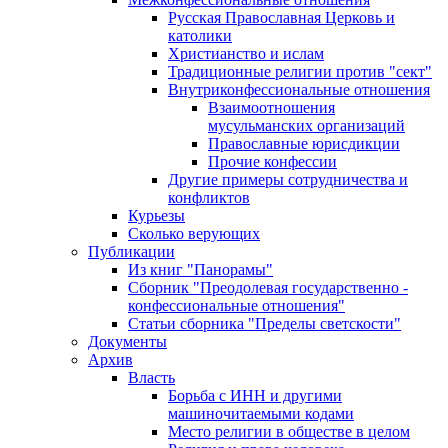
Русская Православная Церковь и
католики
Христианство и ислам
Традиционные религии против "сект"
Внутриконфессиональные отношения
Взаимоотношения
мусульманских организаций
Православные юрисдикции
Прочие конфессии
Другие примеры сотрудничества и
конфликтов
Курьезы
Сколько верующих
Публикации
Из книг "Панорамы"
Сборник "Преодолевая государственно -
конфессиональные отношения"
Статьи сборника "Пределы светскости"
Документы
Архив
Власть
Борьба с ИНН и другими
машиночитаемыми кодами
Место религии в обществе в целом