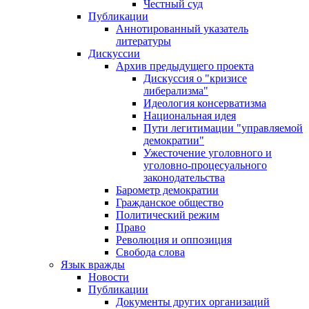
Честный суд
Публикации
Аннотированный указатель
литературы
Дискуссии
Архив предыдущего проекта
Дискуссия о "кризисе
либерализма"
Идеология консерватизма
Национальная идея
Пути легитимации "управляемой
демократии"
Ужесточение уголовного и
уголовно-процесуального
законодательства
Барометр демократии
Гражданское общество
Политический режим
Право
Революция и оппозиция
Свобода слова
Язык вражды
Новости
Публикации
Документы других организаций