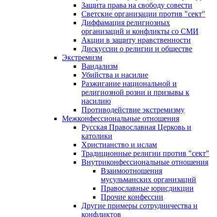
Защита права на свободу совести
Светские организации против "сект"
Диффамация религиозных
организаций и конфликты со СМИ
Акции в защиту нравственности
Дискуссии о религии и обществе
Экстремизм
Вандализм
Убийства и насилие
Разжигание национальной и
религиозной розни и призывы к
насилию
Противодействие экстремизму
Межконфессиональные отношения
Русская Православная Церковь и
католики
Христианство и ислам
Традиционные религии против "сект"
Внутриконфессиональные отношения
Взаимоотношения
мусульманских организаций
Православные юрисдикции
Прочие конфессии
Другие примеры сотрудничества и
конфликтов