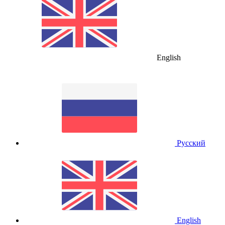
English
Русский
English