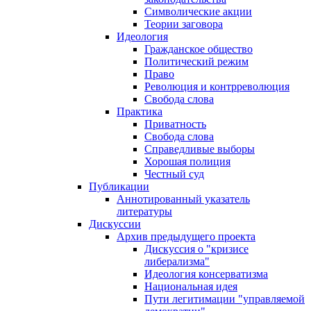
Символические акции
Теории заговора
Идеология
Гражданское общество
Политический режим
Право
Революция и контрреволюция
Свобода слова
Практика
Приватность
Свобода слова
Справедливые выборы
Хорошая полиция
Честный суд
Публикации
Аннотированный указатель
литературы
Дискуссии
Архив предыдущего проекта
Дискуссия о "кризисе
либерализма"
Идеология консерватизма
Национальная идея
Пути легитимации "управляемой