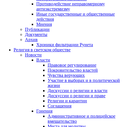
Противодействие неправомерному
антиэкстремизму
Иные государственные и общественные
действия
Мнения
Публикации
Документы
Архив
Хроники фильтрации Рунета
Религия в светском обществе
Новости
Власти
Правовое регулирование
Покровительство властей
Чувства верующих
Участие в выборах и в политической
жизни
Дискуссии о религии и власти
Дискуссии о религии и праве
Религии и карантин
Соглашения
Гонения
Административное и полицейское
вмешательство
Места для молитвы