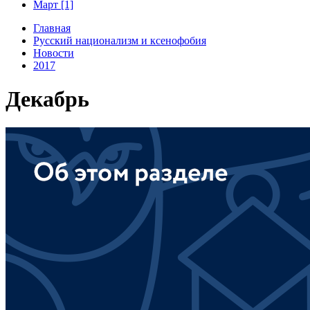
Март [1]
Главная
Русский национализм и ксенофобия
Новости
2017
Декабрь