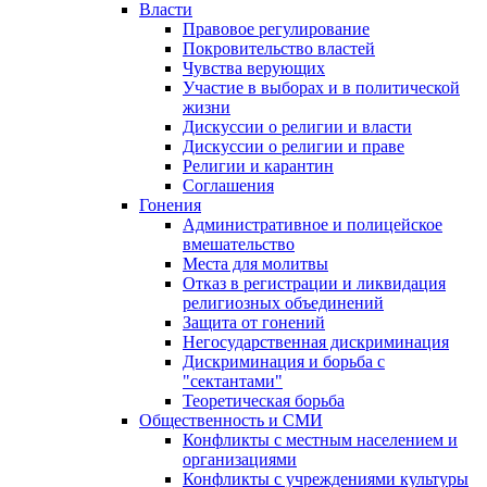
Власти
Правовое регулирование
Покровительство властей
Чувства верующих
Участие в выборах и в политической
жизни
Дискуссии о религии и власти
Дискуссии о религии и праве
Религии и карантин
Соглашения
Гонения
Административное и полицейское
вмешательство
Места для молитвы
Отказ в регистрации и ликвидация
религиозных объединений
Защита от гонений
Негосударственная дискриминация
Дискриминация и борьба с
"сектантами"
Теоретическая борьба
Общественность и СМИ
Конфликты с местным населением и
организациями
Конфликты с учреждениями культуры