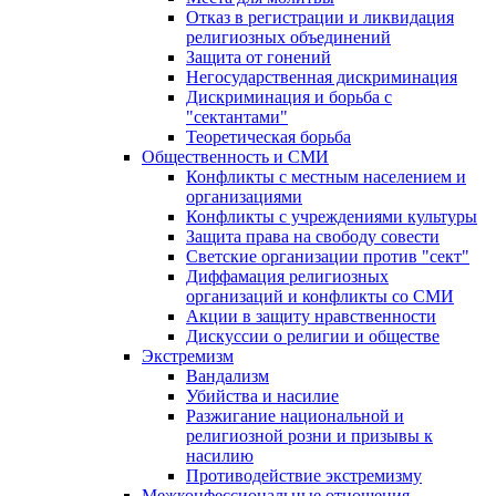
Отказ в регистрации и ликвидация
религиозных объединений
Защита от гонений
Негосударственная дискриминация
Дискриминация и борьба с
"сектантами"
Теоретическая борьба
Общественность и СМИ
Конфликты с местным населением и
организациями
Конфликты с учреждениями культуры
Защита права на свободу совести
Светские организации против "сект"
Диффамация религиозных
организаций и конфликты со СМИ
Акции в защиту нравственности
Дискуссии о религии и обществе
Экстремизм
Вандализм
Убийства и насилие
Разжигание национальной и
религиозной розни и призывы к
насилию
Противодействие экстремизму
Межконфессиональные отношения