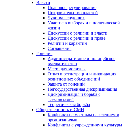
Власти
Правовое регулирование
Покровительство властей
Чувства верующих
Участие в выборах и в политической
жизни
Дискуссии о религии и власти
Дискуссии о религии и праве
Религии и карантин
Соглашения
Гонения
Административное и полицейское
вмешательство
Места для молитвы
Отказ в регистрации и ликвидация
религиозных объединений
Защита от гонений
Негосударственная дискриминация
Дискриминация и борьба с
"сектантами"
Теоретическая борьба
Общественность и СМИ
Конфликты с местным населением и
организациями
Конфликты с учреждениями культуры