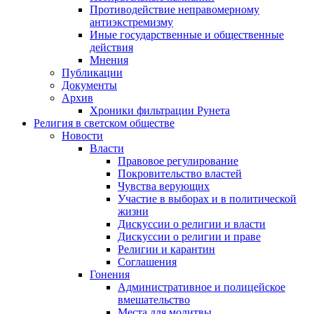
Противодействие неправомерному
антиэкстремизму
Иные государственные и общественные
действия
Мнения
Публикации
Документы
Архив
Хроники фильтрации Рунета
Религия в светском обществе
Новости
Власти
Правовое регулирование
Покровительство властей
Чувства верующих
Участие в выборах и в политической
жизни
Дискуссии о религии и власти
Дискуссии о религии и праве
Религии и карантин
Соглашения
Гонения
Административное и полицейское
вмешательство
Места для молитвы