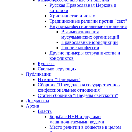
Русская Православная Церковь и
католики
Христианство и ислам
Традиционные религии против "сект"
Внутриконфессиональные отношения
Взаимоотношения
мусульманских организаций
Православные юрисдикции
Прочие конфессии
Другие примеры сотрудничества и
конфликтов
Курьезы
Сколько верующих
Публикации
Из книг "Панорамы"
Сборник "Преодолевая государственно -
конфессиональные отношения"
Статьи сборника "Пределы светскости"
Документы
Архив
Власть
Борьба с ИНН и другими
машиночитаемыми кодами
Место религии в обществе в целом