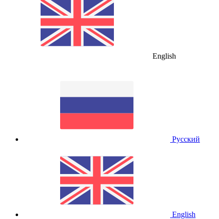
English
Русский
English