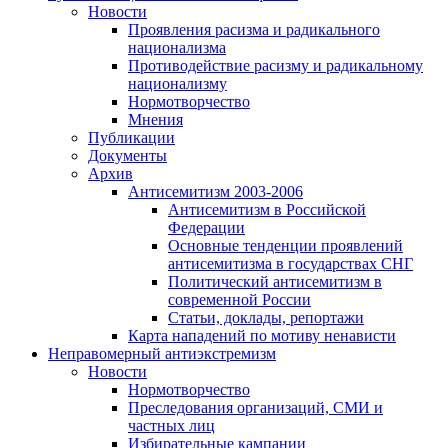
Новости
Проявления расизма и радикального
национализма
Противодействие расизму и радикальному
национализму
Нормотворчество
Мнения
Публикации
Документы
Архив
Антисемитизм 2003-2006
Антисемитизм в Российской
Федерации
Основные тенденции проявлений
антисемитизма в государствах СНГ
Политический антисемитизм в
современной России
Статьи, доклады, репортажи
Карта нападений по мотиву ненависти
Неправомерный антиэкстремизм
Новости
Нормотворчество
Преследования организаций, СМИ и
частных лиц
Избирательные кампании