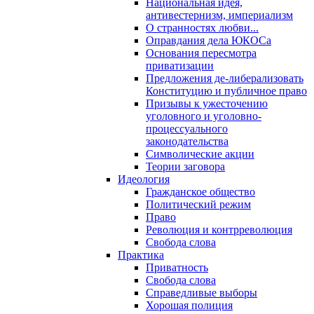
Национальная идея,
антивестернизм, империализм
О странностях любви...
Оправдания дела ЮКОСа
Основания пересмотра
приватизации
Предложения де-либерализовать
Конституцию и публичное право
Призывы к ужесточению
уголовного и уголовно-
процессуального
законодательства
Символические акции
Теории заговора
Идеология
Гражданское общество
Политический режим
Право
Революция и контрреволюция
Свобода слова
Практика
Приватность
Свобода слова
Справедливые выборы
Хорошая полиция