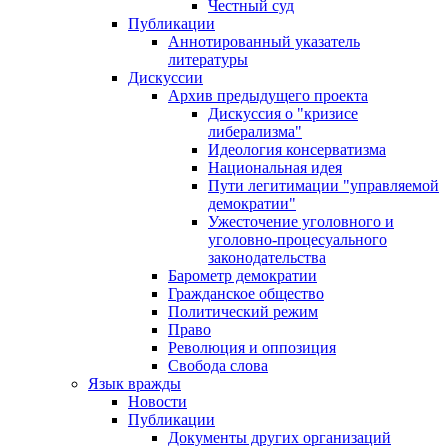
Честный суд
Публикации
Аннотированный указатель
литературы
Дискуссии
Архив предыдущего проекта
Дискуссия о "кризисе
либерализма"
Идеология консерватизма
Национальная идея
Пути легитимации "управляемой
демократии"
Ужесточение уголовного и
уголовно-процесуального
законодательства
Барометр демократии
Гражданское общество
Политический режим
Право
Революция и оппозиция
Свобода слова
Язык вражды
Новости
Публикации
Документы других организаций