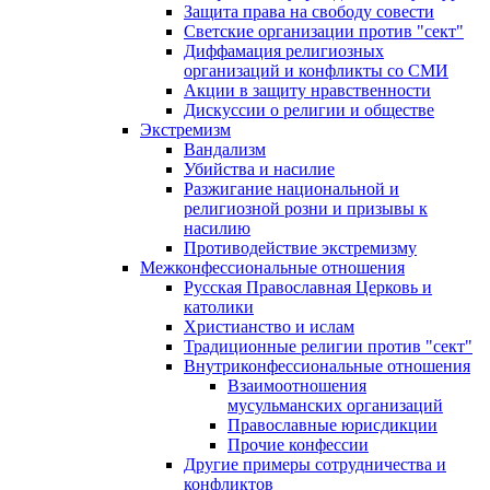
Защита права на свободу совести
Светские организации против "сект"
Диффамация религиозных
организаций и конфликты со СМИ
Акции в защиту нравственности
Дискуссии о религии и обществе
Экстремизм
Вандализм
Убийства и насилие
Разжигание национальной и
религиозной розни и призывы к
насилию
Противодействие экстремизму
Межконфессиональные отношения
Русская Православная Церковь и
католики
Христианство и ислам
Традиционные религии против "сект"
Внутриконфессиональные отношения
Взаимоотношения
мусульманских организаций
Православные юрисдикции
Прочие конфессии
Другие примеры сотрудничества и
конфликтов