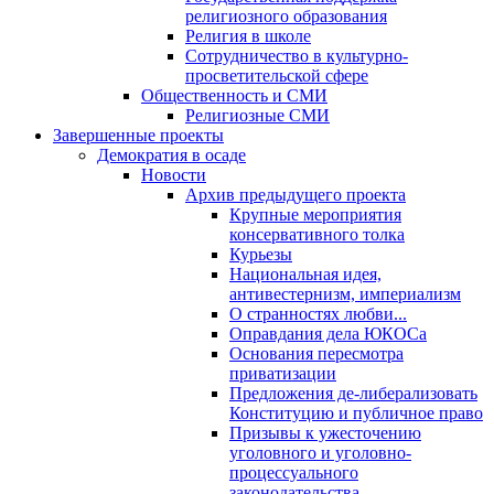
религиозного образования
Религия в школе
Сотрудничество в культурно-
просветительской сфере
Общественность и СМИ
Религиозные СМИ
Завершенные проекты
Демократия в осаде
Новости
Архив предыдущего проекта
Крупные мероприятия
консервативного толка
Курьезы
Национальная идея,
антивестернизм, империализм
О странностях любви...
Оправдания дела ЮКОСа
Основания пересмотра
приватизации
Предложения де-либерализовать
Конституцию и публичное право
Призывы к ужесточению
уголовного и уголовно-
процессуального
законодательства