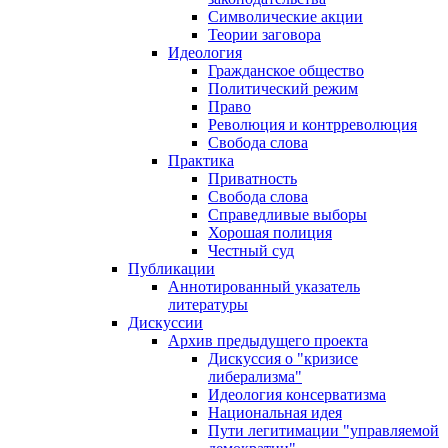
Символические акции
Теории заговора
Идеология
Гражданское общество
Политический режим
Право
Революция и контрреволюция
Свобода слова
Практика
Приватность
Свобода слова
Справедливые выборы
Хорошая полиция
Честный суд
Публикации
Аннотированный указатель
литературы
Дискуссии
Архив предыдущего проекта
Дискуссия о "кризисе
либерализма"
Идеология консерватизма
Национальная идея
Пути легитимации "управляемой