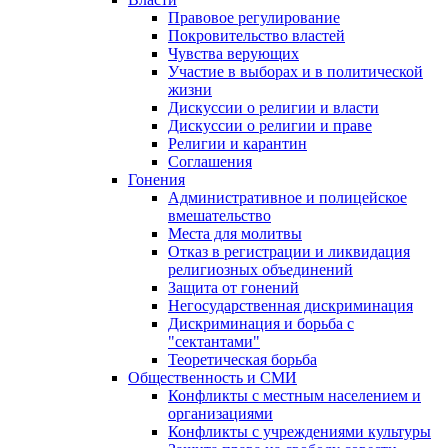
Правовое регулирование
Покровительство властей
Чувства верующих
Участие в выборах и в политической
жизни
Дискуссии о религии и власти
Дискуссии о религии и праве
Религии и карантин
Соглашения
Гонения
Административное и полицейское
вмешательство
Места для молитвы
Отказ в регистрации и ликвидация
религиозных объединений
Защита от гонений
Негосударственная дискриминация
Дискриминация и борьба с
"сектантами"
Теоретическая борьба
Общественность и СМИ
Конфликты с местным населением и
организациями
Конфликты с учреждениями культуры