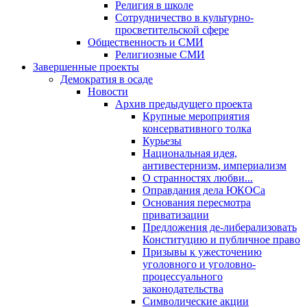
Религия в школе
Сотрудничество в культурно-
просветительской сфере
Общественность и СМИ
Религиозные СМИ
Завершенные проекты
Демократия в осаде
Новости
Архив предыдущего проекта
Крупные мероприятия
консервативного толка
Курьезы
Национальная идея,
антивестернизм, империализм
О странностях любви...
Оправдания дела ЮКОСа
Основания пересмотра
приватизации
Предложения де-либерализовать
Конституцию и публичное право
Призывы к ужесточению
уголовного и уголовно-
процессуального
законодательства
Символические акции