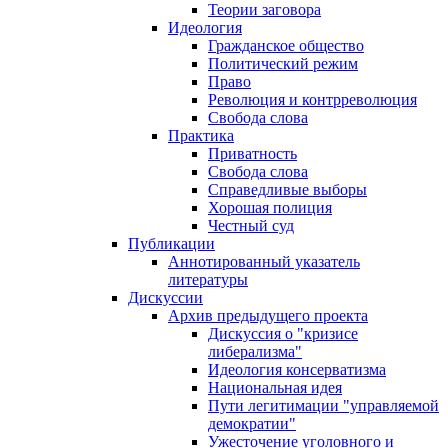
Теории заговора
Идеология
Гражданское общество
Политический режим
Право
Революция и контрреволюция
Свобода слова
Практика
Приватность
Свобода слова
Справедливые выборы
Хорошая полиция
Честный суд
Публикации
Аннотированный указатель
литературы
Дискуссии
Архив предыдущего проекта
Дискуссия о "кризисе
либерализма"
Идеология консерватизма
Национальная идея
Пути легитимации "управляемой
демократии"
Ужесточение уголовного и