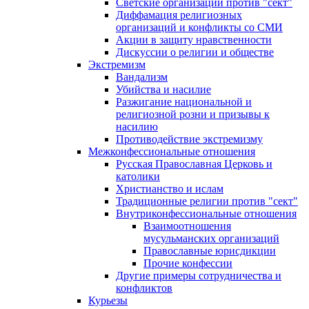
Светские организации против "сект"
Диффамация религиозных
организаций и конфликты со СМИ
Акции в защиту нравственности
Дискуссии о религии и обществе
Экстремизм
Вандализм
Убийства и насилие
Разжигание национальной и
религиозной розни и призывы к
насилию
Противодействие экстремизму
Межконфессиональные отношения
Русская Православная Церковь и
католики
Христианство и ислам
Традиционные религии против "сект"
Внутриконфессиональные отношения
Взаимоотношения
мусульманских организаций
Православные юрисдикции
Прочие конфессии
Другие примеры сотрудничества и
конфликтов
Курьезы