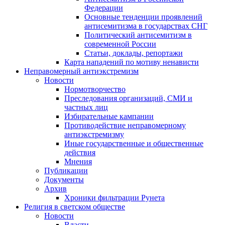
Федерации
Основные тенденции проявлений
антисемитизма в государствах СНГ
Политический антисемитизм в
современной России
Статьи, доклады, репортажи
Карта нападений по мотиву ненависти
Неправомерный антиэкстремизм
Новости
Нормотворчество
Преследования организаций, СМИ и
частных лиц
Избирательные кампании
Противодействие неправомерному
антиэкстремизму
Иные государственные и общественные
действия
Мнения
Публикации
Документы
Архив
Хроники фильтрации Рунета
Религия в светском обществе
Новости
Власти