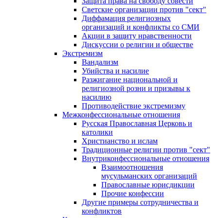
Защита права на свободу совести
Светские организации против "сект"
Диффамация религиозных
организаций и конфликты со СМИ
Акции в защиту нравственности
Дискуссии о религии и обществе
Экстремизм
Вандализм
Убийства и насилие
Разжигание национальной и
религиозной розни и призывы к
насилию
Противодействие экстремизму
Межконфессиональные отношения
Русская Православная Церковь и
католики
Христианство и ислам
Традиционные религии против "сект"
Внутриконфессиональные отношения
Взаимоотношения
мусульманских организаций
Православные юрисдикции
Прочие конфессии
Другие примеры сотрудничества и
конфликтов