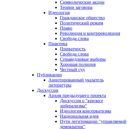
Символические акции
Теории заговора
Идеология
Гражданское общество
Политический режим
Право
Революция и контрреволюция
Свобода слова
Практика
Приватность
Свобода слова
Справедливые выборы
Хорошая полиция
Честный суд
Публикации
Аннотированный указатель
литературы
Дискуссии
Архив предыдущего проекта
Дискуссия о "кризисе
либерализма"
Идеология консерватизма
Национальная идея
Пути легитимации "управляемой
демократии"