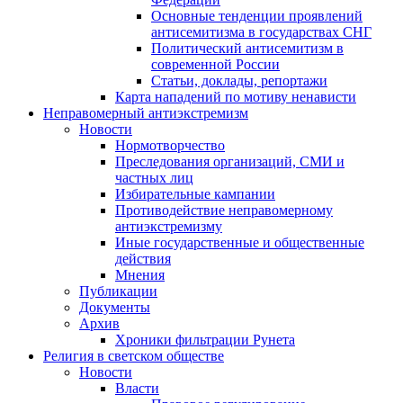
Основные тенденции проявлений
антисемитизма в государствах СНГ
Политический антисемитизм в
современной России
Статьи, доклады, репортажи
Карта нападений по мотиву ненависти
Неправомерный антиэкстремизм
Новости
Нормотворчество
Преследования организаций, СМИ и
частных лиц
Избирательные кампании
Противодействие неправомерному
антиэкстремизму
Иные государственные и общественные
действия
Мнения
Публикации
Документы
Архив
Хроники фильтрации Рунета
Религия в светском обществе
Новости
Власти