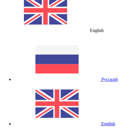
English
Русский
English