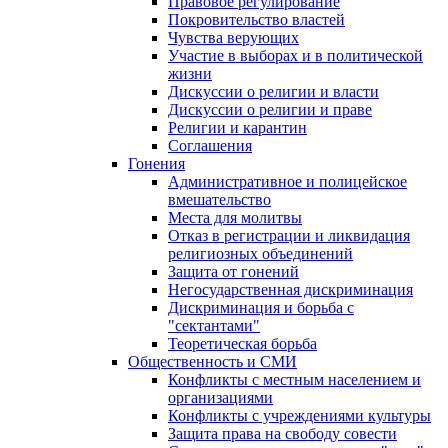
Правовое регулирование
Покровительство властей
Чувства верующих
Участие в выборах и в политической
жизни
Дискуссии о религии и власти
Дискуссии о религии и праве
Религии и карантин
Соглашения
Гонения
Административное и полицейское
вмешательство
Места для молитвы
Отказ в регистрации и ликвидация
религиозных объединений
Защита от гонений
Негосударственная дискриминация
Дискриминация и борьба с
"сектантами"
Теоретическая борьба
Общественность и СМИ
Конфликты с местным населением и
организациями
Конфликты с учреждениями культуры
Защита права на свободу совести