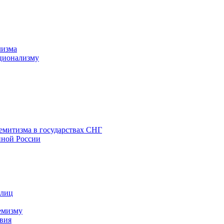
лизма
ционализму
емитизма в государствах СНГ
нной России
 лиц
емизму
вия