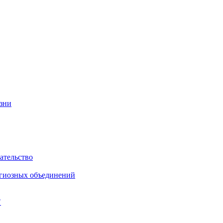
изни
ательство
игиозных объединений
"