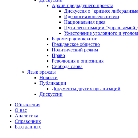
Архив предыдущего проекта
Дискуссия о "кризисе либерализм
Идеология консерватизма
Национальная идея
Пути легитимации "управляемой 
Ужесточение уголовного и уголов
Барометр демократии
Гражданское общество
Политический режим
Право
Революция и оппозиция
Свобода слова
Язык вражды
Новости
Публикации
Документы других организаций
Дискуссии
Объявления
О нас
Аналитика
Справочник
База данных