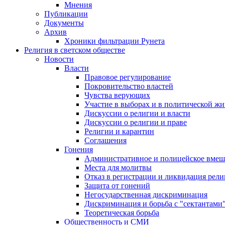
Мнения
Публикации
Документы
Архив
Хроники фильтрации Рунета
Религия в светском обществе
Новости
Власти
Правовое регулирование
Покровительство властей
Чувства верующих
Участие в выборах и в политической ж
Дискуссии о религии и власти
Дискуссии о религии и праве
Религии и карантин
Соглашения
Гонения
Административное и полицейское вмеш
Места для молитвы
Отказ в регистрации и ликвидация рел
Защита от гонений
Негосударственная дискриминация
Дискриминация и борьба с "сектантами
Теоретическая борьба
Общественность и СМИ