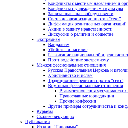
Конфликты с местным населением и ор
Конфликты с учреждениями культуры
Защита права на свободу совести
Светские организации против "сект"
Диффамация религиозных организаций
Акции в защиту нравственности
Дискуссии о религии и обществе
Экстремизм
Вандализм
Убийства и насилие
Разжигание национальной и религиозно
Противодействие экстремизму
Межконфессиональные отношения
Русская Православная Церковь и католи
Христианство и ислам
Традиционные религии против "сект"
Внутриконфессиональные отношения
Взаимоотношения мусульманских 
Православные юрисдикции
Прочие конфессии
Другие примеры сотрудничества и конф
Курьезы
Сколько верующих
Публикации
Из книг "Панорамы"