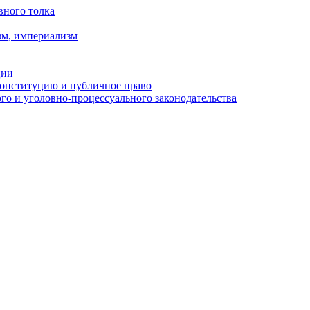
вного толка
зм, империализм
ции
Конституцию и публичное право
о и уголовно-процессуального законодательства