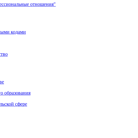
фессиональные отношения"
мыми кодами
ство
ве
го образования
льской сфере