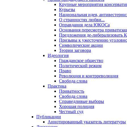
Крупные мероприятия консервати
Курьезы
Национальная идея, антивестерни
О странностях любви...
Оправдания дела ЮКОСа
Основания пересмотра приватиза
Предложения де-либерализовать 
Призывы к ужесточению уголовног
Символические акции
Теории заговора
Идеология
Гражданское общество
Политический режим
Право
Революция и контрреволюция
Свобода слова
Практика
Приватность
Свобода слова
Справедливые выборы
Хорошая полиция
Честный суд
Публикации
Аннотированный указатель литературы
Дискуссии