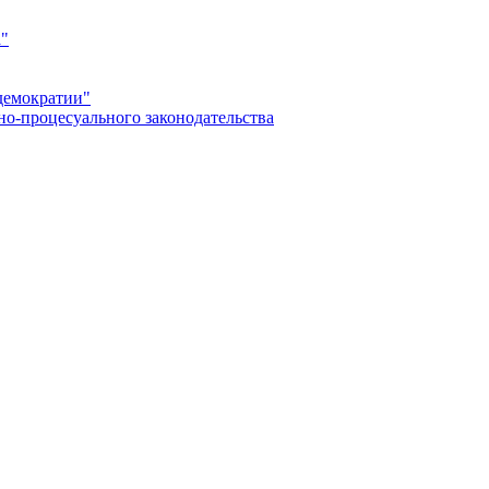
а"
демократии"
но-процесуального законодательства