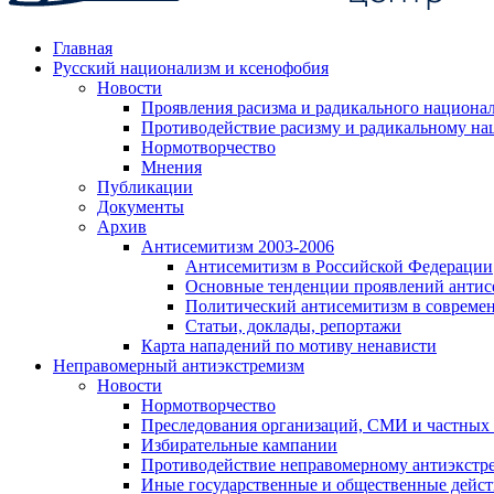
Главная
Русский национализм и ксенофобия
Новости
Проявления расизма и радикального национа
Противодействие расизму и радикальному на
Нормотворчество
Мнения
Публикации
Документы
Архив
Антисемитизм 2003-2006
Антисемитизм в Российской Федерации
Основные тенденции проявлений антис
Политический антисемитизм в совреме
Статьи, доклады, репортажи
Карта нападений по мотиву ненависти
Неправомерный антиэкстремизм
Новости
Нормотворчество
Преследования организаций, СМИ и частных
Избирательные кампании
Противодействие неправомерному антиэкстр
Иные государственные и общественные дейст