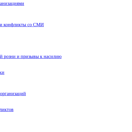
ганизациями
 и конфликты со СМИ
й розни и призывы к насилию
ки
организаций
ликтов