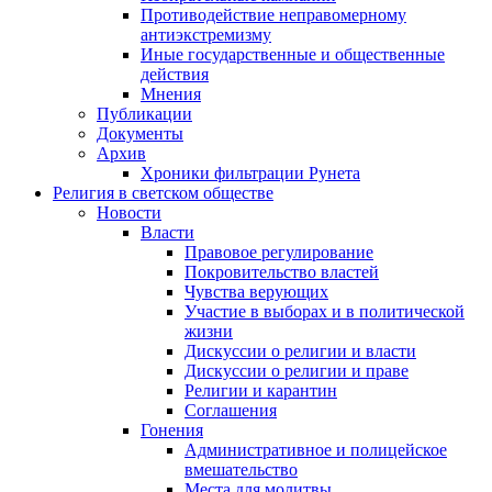
Противодействие неправомерному
антиэкстремизму
Иные государственные и общественные
действия
Мнения
Публикации
Документы
Архив
Хроники фильтрации Рунета
Религия в светском обществе
Новости
Власти
Правовое регулирование
Покровительство властей
Чувства верующих
Участие в выборах и в политической
жизни
Дискуссии о религии и власти
Дискуссии о религии и праве
Религии и карантин
Соглашения
Гонения
Административное и полицейское
вмешательство
Места для молитвы