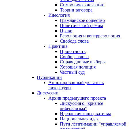
Символические акции
Теории заговора
Идеология
Гражданское общество
Политический режим
Право
Революция и контрреволюция
Свобода слова
Практика
Приватность
Свобода слова
Справедливые выборы
Хорошая полиция
Честный суд
Публикации
Аннотированный указатель
литературы
Дискуссии
Архив предыдущего проекта
Дискуссия о "кризисе
либерализма"
Идеология консерватизма
Национальная идея
Пути легитимации "управляемой