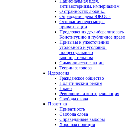
Национальная идея,
антивестернизм, империализм
О странностях любви...
Оправдания дела ЮКОСа
Основания пересмотра
приватизации
Предложения де-либерализовать
Конституцию и публичное право
Призывы к ужесточению
уголовного и уголовно-
процессуального
законодательства
Символические акции
Теории заговора
Идеология
Гражданское общество
Политический режим
Право
Революция и контрреволюция
Свобода слова
Практика
Приватность
Свобода слова
Справедливые выборы
Хорошая полиция