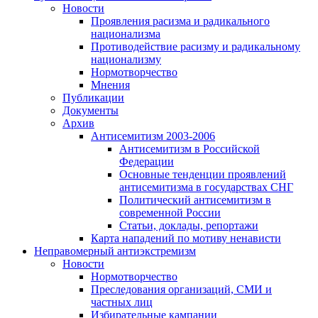
Новости
Проявления расизма и радикального
национализма
Противодействие расизму и радикальному
национализму
Нормотворчество
Мнения
Публикации
Документы
Архив
Антисемитизм 2003-2006
Антисемитизм в Российской
Федерации
Основные тенденции проявлений
антисемитизма в государствах СНГ
Политический антисемитизм в
современной России
Статьи, доклады, репортажи
Карта нападений по мотиву ненависти
Неправомерный антиэкстремизм
Новости
Нормотворчество
Преследования организаций, СМИ и
частных лиц
Избирательные кампании