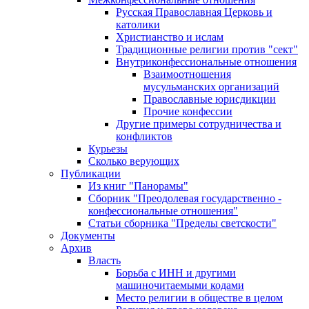
Русская Православная Церковь и
католики
Христианство и ислам
Традиционные религии против "сект"
Внутриконфессиональные отношения
Взаимоотношения
мусульманских организаций
Православные юрисдикции
Прочие конфессии
Другие примеры сотрудничества и
конфликтов
Курьезы
Сколько верующих
Публикации
Из книг "Панорамы"
Сборник "Преодолевая государственно -
конфессиональные отношения"
Статьи сборника "Пределы светскости"
Документы
Архив
Власть
Борьба с ИНН и другими
машиночитаемыми кодами
Место религии в обществе в целом