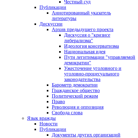
Честный суд
Публикации
Аннотированный указатель
литературы
Дискуссии
Архив предыдущего проекта
Дискуссия о "кризисе
либерализма"
Идеология консерватизма
Национальная идея
Пути легитимации "управляемой
демократии"
Ужесточение уголовного и
уголовно-процесуального
законодательства
Барометр демократии
Гражданское общество
Политический режим
Право
Революция и оппозиция
Свобода слова
Язык вражды
Новости
Публикации
Документы других организаций