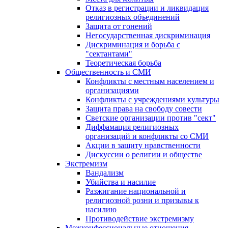
Отказ в регистрации и ликвидация
религиозных объединений
Защита от гонений
Негосударственная дискриминация
Дискриминация и борьба с
"сектантами"
Теоретическая борьба
Общественность и СМИ
Конфликты с местным населением и
организациями
Конфликты с учреждениями культуры
Защита права на свободу совести
Светские организации против "сект"
Диффамация религиозных
организаций и конфликты со СМИ
Акции в защиту нравственности
Дискуссии о религии и обществе
Экстремизм
Вандализм
Убийства и насилие
Разжигание национальной и
религиозной розни и призывы к
насилию
Противодействие экстремизму
Межконфессиональные отношения