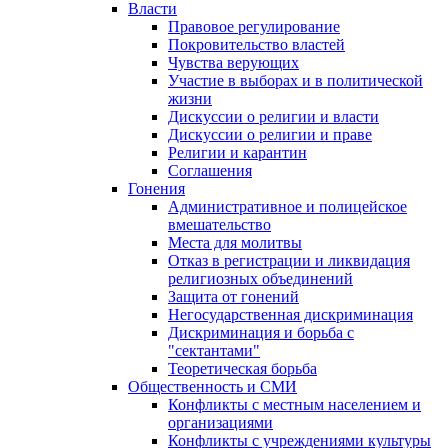
Власти
Правовое регулирование
Покровительство властей
Чувства верующих
Участие в выборах и в политической
жизни
Дискуссии о религии и власти
Дискуссии о религии и праве
Религии и карантин
Соглашения
Гонения
Административное и полицейское
вмешательство
Места для молитвы
Отказ в регистрации и ликвидация
религиозных объединений
Защита от гонений
Негосударственная дискриминация
Дискриминация и борьба с
"сектантами"
Теоретическая борьба
Общественность и СМИ
Конфликты с местным населением и
организациями
Конфликты с учреждениями культуры