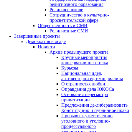
религиозного образования
Религия в школе
Сотрудничество в культурно-
просветительской сфере
Общественность и СМИ
Религиозные СМИ
Завершенные проекты
Демократия в осаде
Новости
Архив предыдущего проекта
Крупные мероприятия
консервативного толка
Курьезы
Национальная идея,
антивестернизм, империализм
О странностях любви...
Оправдания дела ЮКОСа
Основания пересмотра
приватизации
Предложения де-либерализовать
Конституцию и публичное право
Призывы к ужесточению
уголовного и уголовно-
процессуального
законодательства