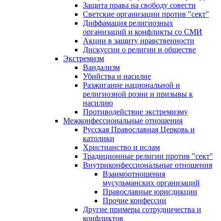
Защита права на свободу совести
Светские организации против "сект"
Диффамация религиозных
организаций и конфликты со СМИ
Акции в защиту нравственности
Дискуссии о религии и обществе
Экстремизм
Вандализм
Убийства и насилие
Разжигание национальной и
религиозной розни и призывы к
насилию
Противодействие экстремизму
Межконфессиональные отношения
Русская Православная Церковь и
католики
Христианство и ислам
Традиционные религии против "сект"
Внутриконфессиональные отношения
Взаимоотношения
мусульманских организаций
Православные юрисдикции
Прочие конфессии
Другие примеры сотрудничества и
конфликтов