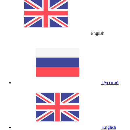
English
Русский
English