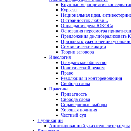
Крупные мероприятия консервати
Курьезы
Национальная идея, антивестерни
О странностях любви...
Оправдания дела ЮКОСа
Основания пересмотра приватиза
Предложения де-либерализовать 
Призывы к ужесточению уголовног
Символические акции
Теории заговора
Идеология
Гражданское общество
Политический режим
Право
Революция и контрреволюция
Свобода слова
Практика
Приватность
Свобода слова
Справедливые выборы
Хорошая полиция
Честный суд
Публикации
Аннотированный указатель литературы
Дискуссии