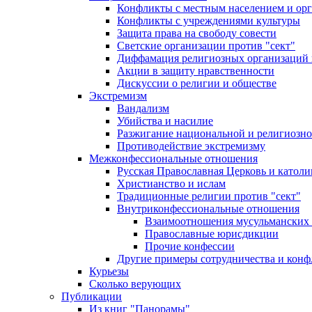
Конфликты с местным населением и ор
Конфликты с учреждениями культуры
Защита права на свободу совести
Светские организации против "сект"
Диффамация религиозных организаций
Акции в защиту нравственности
Дискуссии о религии и обществе
Экстремизм
Вандализм
Убийства и насилие
Разжигание национальной и религиозно
Противодействие экстремизму
Межконфессиональные отношения
Русская Православная Церковь и католи
Христианство и ислам
Традиционные религии против "сект"
Внутриконфессиональные отношения
Взаимоотношения мусульманских 
Православные юрисдикции
Прочие конфессии
Другие примеры сотрудничества и конф
Курьезы
Сколько верующих
Публикации
Из книг "Панорамы"