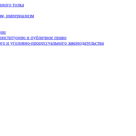
вного толка
зм, империализм
ции
Конституцию и публичное право
о и уголовно-процессуального законодательства