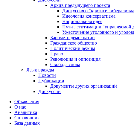
Архив предыдущего проекта
Дискуссия о "кризисе либерализм
Идеология консерватизма
Национальная идея
Пути легитимации "управляемой 
Ужесточение уголовного и уголов
Барометр демократии
Гражданское общество
Политический режим
Право
Революция и оппозиция
Свобода слова
Язык вражды
Новости
Публикации
Документы других организаций
Дискуссии
Объявления
О нас
Аналитика
Справочник
База данных