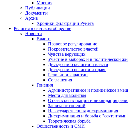
Мнения
Публикации
Документы
Архив
Хроники фильтрации Рунета
Религия в светском обществе
Новости
Власти
Правовое регулирование
Покровительство властей
Чувства верующих
Участие в выборах и в политической ж
Дискуссии о религии и власти
Дискуссии о религии и праве
Религии и карантин
Соглашения
Гонения
Административное и полицейское вмеш
Места для молитвы
Отказ в регистрации и ликвидация рел
Защита от гонений
Негосударственная дискриминация
Дискриминация и борьба с "сектантами
Теоретическая борьба
Общественность и СМИ