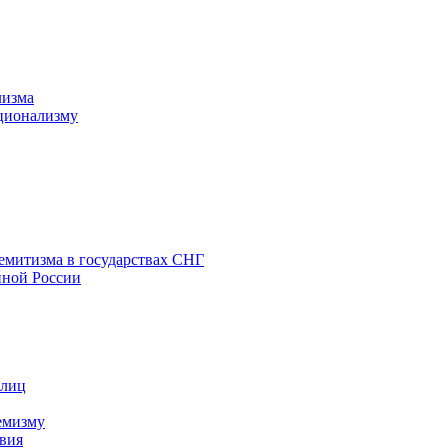
лизма
ционализму
емитизма в государствах СНГ
нной России
 лиц
емизму
вия