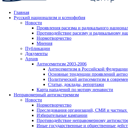
Главная
Русский национализм и ксенофобия
Новости
Проявления расизма и радикального национа
Противодействие расизму и радикальному на
Нормотворчество
Мнения
Публикации
Документы
Архив
Антисемитизм 2003-2006
Антисемитизм в Российской Федерации
Основные тенденции проявлений антис
Политический антисемитизм в совреме
Статьи, доклады, репортажи
Карта нападений по мотиву ненависти
Неправомерный антиэкстремизм
Новости
Нормотворчество
Преследования организаций, СМИ и частных
Избирательные кампании
Противодействие неправомерному антиэкстр
Иные государственные и общественные дейст