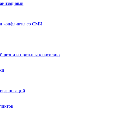
ганизациями
 и конфликты со СМИ
й розни и призывы к насилию
ки
организаций
ликтов