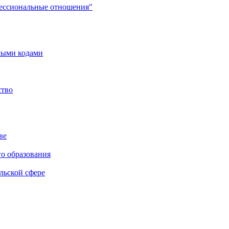
фессиональные отношения"
мыми кодами
ство
ве
го образования
льской сфере