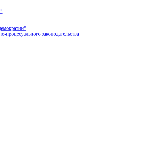
а"
демократии"
но-процесуального законодательства