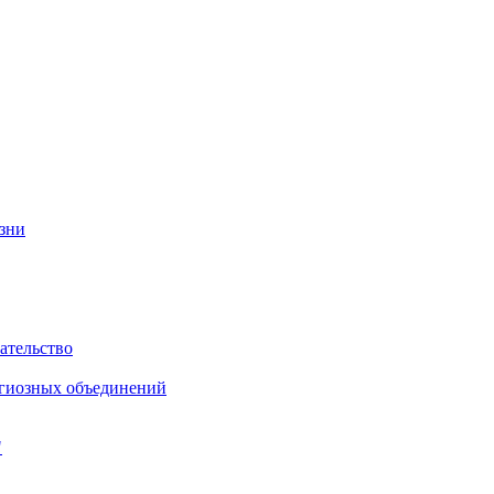
изни
ательство
игиозных объединений
"