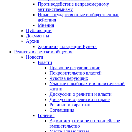
Противодействие неправомерному
антиэкстремизму
Иные государственные и общественные
действия
Мнения
Публикации
Документы
Архив
Хроники фильтрации Рунета
Религия в светском обществе
Новости
Власти
Правовое регулирование
Покровительство властей
Чувства верующих
Участие в выборах и в политической
жизни
Дискуссии о религии и власти
Дискуссии о религии и праве
Религии и карантин
Соглашения
Гонения
Административное и полицейское
вмешательство
Места для молитвы