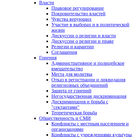
Власти
Правовое регулирование
Покровительство властей
Чувства верующих
Участие в выборах и в политической
жизни
Дискуссии о религии и власти
Дискуссии о религии и праве
Религии и карантин
Соглашения
Гонения
Административное и полицейское
вмешательство
Места для молитвы
Отказ в регистрации и ликвидация
религиозных объединений
Защита от гонений
Негосударственная дискриминация
Дискриминация и борьба с
"сектантами"
Теоретическая борьба
Общественность и СМИ
Конфликты с местным населением и
организациями
Конфликты с учреждениями культуры