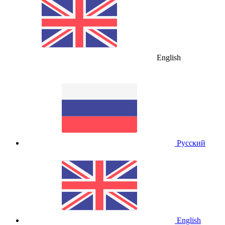
English
Русский
English