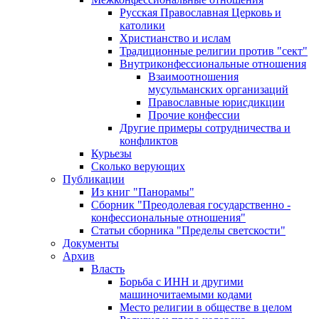
Русская Православная Церковь и
католики
Христианство и ислам
Традиционные религии против "сект"
Внутриконфессиональные отношения
Взаимоотношения
мусульманских организаций
Православные юрисдикции
Прочие конфессии
Другие примеры сотрудничества и
конфликтов
Курьезы
Сколько верующих
Публикации
Из книг "Панорамы"
Сборник "Преодолевая государственно -
конфессиональные отношения"
Статьи сборника "Пределы светскости"
Документы
Архив
Власть
Борьба с ИНН и другими
машиночитаемыми кодами
Место религии в обществе в целом