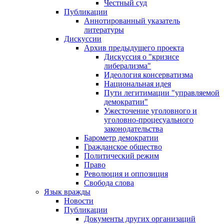
Честный суд
Публикации
Аннотированный указатель
литературы
Дискуссии
Архив предыдущего проекта
Дискуссия о "кризисе
либерализма"
Идеология консерватизма
Национальная идея
Пути легитимации "управляемой
демократии"
Ужесточение уголовного и
уголовно-процесуального
законодательства
Барометр демократии
Гражданское общество
Политический режим
Право
Революция и оппозиция
Свобода слова
Язык вражды
Новости
Публикации
Документы других организаций