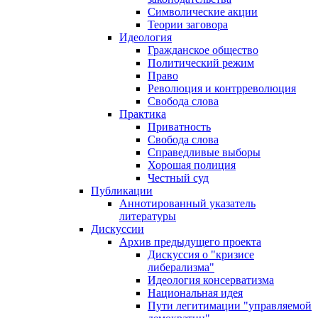
Символические акции
Теории заговора
Идеология
Гражданское общество
Политический режим
Право
Революция и контрреволюция
Свобода слова
Практика
Приватность
Свобода слова
Справедливые выборы
Хорошая полиция
Честный суд
Публикации
Аннотированный указатель
литературы
Дискуссии
Архив предыдущего проекта
Дискуссия о "кризисе
либерализма"
Идеология консерватизма
Национальная идея
Пути легитимации "управляемой