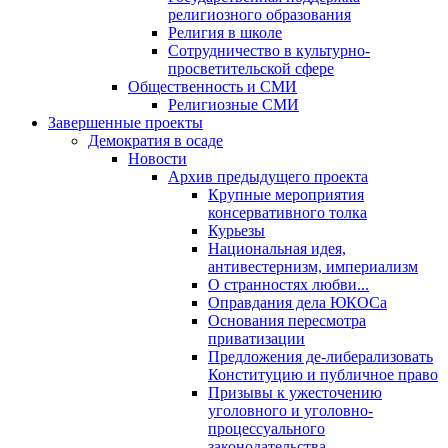
религиозного образования
Религия в школе
Сотрудничество в культурно-
просветительской сфере
Общественность и СМИ
Религиозные СМИ
Завершенные проекты
Демократия в осаде
Новости
Архив предыдущего проекта
Крупные мероприятия
консервативного толка
Курьезы
Национальная идея,
антивестернизм, империализм
О странностях любви...
Оправдания дела ЮКОСа
Основания пересмотра
приватизации
Предложения де-либерализовать
Конституцию и публичное право
Призывы к ужесточению
уголовного и уголовно-
процессуального
законодательства