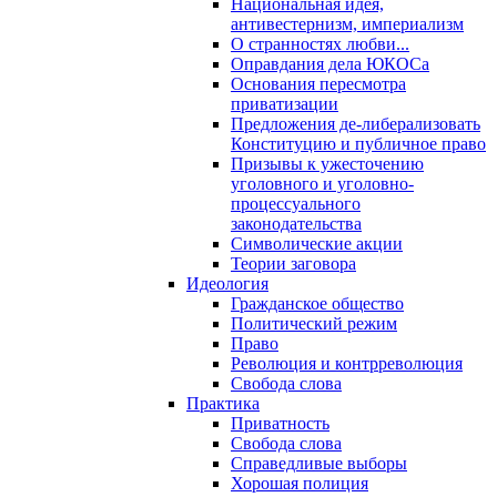
Национальная идея,
антивестернизм, империализм
О странностях любви...
Оправдания дела ЮКОСа
Основания пересмотра
приватизации
Предложения де-либерализовать
Конституцию и публичное право
Призывы к ужесточению
уголовного и уголовно-
процессуального
законодательства
Символические акции
Теории заговора
Идеология
Гражданское общество
Политический режим
Право
Революция и контрреволюция
Свобода слова
Практика
Приватность
Свобода слова
Справедливые выборы
Хорошая полиция