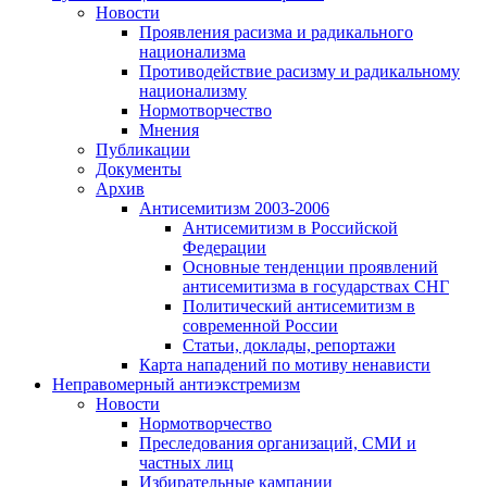
Новости
Проявления расизма и радикального
национализма
Противодействие расизму и радикальному
национализму
Нормотворчество
Мнения
Публикации
Документы
Архив
Антисемитизм 2003-2006
Антисемитизм в Российской
Федерации
Основные тенденции проявлений
антисемитизма в государствах СНГ
Политический антисемитизм в
современной России
Статьи, доклады, репортажи
Карта нападений по мотиву ненависти
Неправомерный антиэкстремизм
Новости
Нормотворчество
Преследования организаций, СМИ и
частных лиц
Избирательные кампании