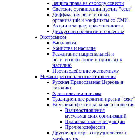
Защита права на свободу совести
Светские организации против "сект"
Диффамация религиозных
организаций и конфликты со СМИ
Акции в защиту нравственности
Дискуссии о религии и обществе
Экстремизм
Вандализм
Убийства и насилие
Разжигание национальной и
религиозной розни и призывы к
насилию
Противодействие экстремизму
Межконфессиональные отношения
Русская Православная Церковь и
католики
Христианство и ислам
Традиционные религии против "сект"
Внутриконфессиональные отношения
Взаимоотношения
мусульманских организаций
Православные юрисдикции
Прочие конфессии
Другие примеры сотрудничества и
конфликтов