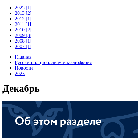
2025 [1]
2013 [2]
2012 [1]
2011 [1]
2010 [2]
2009 [3]
2008 [1]
2007 [1]
Главная
Русский национализм и ксенофобия
Новости
2023
Декабрь