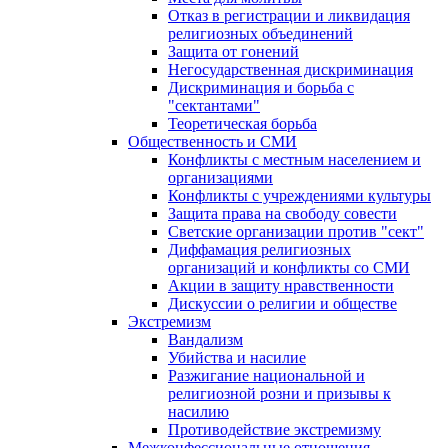
Отказ в регистрации и ликвидация
религиозных объединений
Защита от гонений
Негосударственная дискриминация
Дискриминация и борьба с
"сектантами"
Теоретическая борьба
Общественность и СМИ
Конфликты с местным населением и
организациями
Конфликты с учреждениями культуры
Защита права на свободу совести
Светские организации против "сект"
Диффамация религиозных
организаций и конфликты со СМИ
Акции в защиту нравственности
Дискуссии о религии и обществе
Экстремизм
Вандализм
Убийства и насилие
Разжигание национальной и
религиозной розни и призывы к
насилию
Противодействие экстремизму
Межконфессиональные отношения