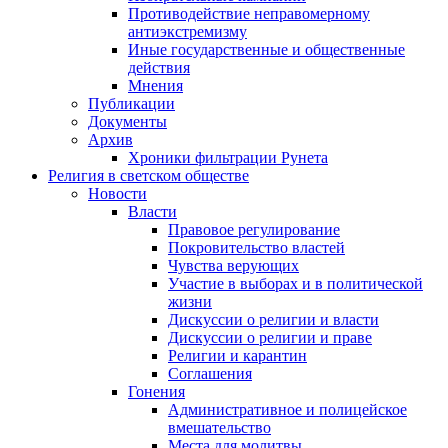
Противодействие неправомерному
антиэкстремизму
Иные государственные и общественные
действия
Мнения
Публикации
Документы
Архив
Хроники фильтрации Рунета
Религия в светском обществе
Новости
Власти
Правовое регулирование
Покровительство властей
Чувства верующих
Участие в выборах и в политической
жизни
Дискуссии о религии и власти
Дискуссии о религии и праве
Религии и карантин
Соглашения
Гонения
Административное и полицейское
вмешательство
Места для молитвы