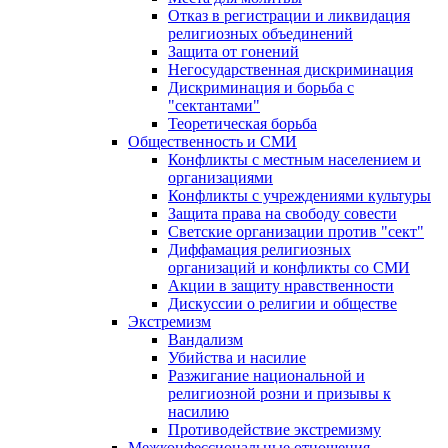
Отказ в регистрации и ликвидация
религиозных объединений
Защита от гонений
Негосударственная дискриминация
Дискриминация и борьба с
"сектантами"
Теоретическая борьба
Общественность и СМИ
Конфликты с местным населением и
организациями
Конфликты с учреждениями культуры
Защита права на свободу совести
Светские организации против "сект"
Диффамация религиозных
организаций и конфликты со СМИ
Акции в защиту нравственности
Дискуссии о религии и обществе
Экстремизм
Вандализм
Убийства и насилие
Разжигание национальной и
религиозной розни и призывы к
насилию
Противодействие экстремизму
Межконфессиональные отношения