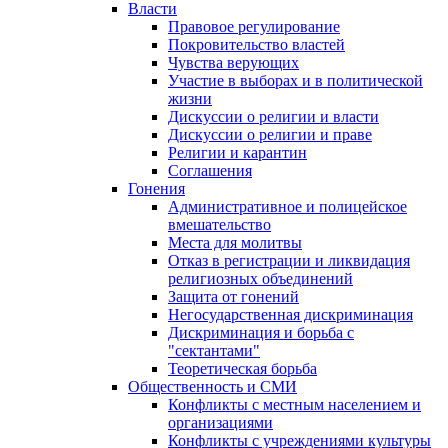
Власти
Правовое регулирование
Покровительство властей
Чувства верующих
Участие в выборах и в политической
жизни
Дискуссии о религии и власти
Дискуссии о религии и праве
Религии и карантин
Соглашения
Гонения
Административное и полицейское
вмешательство
Места для молитвы
Отказ в регистрации и ликвидация
религиозных объединений
Защита от гонений
Негосударственная дискриминация
Дискриминация и борьба с
"сектантами"
Теоретическая борьба
Общественность и СМИ
Конфликты с местным населением и
организациями
Конфликты с учреждениями культуры