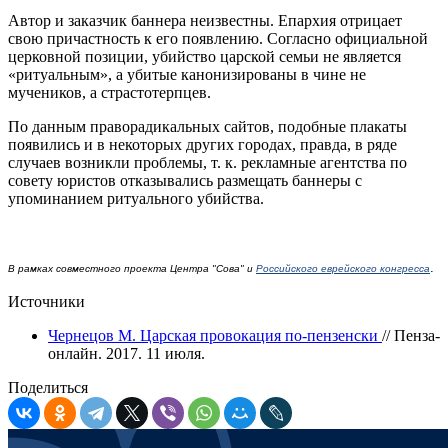
Автор и заказчик баннера неизвестны. Епархия отрицает
свою причастность к его появлению. Согласно официальной
церковной позиции, убийство царской семьи не является
«ритуальным», а убитые канонизированы в чине не
мучеников, а страстотерпцев.
По данным праворадикальных сайтов, подобные плакаты
появились и в некоторых других городах, правда, в ряде
случаев возникли проблемы, т. к. рекламные агентства по
совету юристов отказывались размещать баннеры с
упоминанием ритуального убийства.
.
В рамках совместного проекта Центра "Сова" и
Российского еврейского конгресса
Источники
Чернецов М. Царская провокация по-пензенски
// Пенза-
онлайн. 2017. 11 июля.
Поделиться