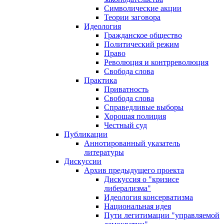
Символические акции
Теории заговора
Идеология
Гражданское общество
Политический режим
Право
Революция и контрреволюция
Свобода слова
Практика
Приватность
Свобода слова
Справедливые выборы
Хорошая полиция
Честный суд
Публикации
Аннотированный указатель
литературы
Дискуссии
Архив предыдущего проекта
Дискуссия о "кризисе
либерализма"
Идеология консерватизма
Национальная идея
Пути легитимации "управляемой