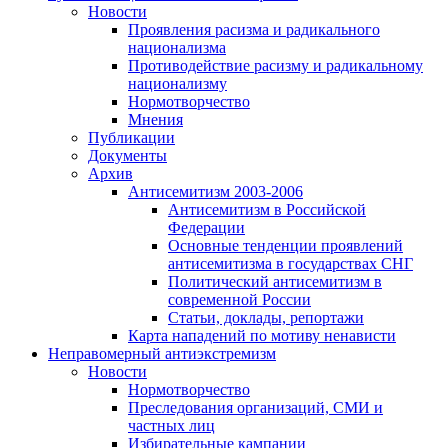
Новости
Проявления расизма и радикального
национализма
Противодействие расизму и радикальному
национализму
Нормотворчество
Мнения
Публикации
Документы
Архив
Антисемитизм 2003-2006
Антисемитизм в Российской
Федерации
Основные тенденции проявлений
антисемитизма в государствах СНГ
Политический антисемитизм в
современной России
Статьи, доклады, репортажи
Карта нападений по мотиву ненависти
Неправомерный антиэкстремизм
Новости
Нормотворчество
Преследования организаций, СМИ и
частных лиц
Избирательные кампании