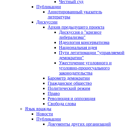
Честный суд
Публикации
Аннотированный указатель
литературы
Дискуссии
Архив предыдущего проекта
Дискуссия о "кризисе
либерализма"
Идеология консерватизма
Национальная идея
Пути легитимации "управляемой
демократии"
Ужесточение уголовного и
уголовно-процесуального
законодательства
Барометр демократии
Гражданское общество
Политический режим
Право
Революция и оппозиция
Свобода слова
Язык вражды
Новости
Публикации
Документы других организаций