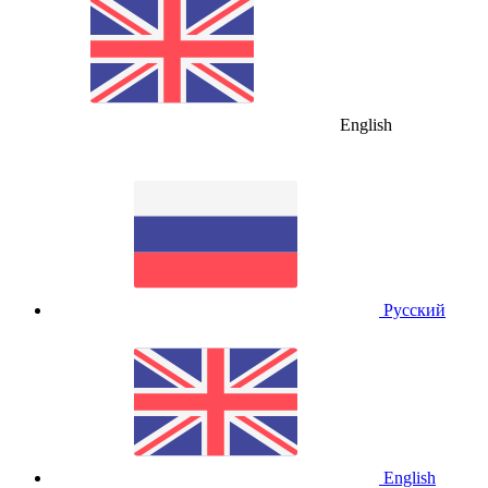
English
Русский
English