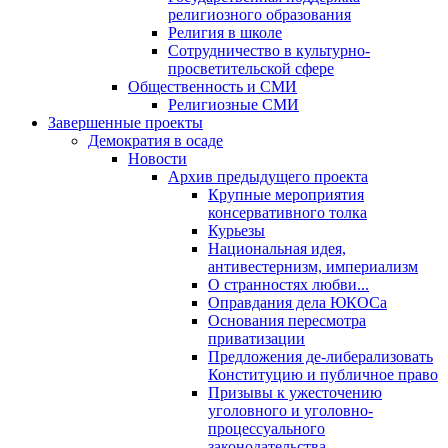
религиозного образования
Религия в школе
Сотрудничество в культурно-
просветительской сфере
Общественность и СМИ
Религиозные СМИ
Завершенные проекты
Демократия в осаде
Новости
Архив предыдущего проекта
Крупные мероприятия
консервативного толка
Курьезы
Национальная идея,
антивестернизм, империализм
О странностях любви...
Оправдания дела ЮКОСа
Основания пересмотра
приватизации
Предложения де-либерализовать
Конституцию и публичное право
Призывы к ужесточению
уголовного и уголовно-
процессуального
законодательства