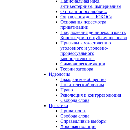
Национальная идея,
антивестернизм, империализм
О странностях любви...
Оправдания дела ЮКОСа
Основания пересмотра
приватизации
Предложения де-либерализовать
Конституцию и публичное право
Призывы к ужесточению
уголовного и уголовно-
процессуального
законодательства
Символические акции
Теории заговора
Идеология
Гражданское общество
Политический режим
Право
Революция и контрреволюция
Свобода слова
Практика
Приватность
Свобода слова
Справедливые выборы
Хорошая полиция