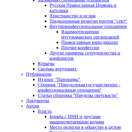
Русская Православная Церковь и
католики
Христианство и ислам
Традиционные религии против "сект"
Внутриконфессиональные отношения
Взаимоотношения
мусульманских организаций
Православные юрисдикции
Прочие конфессии
Другие примеры сотрудничества и
конфликтов
Курьезы
Сколько верующих
Публикации
Из книг "Панорамы"
Сборник "Преодолевая государственно -
конфессиональные отношения"
Статьи сборника "Пределы светскости"
Документы
Архив
Власть
Борьба с ИНН и другими
машиночитаемыми кодами
Место религии в обществе в целом