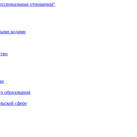
фессиональные отношения"
мыми кодами
ство
ве
го образования
льской сфере