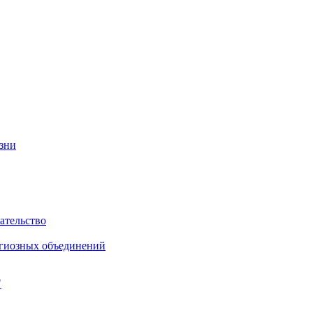
изни
ательство
игиозных объединений
"