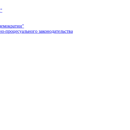
а"
демократии"
но-процесуального законодательства