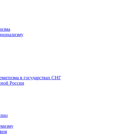
лизма
ционализму
емитизма в государствах СНГ
нной России
 лиц
емизму
вия