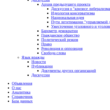
Архив предыдущего проекта
Дискуссия о "кризисе либерализм
Идеология консерватизма
Национальная идея
Пути легитимации "управляемой 
Ужесточение уголовного и уголов
Барометр демократии
Гражданское общество
Политический режим
Право
Революция и оппозиция
Свобода слова
Язык вражды
Новости
Публикации
Документы других организаций
Дискуссии
Объявления
О нас
Аналитика
Справочник
База данных