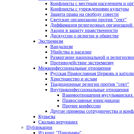
Конфликты с местным населением и ор
Конфликты с учреждениями культуры
Защита права на свободу совести
Светские организации против "сект"
Диффамация религиозных организаций
Акции в защиту нравственности
Дискуссии о религии и обществе
Экстремизм
Вандализм
Убийства и насилие
Разжигание национальной и религиозно
Противодействие экстремизму
Межконфессиональные отношения
Русская Православная Церковь и католи
Христианство и ислам
Традиционные религии против "сект"
Внутриконфессиональные отношения
Взаимоотношения мусульманских 
Православные юрисдикции
Прочие конфессии
Другие примеры сотрудничества и конф
Курьезы
Сколько верующих
Публикации
Из книг "Панорамы"