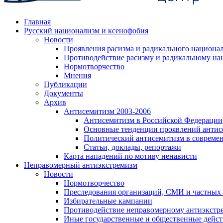
Главная
Русский национализм и ксенофобия
Новости
Проявления расизма и радикального национа
Противодействие расизму и радикальному на
Нормотворчество
Мнения
Публикации
Документы
Архив
Антисемитизм 2003-2006
Антисемитизм в Российской Федерации
Основные тенденции проявлений антис
Политический антисемитизм в совреме
Статьи, доклады, репортажи
Карта нападений по мотиву ненависти
Неправомерный антиэкстремизм
Новости
Нормотворчество
Преследования организаций, СМИ и частных
Избирательные кампании
Противодействие неправомерному антиэкстр
Иные государственные и общественные дейст