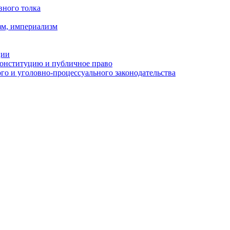
вного толка
зм, империализм
ции
Конституцию и публичное право
о и уголовно-процессуального законодательства