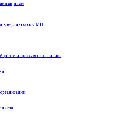
ганизациями
 и конфликты со СМИ
й розни и призывы к насилию
ки
организаций
ликтов