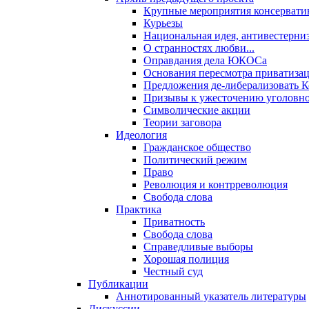
Крупные мероприятия консервати
Курьезы
Национальная идея, антивестерни
О странностях любви...
Оправдания дела ЮКОСа
Основания пересмотра приватиза
Предложения де-либерализовать 
Призывы к ужесточению уголовног
Символические акции
Теории заговора
Идеология
Гражданское общество
Политический режим
Право
Революция и контрреволюция
Свобода слова
Практика
Приватность
Свобода слова
Справедливые выборы
Хорошая полиция
Честный суд
Публикации
Аннотированный указатель литературы
Дискуссии