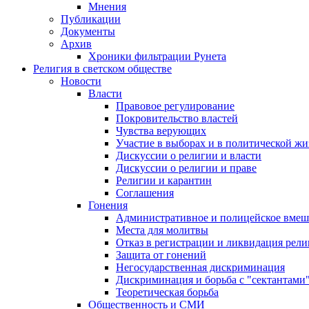
Мнения
Публикации
Документы
Архив
Хроники фильтрации Рунета
Религия в светском обществе
Новости
Власти
Правовое регулирование
Покровительство властей
Чувства верующих
Участие в выборах и в политической ж
Дискуссии о религии и власти
Дискуссии о религии и праве
Религии и карантин
Соглашения
Гонения
Административное и полицейское вмеш
Места для молитвы
Отказ в регистрации и ликвидация рел
Защита от гонений
Негосударственная дискриминация
Дискриминация и борьба с "сектантами
Теоретическая борьба
Общественность и СМИ