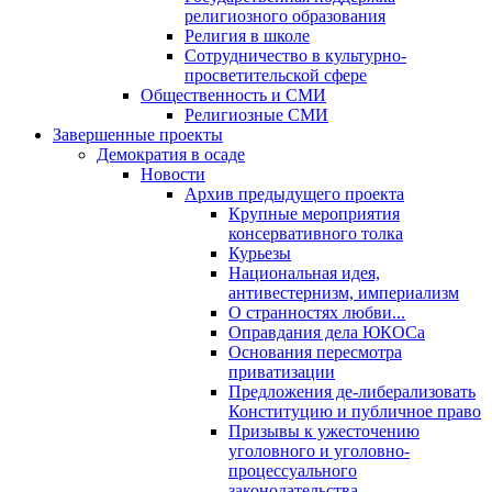
религиозного образования
Религия в школе
Сотрудничество в культурно-
просветительской сфере
Общественность и СМИ
Религиозные СМИ
Завершенные проекты
Демократия в осаде
Новости
Архив предыдущего проекта
Крупные мероприятия
консервативного толка
Курьезы
Национальная идея,
антивестернизм, империализм
О странностях любви...
Оправдания дела ЮКОСа
Основания пересмотра
приватизации
Предложения де-либерализовать
Конституцию и публичное право
Призывы к ужесточению
уголовного и уголовно-
процессуального
законодательства