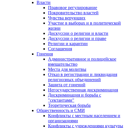
Власти
Правовое регулирование
Покровительство властей
Чувства верующих
Участие в выборах и в политической
жизни
Дискуссии о религии и власти
Дискуссии о религии и праве
Религии и карантин
Соглашения
Гонения
Административное и полицейское
вмешательство
Места для молитвы
Отказ в регистрации и ликвидация
религиозных объединений
Защита от гонений
Негосударственная дискриминация
Дискриминация и борьба с
"сектантами"
Теоретическая борьба
Общественность и СМИ
Конфликты с местным населением и
организациями
Конфликты с учреждениями культуры