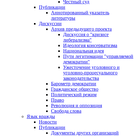
Честный суд
Публикации
Аннотированный указатель
литературы
Дискуссии
Архив предыдущего проекта
Дискуссия о "кризисе
либерализма"
Идеология консерватизма
Национальная идея
Пути легитимации "управляемой
демократии"
Ужесточение уголовного и
уголовно-процесуального
законодательства
Барометр демократии
Гражданское общество
Политический режим
Право
Революция и оппозиция
Свобода слова
Язык вражды
Новости
Публикации
Документы других организаций