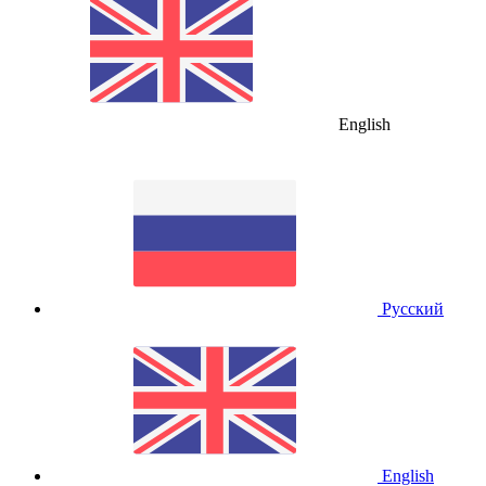
English
Русский
English