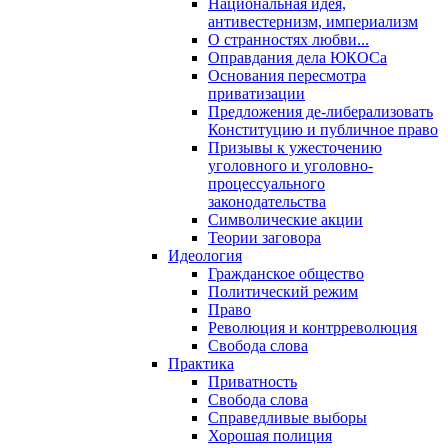
Национальная идея,
антивестернизм, империализм
О странностях любви...
Оправдания дела ЮКОСа
Основания пересмотра
приватизации
Предложения де-либерализовать
Конституцию и публичное право
Призывы к ужесточению
уголовного и уголовно-
процессуального
законодательства
Символические акции
Теории заговора
Идеология
Гражданское общество
Политический режим
Право
Революция и контрреволюция
Свобода слова
Практика
Приватность
Свобода слова
Справедливые выборы
Хорошая полиция