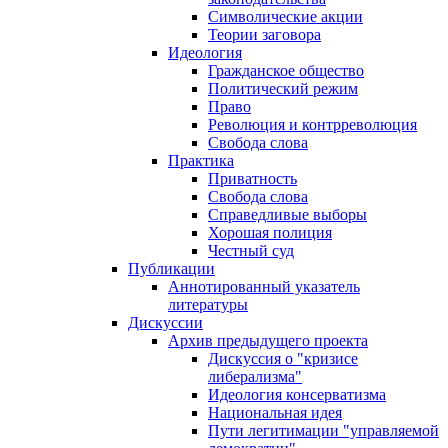
Символические акции
Теории заговора
Идеология
Гражданское общество
Политический режим
Право
Революция и контрреволюция
Свобода слова
Практика
Приватность
Свобода слова
Справедливые выборы
Хорошая полиция
Честный суд
Публикации
Аннотированный указатель
литературы
Дискуссии
Архив предыдущего проекта
Дискуссия о "кризисе
либерализма"
Идеология консерватизма
Национальная идея
Пути легитимации "управляемой