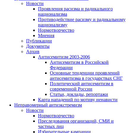
Новости
Проявления расизма и радикального
национализма
Противодействие расизму и радикальному
национализму
Нормотворчество
Мнения
Публикации
Документы
Архив
Антисемитизм 2003-2006
Антисемитизм в Российской
Федерации
Основные тенденции проявлений
антисемитизма в государствах СНГ
Политический антисемитизм в
современной России
Статьи, доклады, репортажи
Карта нападений по мотиву ненависти
Неправомерный антиэкстремизм
Новости
Нормотворчество
Преследования организаций, СМИ и
частных лиц
Избирательные кампании