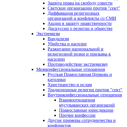
Защита права на свободу совести
Светские организации против "сект"
Диффамация религиозных
организаций и конфликты со СМИ
Акции в защиту нравственности
Дискуссии о религии и обществе
Экстремизм
Вандализм
Убийства и насилие
Разжигание национальной и
религиозной розни и призывы к
насилию
Противодействие экстремизму
Межконфессиональные отношения
Русская Православная Церковь и
католики
Христианство и ислам
Традиционные религии против "сект"
Внутриконфессиональные отношения
Взаимоотношения
мусульманских организаций
Православные юрисдикции
Прочие конфессии
Другие примеры сотрудничества и
конфликтов