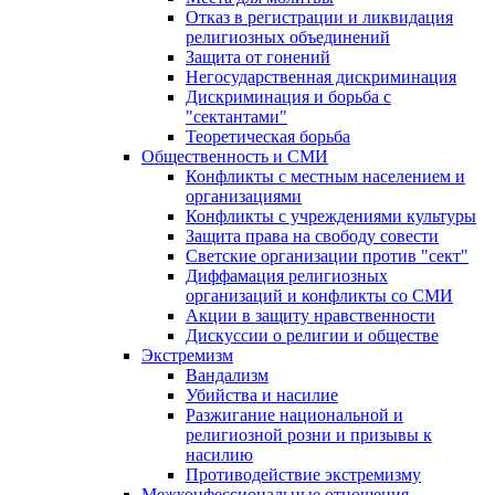
Отказ в регистрации и ликвидация
религиозных объединений
Защита от гонений
Негосударственная дискриминация
Дискриминация и борьба с
"сектантами"
Теоретическая борьба
Общественность и СМИ
Конфликты с местным населением и
организациями
Конфликты с учреждениями культуры
Защита права на свободу совести
Светские организации против "сект"
Диффамация религиозных
организаций и конфликты со СМИ
Акции в защиту нравственности
Дискуссии о религии и обществе
Экстремизм
Вандализм
Убийства и насилие
Разжигание национальной и
религиозной розни и призывы к
насилию
Противодействие экстремизму
Межконфессиональные отношения