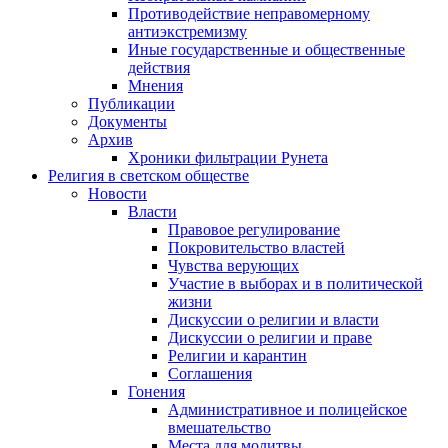
Противодействие неправомерному
антиэкстремизму
Иные государственные и общественные
действия
Мнения
Публикации
Документы
Архив
Хроники фильтрации Рунета
Религия в светском обществе
Новости
Власти
Правовое регулирование
Покровительство властей
Чувства верующих
Участие в выборах и в политической
жизни
Дискуссии о религии и власти
Дискуссии о религии и праве
Религии и карантин
Соглашения
Гонения
Административное и полицейское
вмешательство
Места для молитвы