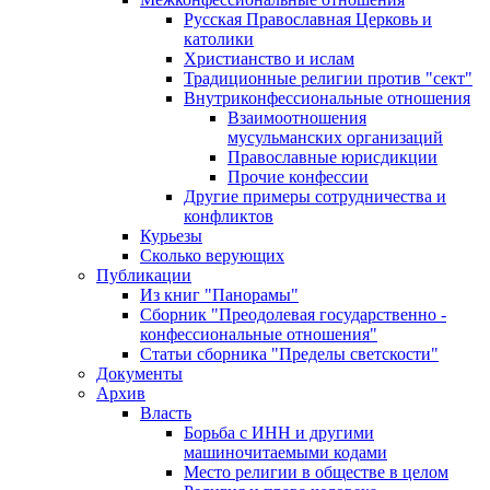
Русская Православная Церковь и
католики
Христианство и ислам
Традиционные религии против "сект"
Внутриконфессиональные отношения
Взаимоотношения
мусульманских организаций
Православные юрисдикции
Прочие конфессии
Другие примеры сотрудничества и
конфликтов
Курьезы
Сколько верующих
Публикации
Из книг "Панорамы"
Сборник "Преодолевая государственно -
конфессиональные отношения"
Статьи сборника "Пределы светскости"
Документы
Архив
Власть
Борьба с ИНН и другими
машиночитаемыми кодами
Место религии в обществе в целом