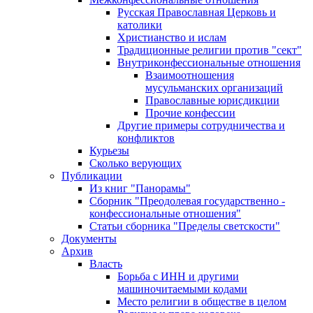
Русская Православная Церковь и
католики
Христианство и ислам
Традиционные религии против "сект"
Внутриконфессиональные отношения
Взаимоотношения
мусульманских организаций
Православные юрисдикции
Прочие конфессии
Другие примеры сотрудничества и
конфликтов
Курьезы
Сколько верующих
Публикации
Из книг "Панорамы"
Сборник "Преодолевая государственно -
конфессиональные отношения"
Статьи сборника "Пределы светскости"
Документы
Архив
Власть
Борьба с ИНН и другими
машиночитаемыми кодами
Место религии в обществе в целом