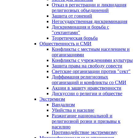
Отказ в регистрации и ликвидация
религиозных объединений
Защита от гонений
Негосударственная дискриминация
Дискриминация и борьба с
"сектантами"
Теоретическая борьба
Общественность и СМИ
Конфликты с местным населением и
организациями
Конфликты с учреждениями культуры
Защита права на свободу совести
Светские организации против "сект"
Диффамация религиозных
организаций и конфликты со СМИ
Акции в защиту нравственности
Дискуссии о религии и обществе
Экстремизм
Вандализм
Убийства и насилие
Разжигание национальной и
религиозной розни и призывы к
насилию
Противодействие экстремизму
Межконфессиональные отношения