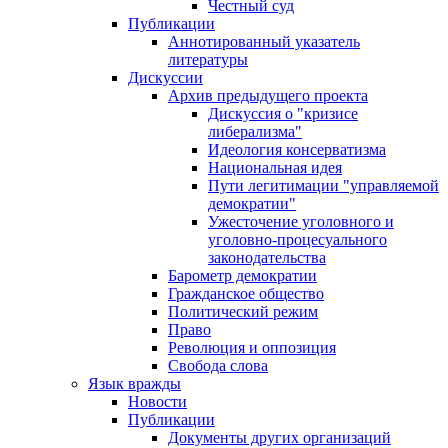
Честный суд
Публикации
Аннотированный указатель
литературы
Дискуссии
Архив предыдущего проекта
Дискуссия о "кризисе
либерализма"
Идеология консерватизма
Национальная идея
Пути легитимации "управляемой
демократии"
Ужесточение уголовного и
уголовно-процесуального
законодательства
Барометр демократии
Гражданское общество
Политический режим
Право
Революция и оппозиция
Свобода слова
Язык вражды
Новости
Публикации
Документы других организаций