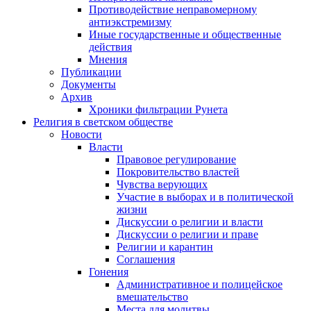
Противодействие неправомерному
антиэкстремизму
Иные государственные и общественные
действия
Мнения
Публикации
Документы
Архив
Хроники фильтрации Рунета
Религия в светском обществе
Новости
Власти
Правовое регулирование
Покровительство властей
Чувства верующих
Участие в выборах и в политической
жизни
Дискуссии о религии и власти
Дискуссии о религии и праве
Религии и карантин
Соглашения
Гонения
Административное и полицейское
вмешательство
Места для молитвы