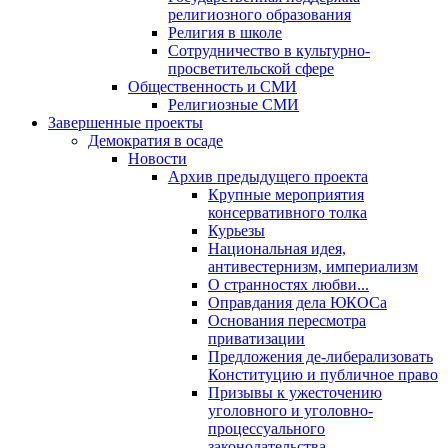
религиозного образования
Религия в школе
Сотрудничество в культурно-
просветительской сфере
Общественность и СМИ
Религиозные СМИ
Завершенные проекты
Демократия в осаде
Новости
Архив предыдущего проекта
Крупные мероприятия
консервативного толка
Курьезы
Национальная идея,
антивестернизм, империализм
О странностях любви...
Оправдания дела ЮКОСа
Основания пересмотра
приватизации
Предложения де-либерализовать
Конституцию и публичное право
Призывы к ужесточению
уголовного и уголовно-
процессуального
законодательства