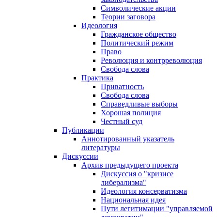
Символические акции
Теории заговора
Идеология
Гражданское общество
Политический режим
Право
Революция и контрреволюция
Свобода слова
Практика
Приватность
Свобода слова
Справедливые выборы
Хорошая полиция
Честный суд
Публикации
Аннотированный указатель
литературы
Дискуссии
Архив предыдущего проекта
Дискуссия о "кризисе
либерализма"
Идеология консерватизма
Национальная идея
Пути легитимации "управляемой