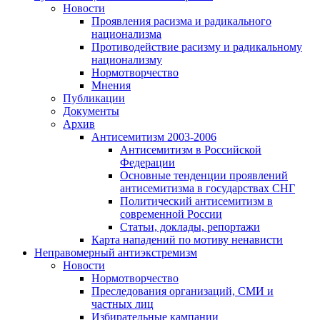
Новости
Проявления расизма и радикального
национализма
Противодействие расизму и радикальному
национализму
Нормотворчество
Мнения
Публикации
Документы
Архив
Антисемитизм 2003-2006
Антисемитизм в Российской
Федерации
Основные тенденции проявлений
антисемитизма в государствах СНГ
Политический антисемитизм в
современной России
Статьи, доклады, репортажи
Карта нападений по мотиву ненависти
Неправомерный антиэкстремизм
Новости
Нормотворчество
Преследования организаций, СМИ и
частных лиц
Избирательные кампании