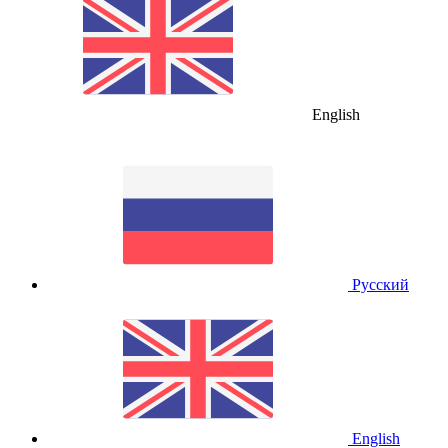
English
Русский
English