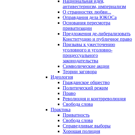
Национальная идея,
антивестернизм, империализм
О странностях любви...
Оправдания дела ЮКОСа
Основания пересмотра
приватизации
Предложения де-либерализовать
Конституцию и публичное право
Призывы к ужесточению
уголовного и уголовно-
процессуального
законодательства
Символические акции
Теории заговора
Идеология
Гражданское общество
Политический режим
Право
Революция и контрреволюция
Свобода слова
Практика
Приватность
Свобода слова
Справедливые выборы
Хорошая полиция