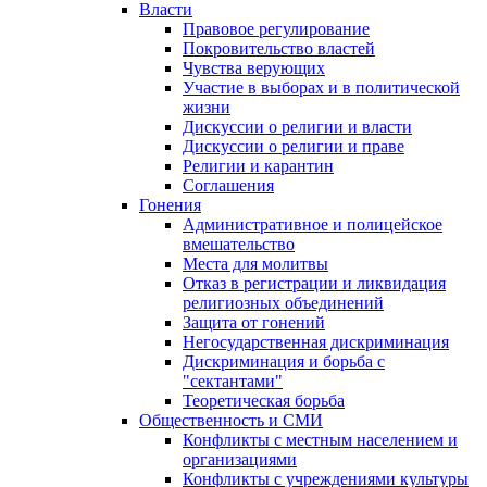
Власти
Правовое регулирование
Покровительство властей
Чувства верующих
Участие в выборах и в политической
жизни
Дискуссии о религии и власти
Дискуссии о религии и праве
Религии и карантин
Соглашения
Гонения
Административное и полицейское
вмешательство
Места для молитвы
Отказ в регистрации и ликвидация
религиозных объединений
Защита от гонений
Негосударственная дискриминация
Дискриминация и борьба с
"сектантами"
Теоретическая борьба
Общественность и СМИ
Конфликты с местным населением и
организациями
Конфликты с учреждениями культуры