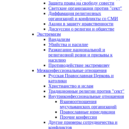
Защита права на свободу совести
Светские организации против "сект"
Диффамация религиозных
организаций и конфликты со СМИ
Акции в защиту нравственности
Дискуссии о религии и обществе
Экстремизм
Вандализм
Убийства и насилие
Разжигание национальной и
религиозной розни и призывы к
насилию
Противодействие экстремизму
Межконфессиональные отношения
Русская Православная Церковь и
католики
Христианство и ислам
Традиционные религии против "сект"
Внутриконфессиональные отношения
Взаимоотношения
мусульманских организаций
Православные юрисдикции
Прочие конфессии
Другие примеры сотрудничества и
конфликтов