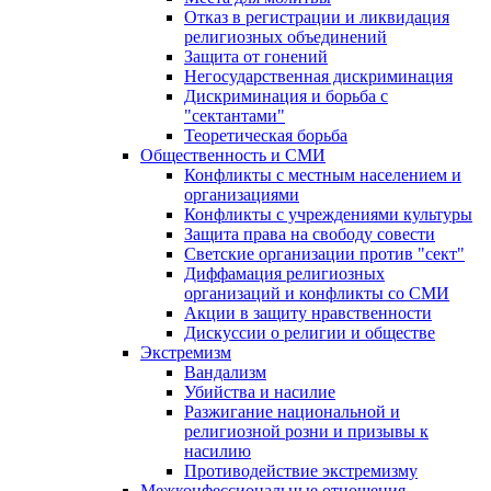
Отказ в регистрации и ликвидация
религиозных объединений
Защита от гонений
Негосударственная дискриминация
Дискриминация и борьба с
"сектантами"
Теоретическая борьба
Общественность и СМИ
Конфликты с местным населением и
организациями
Конфликты с учреждениями культуры
Защита права на свободу совести
Светские организации против "сект"
Диффамация религиозных
организаций и конфликты со СМИ
Акции в защиту нравственности
Дискуссии о религии и обществе
Экстремизм
Вандализм
Убийства и насилие
Разжигание национальной и
религиозной розни и призывы к
насилию
Противодействие экстремизму
Межконфессиональные отношения