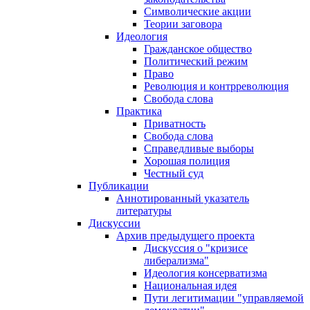
Символические акции
Теории заговора
Идеология
Гражданское общество
Политический режим
Право
Революция и контрреволюция
Свобода слова
Практика
Приватность
Свобода слова
Справедливые выборы
Хорошая полиция
Честный суд
Публикации
Аннотированный указатель
литературы
Дискуссии
Архив предыдущего проекта
Дискуссия о "кризисе
либерализма"
Идеология консерватизма
Национальная идея
Пути легитимации "управляемой