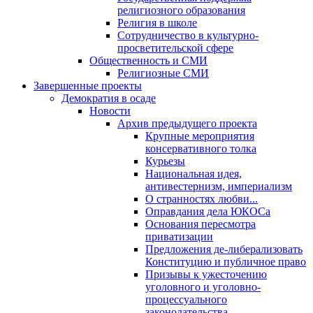
религиозного образования
Религия в школе
Сотрудничество в культурно-
просветительской сфере
Общественность и СМИ
Религиозные СМИ
Завершенные проекты
Демократия в осаде
Новости
Архив предыдущего проекта
Крупные мероприятия
консервативного толка
Курьезы
Национальная идея,
антивестернизм, империализм
О странностях любви...
Оправдания дела ЮКОСа
Основания пересмотра
приватизации
Предложения де-либерализовать
Конституцию и публичное право
Призывы к ужесточению
уголовного и уголовно-
процессуального
законодательства