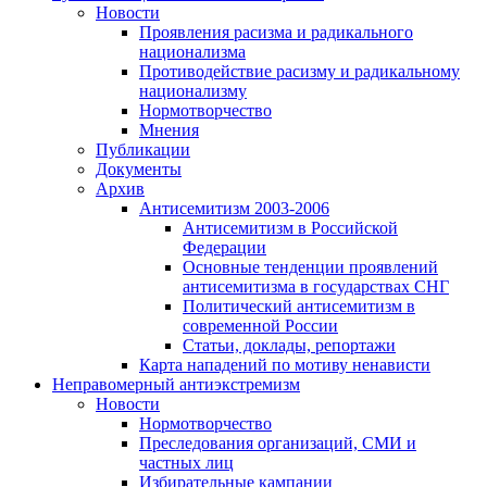
Новости
Проявления расизма и радикального
национализма
Противодействие расизму и радикальному
национализму
Нормотворчество
Мнения
Публикации
Документы
Архив
Антисемитизм 2003-2006
Антисемитизм в Российской
Федерации
Основные тенденции проявлений
антисемитизма в государствах СНГ
Политический антисемитизм в
современной России
Статьи, доклады, репортажи
Карта нападений по мотиву ненависти
Неправомерный антиэкстремизм
Новости
Нормотворчество
Преследования организаций, СМИ и
частных лиц
Избирательные кампании