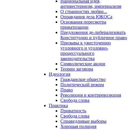
Национальная идея,
антивестернизм, империализм
О странностях любви...
Оправдания дела ЮКОСа
Основания пересмотра
приватизации
Предложения де-либерализовать
Конституцию и публичное право
Призывы к ужесточению
уголовного и уголовно-
процессуального
законодательства
Символические акции
Теории заговора
Идеология
Гражданское общество
Политический режим
Право
Революция и контрреволюция
Свобода слова
Практика
Приватность
Свобода слова
Справедливые выборы
Хорошая полиция