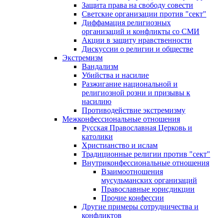
Защита права на свободу совести
Светские организации против "сект"
Диффамация религиозных
организаций и конфликты со СМИ
Акции в защиту нравственности
Дискуссии о религии и обществе
Экстремизм
Вандализм
Убийства и насилие
Разжигание национальной и
религиозной розни и призывы к
насилию
Противодействие экстремизму
Межконфессиональные отношения
Русская Православная Церковь и
католики
Христианство и ислам
Традиционные религии против "сект"
Внутриконфессиональные отношения
Взаимоотношения
мусульманских организаций
Православные юрисдикции
Прочие конфессии
Другие примеры сотрудничества и
конфликтов