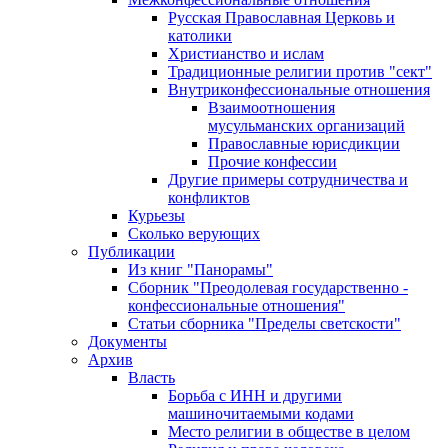
Русская Православная Церковь и
католики
Христианство и ислам
Традиционные религии против "сект"
Внутриконфессиональные отношения
Взаимоотношения
мусульманских организаций
Православные юрисдикции
Прочие конфессии
Другие примеры сотрудничества и
конфликтов
Курьезы
Сколько верующих
Публикации
Из книг "Панорамы"
Сборник "Преодолевая государственно -
конфессиональные отношения"
Статьи сборника "Пределы светскости"
Документы
Архив
Власть
Борьба с ИНН и другими
машиночитаемыми кодами
Место религии в обществе в целом