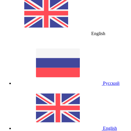
English
Русский
English