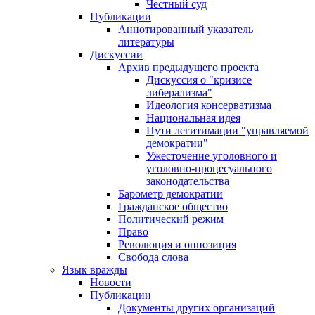
Честный суд
Публикации
Аннотированный указатель
литературы
Дискуссии
Архив предыдущего проекта
Дискуссия о "кризисе
либерализма"
Идеология консерватизма
Национальная идея
Пути легитимации "управляемой
демократии"
Ужесточение уголовного и
уголовно-процесуального
законодательства
Барометр демократии
Гражданское общество
Политический режим
Право
Революция и оппозиция
Свобода слова
Язык вражды
Новости
Публикации
Документы других организаций