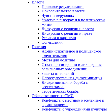
Власти
Правовое регулирование
Покровительство властей
Чувства верующих
Участие в выборах и в политической
жизни
Дискуссии о религии и власти
Дискуссии о религии и праве
Религии и карантин
Соглашения
Гонения
Административное и полицейское
вмешательство
Места для молитвы
Отказ в регистрации и ликвидация
религиозных объединений
Защита от гонений
Негосударственная дискриминация
Дискриминация и борьба с
"сектантами"
Теоретическая борьба
Общественность и СМИ
Конфликты с местным населением и
организациями
Конфликты с учреждениями культуры