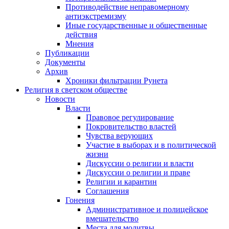
Противодействие неправомерному
антиэкстремизму
Иные государственные и общественные
действия
Мнения
Публикации
Документы
Архив
Хроники фильтрации Рунета
Религия в светском обществе
Новости
Власти
Правовое регулирование
Покровительство властей
Чувства верующих
Участие в выборах и в политической
жизни
Дискуссии о религии и власти
Дискуссии о религии и праве
Религии и карантин
Соглашения
Гонения
Административное и полицейское
вмешательство
Места для молитвы