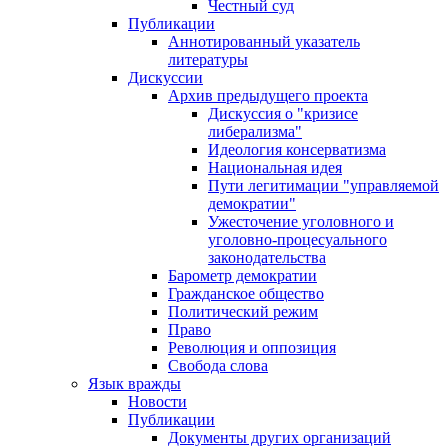
Честный суд
Публикации
Аннотированный указатель
литературы
Дискуссии
Архив предыдущего проекта
Дискуссия о "кризисе
либерализма"
Идеология консерватизма
Национальная идея
Пути легитимации "управляемой
демократии"
Ужесточение уголовного и
уголовно-процесуального
законодательства
Барометр демократии
Гражданское общество
Политический режим
Право
Революция и оппозиция
Свобода слова
Язык вражды
Новости
Публикации
Документы других организаций