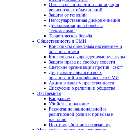
Отказ в регистрации и ликвидация
религиозных объединений
Защита от гонений
Негосударственная дискриминация
Дискриминация и борьба с
"сектантами"
Теоретическая борьба
Общественность и СМИ
Конфликты с местным населением и
организациями
Конфликты с учреждениями культуры
Защита права на свободу совести
Светские организации против "сект"
Диффамация религиозных
организаций и конфликты со СМИ
Акции в защиту нравственности
Дискуссии о религии и обществе
Экстремизм
Вандализм
Убийства и насилие
Разжигание национальной и
религиозной розни и призывы к
насилию
Противодействие экстремизму
Межконфессиональные отношения