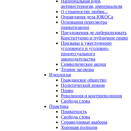
Национальная идея,
антивестернизм, империализм
О странностях любви...
Оправдания дела ЮКОСа
Основания пересмотра
приватизации
Предложения де-либерализовать
Конституцию и публичное право
Призывы к ужесточению
уголовного и уголовно-
процессуального
законодательства
Символические акции
Теории заговора
Идеология
Гражданское общество
Политический режим
Право
Революция и контрреволюция
Свобода слова
Практика
Приватность
Свобода слова
Справедливые выборы
Хорошая полиция