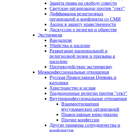
Защита права на свободу совести
Светские организации против "сект"
Диффамация религиозных
организаций и конфликты со СМИ
Акции в защиту нравственности
Дискуссии о религии и обществе
Экстремизм
Вандализм
Убийства и насилие
Разжигание национальной и
религиозной розни и призывы к
насилию
Противодействие экстремизму
Межконфессиональные отношения
Русская Православная Церковь и
католики
Христианство и ислам
Традиционные религии против "сект"
Внутриконфессиональные отношения
Взаимоотношения
мусульманских организаций
Православные юрисдикции
Прочие конфессии
Другие примеры сотрудничества и
конфликтов