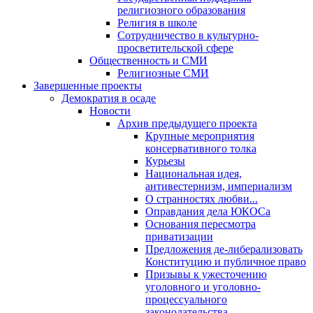
религиозного образования
Религия в школе
Сотрудничество в культурно-
просветительской сфере
Общественность и СМИ
Религиозные СМИ
Завершенные проекты
Демократия в осаде
Новости
Архив предыдущего проекта
Крупные мероприятия
консервативного толка
Курьезы
Национальная идея,
антивестернизм, империализм
О странностях любви...
Оправдания дела ЮКОСа
Основания пересмотра
приватизации
Предложения де-либерализовать
Конституцию и публичное право
Призывы к ужесточению
уголовного и уголовно-
процессуального
законодательства