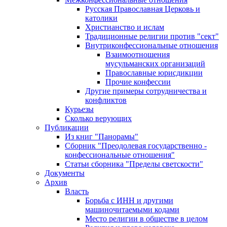
Русская Православная Церковь и
католики
Христианство и ислам
Традиционные религии против "сект"
Внутриконфессиональные отношения
Взаимоотношения
мусульманских организаций
Православные юрисдикции
Прочие конфессии
Другие примеры сотрудничества и
конфликтов
Курьезы
Сколько верующих
Публикации
Из книг "Панорамы"
Сборник "Преодолевая государственно -
конфессиональные отношения"
Статьи сборника "Пределы светскости"
Документы
Архив
Власть
Борьба с ИНН и другими
машиночитаемыми кодами
Место религии в обществе в целом