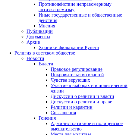
Противодействие неправомерному
антиэкстремизму
Иные государственные и общественные
действия
Мнения
Публикации
Документы
Архив
Хроники фильтрации Рунета
Религия в светском обществе
Новости
Власти
Правовое регулирование
Покровительство властей
Чувства верующих
Участие в выборах и в политической
жизни
Дискуссии о религии и власти
Дискуссии о религии и праве
Религии и карантин
Соглашения
Гонения
Административное и полицейское
вмешательство
Места для молитвы