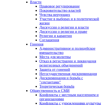
Власти
Правовое регулирование
Покровительство властей
Чувства верующих
Участие в выборах и в политической
жизни
Дискуссии о религии и власти
Дискуссии о религии и праве
Религии и карантин
Соглашения
Гонения
Административное и полицейское
вмешательство
Места для молитвы
Отказ в регистрации и ликвидация
религиозных объединений
Защита от гонений
Негосударственная дискриминация
Дискриминация и борьба с
"сектантами"
Теоретическая борьба
Общественность и СМИ
Конфликты с местным населением и
организациями
Конфликты с учреждениями культуры