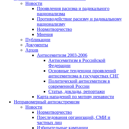
Новости
Проявления расизма и радикального
национализма
Противодействие расизму и радикальному
национализму
Нормотворчество
Мнения
Публикации
Документы
Архив
Антисемитизм 2003-2006
Антисемитизм в Российской
Федерации
Основные тенденции проявлений
антисемитизма в государствах СНГ
Политический антисемитизм в
современной России
Статьи, доклады, репортажи
Карта нападений по мотиву ненависти
Неправомерный антиэкстремизм
Новости
Нормотворчество
Преследования организаций, СМИ и
частных лиц
Избирательные кампании