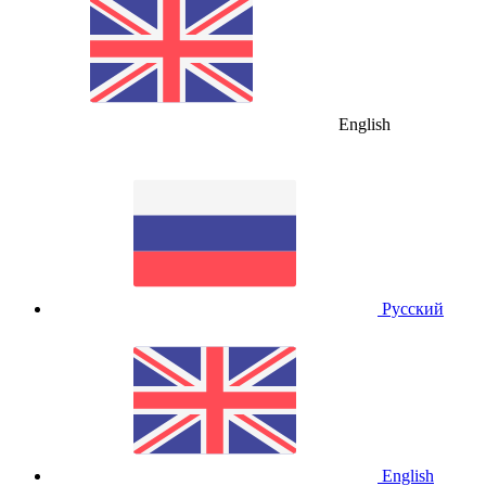
English
Русский
English