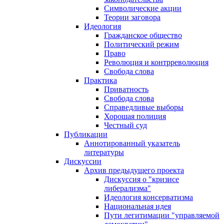
Символические акции
Теории заговора
Идеология
Гражданское общество
Политический режим
Право
Революция и контрреволюция
Свобода слова
Практика
Приватность
Свобода слова
Справедливые выборы
Хорошая полиция
Честный суд
Публикации
Аннотированный указатель
литературы
Дискуссии
Архив предыдущего проекта
Дискуссия о "кризисе
либерализма"
Идеология консерватизма
Национальная идея
Пути легитимации "управляемой