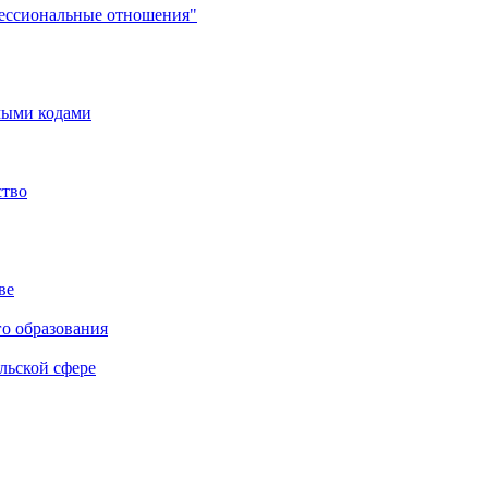
фессиональные отношения"
мыми кодами
ство
ве
го образования
льской сфере