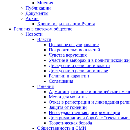
Мнения
Публикации
Документы
Архив
Хроники фильтрации Рунета
Религия в светском обществе
Новости
Власти
Правовое регулирование
Покровительство властей
Чувства верующих
Участие в выборах и в политической ж
Дискуссии о религии и власти
Дискуссии о религии и праве
Религии и карантин
Соглашения
Гонения
Административное и полицейское вмеш
Места для молитвы
Отказ в регистрации и ликвидация рел
Защита от гонений
Негосударственная дискриминация
Дискриминация и борьба с "сектантами
Теоретическая борьба
Общественность и СМИ