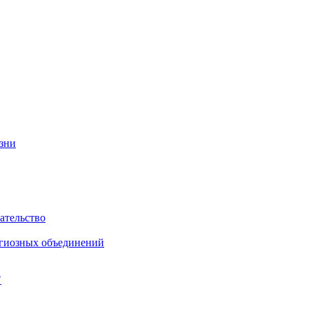
изни
ательство
игиозных объединений
"