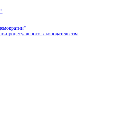
а"
демократии"
но-процесуального законодательства