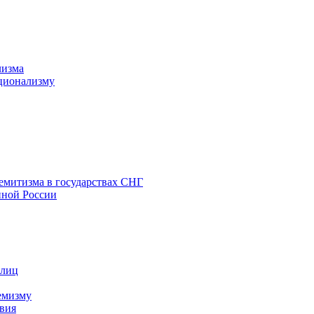
лизма
ционализму
емитизма в государствах СНГ
нной России
 лиц
емизму
вия