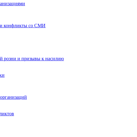
ганизациями
 и конфликты со СМИ
й розни и призывы к насилию
ки
организаций
ликтов