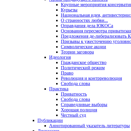
Крупные мероприятия консервати
Курьезы
Национальная идея, антивестерни
О странностях любви...
Оправдания дела ЮКОСа
Основания пересмотра приватиза
Предложения де-либерализовать 
Призывы к ужесточению уголовног
Символические акции
Теории заговора
Идеология
Гражданское общество
Политический режим
Право
Революция и контрреволюция
Свобода слова
Практика
Приватность
Свобода слова
Справедливые выборы
Хорошая полиция
Честный суд
Публикации
Аннотированный указатель литературы
Дискуссии