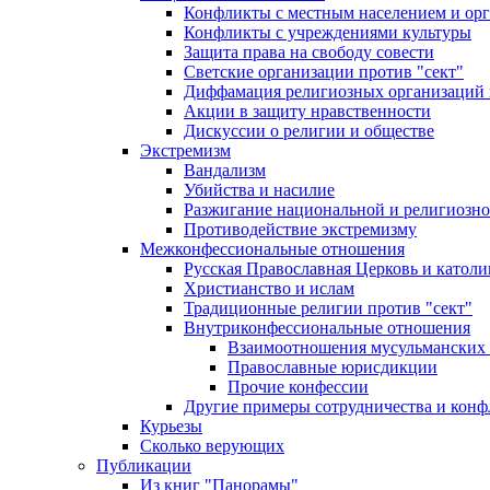
Конфликты с местным населением и ор
Конфликты с учреждениями культуры
Защита права на свободу совести
Светские организации против "сект"
Диффамация религиозных организаций
Акции в защиту нравственности
Дискуссии о религии и обществе
Экстремизм
Вандализм
Убийства и насилие
Разжигание национальной и религиозно
Противодействие экстремизму
Межконфессиональные отношения
Русская Православная Церковь и католи
Христианство и ислам
Традиционные религии против "сект"
Внутриконфессиональные отношения
Взаимоотношения мусульманских 
Православные юрисдикции
Прочие конфессии
Другие примеры сотрудничества и конф
Курьезы
Сколько верующих
Публикации
Из книг "Панорамы"