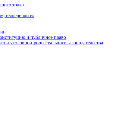
вного толка
зм, империализм
ции
Конституцию и публичное право
о и уголовно-процессуального законодательства