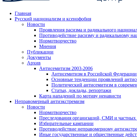
Главная
Русский национализм и ксенофобия
Новости
Проявления расизма и радикального национа
Противодействие расизму и радикальному на
Нормотворчество
Мнения
Публикации
Документы
Архив
Антисемитизм 2003-2006
Антисемитизм в Российской Федерации
Основные тенденции проявлений антис
Политический антисемитизм в совреме
Статьи, доклады, репортажи
Карта нападений по мотиву ненависти
Неправомерный антиэкстремизм
Новости
Нормотворчество
Преследования организаций, СМИ и частных
Избирательные кампании
Противодействие неправомерному антиэкстр
Иные государственные и общественные дейст