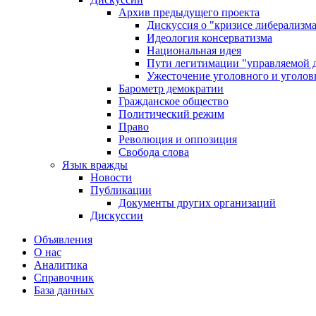
Архив предыдущего проекта
Дискуссия о "кризисе либерализм
Идеология консерватизма
Национальная идея
Пути легитимации "управляемой 
Ужесточение уголовного и уголов
Барометр демократии
Гражданское общество
Политический режим
Право
Революция и оппозиция
Свобода слова
Язык вражды
Новости
Публикации
Документы других организаций
Дискуссии
Объявления
О нас
Аналитика
Справочник
База данных