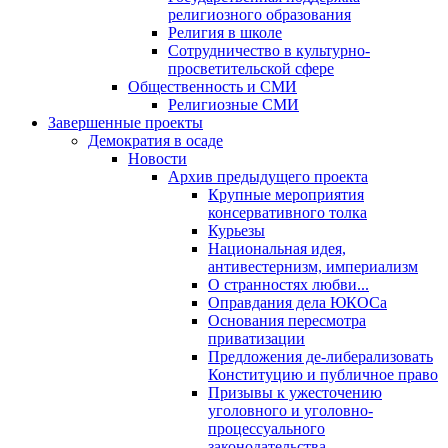
религиозного образования
Религия в школе
Сотрудничество в культурно-
просветительской сфере
Общественность и СМИ
Религиозные СМИ
Завершенные проекты
Демократия в осаде
Новости
Архив предыдущего проекта
Крупные мероприятия
консервативного толка
Курьезы
Национальная идея,
антивестернизм, империализм
О странностях любви...
Оправдания дела ЮКОСа
Основания пересмотра
приватизации
Предложения де-либерализовать
Конституцию и публичное право
Призывы к ужесточению
уголовного и уголовно-
процессуального
законодательства