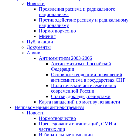
Новости
Проявления расизма и радикального
национализма
Противодействие расизму и радикальному
национализму
Нормотворчество
Мнения
Публикации
Документы
Архив
Антисемитизм 2003-2006
Антисемитизм в Российской
Федерации
Основные тенденции проявлений
антисемитизма в государствах СНГ
Политический антисемитизм в
современной России
Статьи, доклады, репортажи
Карта нападений по мотиву ненависти
Неправомерный антиэкстремизм
Новости
Нормотворчество
Преследования организаций, СМИ и
частных лиц
Избирательные кампании