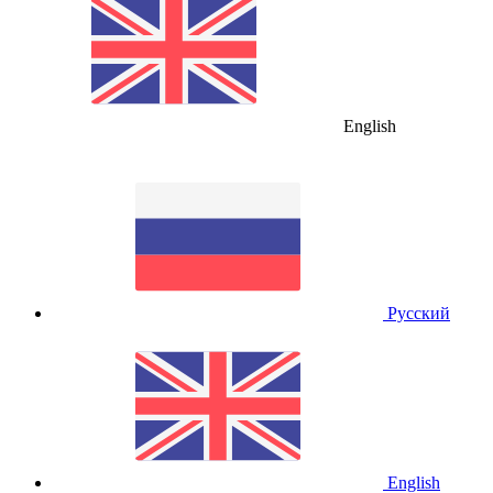
English
Русский
English