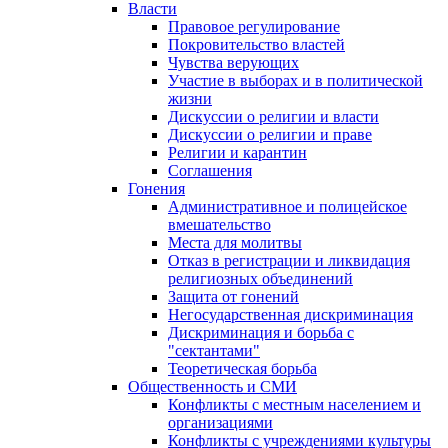
Власти
Правовое регулирование
Покровительство властей
Чувства верующих
Участие в выборах и в политической
жизни
Дискуссии о религии и власти
Дискуссии о религии и праве
Религии и карантин
Соглашения
Гонения
Административное и полицейское
вмешательство
Места для молитвы
Отказ в регистрации и ликвидация
религиозных объединений
Защита от гонений
Негосударственная дискриминация
Дискриминация и борьба с
"сектантами"
Теоретическая борьба
Общественность и СМИ
Конфликты с местным населением и
организациями
Конфликты с учреждениями культуры