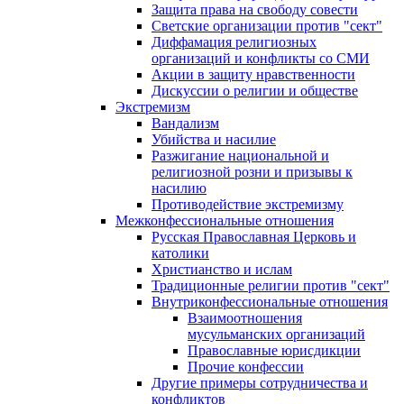
Защита права на свободу совести
Светские организации против "сект"
Диффамация религиозных
организаций и конфликты со СМИ
Акции в защиту нравственности
Дискуссии о религии и обществе
Экстремизм
Вандализм
Убийства и насилие
Разжигание национальной и
религиозной розни и призывы к
насилию
Противодействие экстремизму
Межконфессиональные отношения
Русская Православная Церковь и
католики
Христианство и ислам
Традиционные религии против "сект"
Внутриконфессиональные отношения
Взаимоотношения
мусульманских организаций
Православные юрисдикции
Прочие конфессии
Другие примеры сотрудничества и
конфликтов