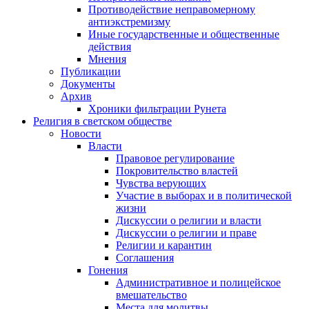
Противодействие неправомерному
антиэкстремизму
Иные государственные и общественные
действия
Мнения
Публикации
Документы
Архив
Хроники фильтрации Рунета
Религия в светском обществе
Новости
Власти
Правовое регулирование
Покровительство властей
Чувства верующих
Участие в выборах и в политической
жизни
Дискуссии о религии и власти
Дискуссии о религии и праве
Религии и карантин
Соглашения
Гонения
Административное и полицейское
вмешательство
Места для молитвы