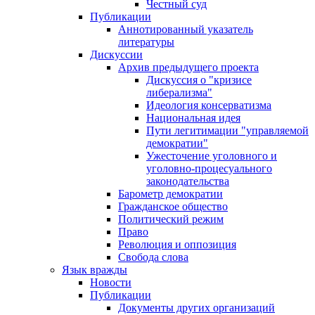
Честный суд
Публикации
Аннотированный указатель
литературы
Дискуссии
Архив предыдущего проекта
Дискуссия о "кризисе
либерализма"
Идеология консерватизма
Национальная идея
Пути легитимации "управляемой
демократии"
Ужесточение уголовного и
уголовно-процесуального
законодательства
Барометр демократии
Гражданское общество
Политический режим
Право
Революция и оппозиция
Свобода слова
Язык вражды
Новости
Публикации
Документы других организаций