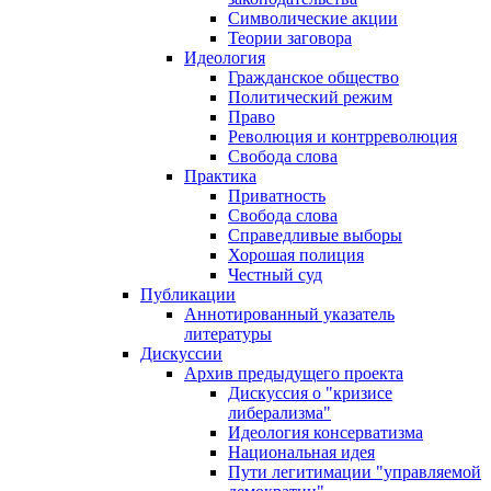
Символические акции
Теории заговора
Идеология
Гражданское общество
Политический режим
Право
Революция и контрреволюция
Свобода слова
Практика
Приватность
Свобода слова
Справедливые выборы
Хорошая полиция
Честный суд
Публикации
Аннотированный указатель
литературы
Дискуссии
Архив предыдущего проекта
Дискуссия о "кризисе
либерализма"
Идеология консерватизма
Национальная идея
Пути легитимации "управляемой