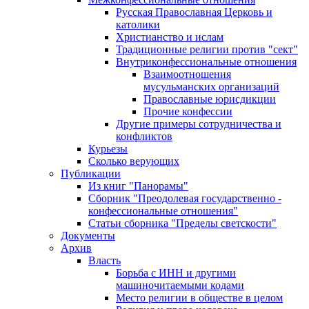
Русская Православная Церковь и
католики
Христианство и ислам
Традиционные религии против "сект"
Внутриконфессиональные отношения
Взаимоотношения
мусульманских организаций
Православные юрисдикции
Прочие конфессии
Другие примеры сотрудничества и
конфликтов
Курьезы
Сколько верующих
Публикации
Из книг "Панорамы"
Сборник "Преодолевая государственно -
конфессиональные отношения"
Статьи сборника "Пределы светскости"
Документы
Архив
Власть
Борьба с ИНН и другими
машиночитаемыми кодами
Место религии в обществе в целом