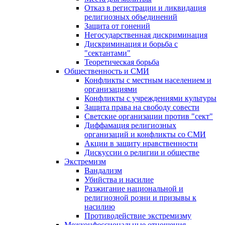
Отказ в регистрации и ликвидация
религиозных объединений
Защита от гонений
Негосударственная дискриминация
Дискриминация и борьба с
"сектантами"
Теоретическая борьба
Общественность и СМИ
Конфликты с местным населением и
организациями
Конфликты с учреждениями культуры
Защита права на свободу совести
Светские организации против "сект"
Диффамация религиозных
организаций и конфликты со СМИ
Акции в защиту нравственности
Дискуссии о религии и обществе
Экстремизм
Вандализм
Убийства и насилие
Разжигание национальной и
религиозной розни и призывы к
насилию
Противодействие экстремизму
Межконфессиональные отношения