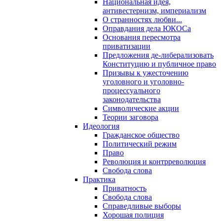
Национальная идея,
антивестернизм, империализм
О странностях любви...
Оправдания дела ЮКОСа
Основания пересмотра
приватизации
Предложения де-либерализовать
Конституцию и публичное право
Призывы к ужесточению
уголовного и уголовно-
процессуального
законодательства
Символические акции
Теории заговора
Идеология
Гражданское общество
Политический режим
Право
Революция и контрреволюция
Свобода слова
Практика
Приватность
Свобода слова
Справедливые выборы
Хорошая полиция