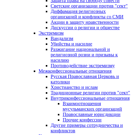
Защита права на свободу совести
Светские организации против "сект"
Диффамация религиозных
организаций и конфликты со СМИ
Акции в защиту нравственности
Дискуссии о религии и обществе
Экстремизм
Вандализм
Убийства и насилие
Разжигание национальной и
религиозной розни и призывы к
насилию
Противодействие экстремизму
Межконфессиональные отношения
Русская Православная Церковь и
католики
Христианство и ислам
Традиционные религии против "сект"
Внутриконфессиональные отношения
Взаимоотношения
мусульманских организаций
Православные юрисдикции
Прочие конфессии
Другие примеры сотрудничества и
конфликтов