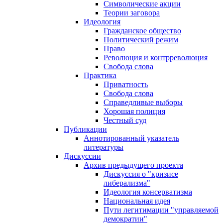
Символические акции
Теории заговора
Идеология
Гражданское общество
Политический режим
Право
Революция и контрреволюция
Свобода слова
Практика
Приватность
Свобода слова
Справедливые выборы
Хорошая полиция
Честный суд
Публикации
Аннотированный указатель
литературы
Дискуссии
Архив предыдущего проекта
Дискуссия о "кризисе
либерализма"
Идеология консерватизма
Национальная идея
Пути легитимации "управляемой
демократии"