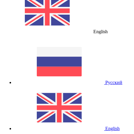
English
Русский
English