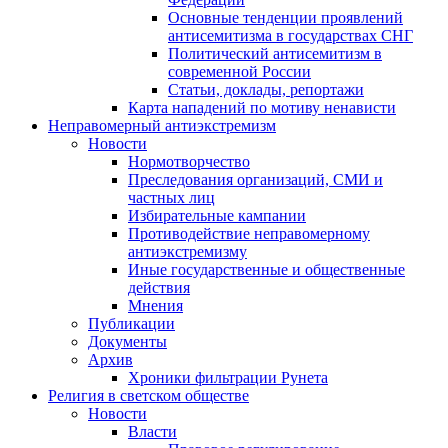
Основные тенденции проявлений
антисемитизма в государствах СНГ
Политический антисемитизм в
современной России
Статьи, доклады, репортажи
Карта нападений по мотиву ненависти
Неправомерный антиэкстремизм
Новости
Нормотворчество
Преследования организаций, СМИ и
частных лиц
Избирательные кампании
Противодействие неправомерному
антиэкстремизму
Иные государственные и общественные
действия
Мнения
Публикации
Документы
Архив
Хроники фильтрации Рунета
Религия в светском обществе
Новости
Власти