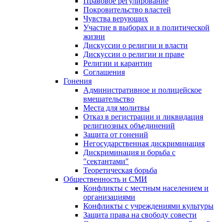
Правовое регулирование
Покровительство властей
Чувства верующих
Участие в выборах и в политической
жизни
Дискуссии о религии и власти
Дискуссии о религии и праве
Религии и карантин
Соглашения
Гонения
Административное и полицейское
вмешательство
Места для молитвы
Отказ в регистрации и ликвидация
религиозных объединений
Защита от гонений
Негосударственная дискриминация
Дискриминация и борьба с
"сектантами"
Теоретическая борьба
Общественность и СМИ
Конфликты с местным населением и
организациями
Конфликты с учреждениями культуры
Защита права на свободу совести