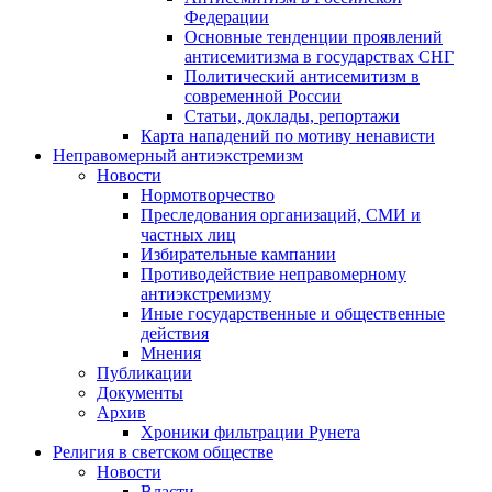
Федерации
Основные тенденции проявлений
антисемитизма в государствах СНГ
Политический антисемитизм в
современной России
Статьи, доклады, репортажи
Карта нападений по мотиву ненависти
Неправомерный антиэкстремизм
Новости
Нормотворчество
Преследования организаций, СМИ и
частных лиц
Избирательные кампании
Противодействие неправомерному
антиэкстремизму
Иные государственные и общественные
действия
Мнения
Публикации
Документы
Архив
Хроники фильтрации Рунета
Религия в светском обществе
Новости
Власти