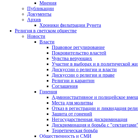
Мнения
Публикации
Документы
Архив
Хроники фильтрации Рунета
Религия в светском обществе
Новости
Власти
Правовое регулирование
Покровительство властей
Чувства верующих
Участие в выборах и в политической ж
Дискуссии о религии и власти
Дискуссии о религии и праве
Религии и карантин
Соглашения
Гонения
Административное и полицейское вмеш
Места для молитвы
Отказ в регистрации и ликвидация рел
Защита от гонений
Негосударственная дискриминация
Дискриминация и борьба с "сектантами
Теоретическая борьба
Общественность и СМИ