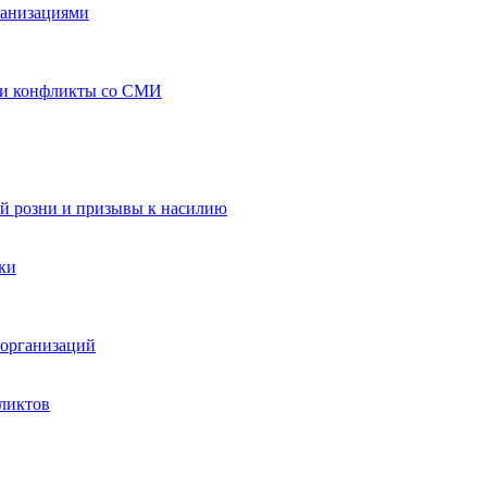
ганизациями
 и конфликты со СМИ
й розни и призывы к насилию
ки
организаций
ликтов