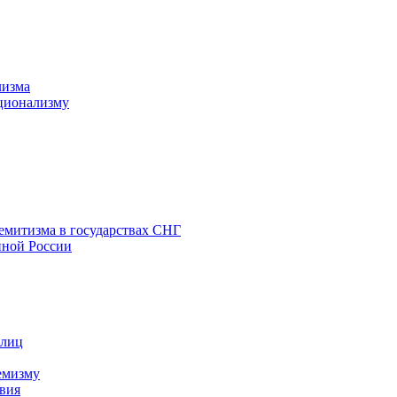
лизма
ционализму
емитизма в государствах СНГ
нной России
 лиц
емизму
вия