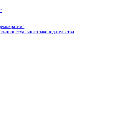
а"
демократии"
но-процесуального законодательства