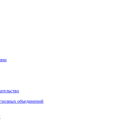
изни
ательство
игиозных объединений
"