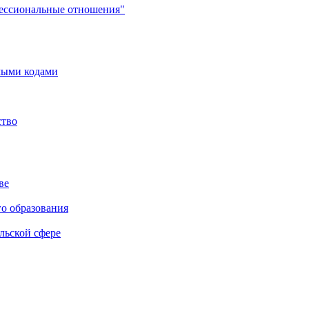
фессиональные отношения"
мыми кодами
ство
ве
го образования
льской сфере