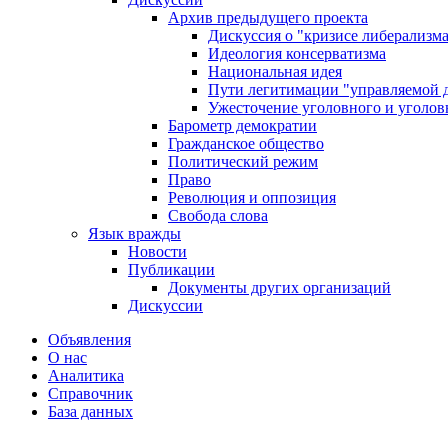
Архив предыдущего проекта
Дискуссия о "кризисе либерализм
Идеология консерватизма
Национальная идея
Пути легитимации "управляемой 
Ужесточение уголовного и уголов
Барометр демократии
Гражданское общество
Политический режим
Право
Революция и оппозиция
Свобода слова
Язык вражды
Новости
Публикации
Документы других организаций
Дискуссии
Объявления
О нас
Аналитика
Справочник
База данных