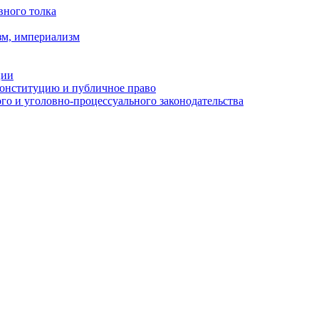
вного толка
зм, империализм
ции
Конституцию и публичное право
о и уголовно-процессуального законодательства