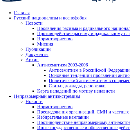
Главная
Русский национализм и ксенофобия
Новости
Проявления расизма и радикального национа
Противодействие расизму и радикальному на
Нормотворчество
Мнения
Публикации
Документы
Архив
Антисемитизм 2003-2006
Антисемитизм в Российской Федерации
Основные тенденции проявлений антис
Политический антисемитизм в совреме
Статьи, доклады, репортажи
Карта нападений по мотиву ненависти
Неправомерный антиэкстремизм
Новости
Нормотворчество
Преследования организаций, СМИ и частных
Избирательные кампании
Противодействие неправомерному антиэкстр
Иные государственные и общественные дейст