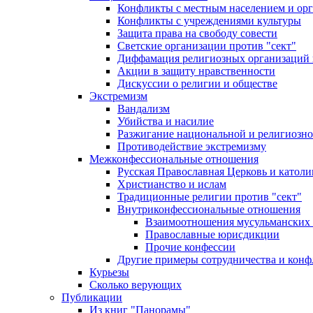
Конфликты с местным населением и ор
Конфликты с учреждениями культуры
Защита права на свободу совести
Светские организации против "сект"
Диффамация религиозных организаций
Акции в защиту нравственности
Дискуссии о религии и обществе
Экстремизм
Вандализм
Убийства и насилие
Разжигание национальной и религиозно
Противодействие экстремизму
Межконфессиональные отношения
Русская Православная Церковь и католи
Христианство и ислам
Традиционные религии против "сект"
Внутриконфессиональные отношения
Взаимоотношения мусульманских 
Православные юрисдикции
Прочие конфессии
Другие примеры сотрудничества и конф
Курьезы
Сколько верующих
Публикации
Из книг "Панорамы"