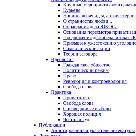
Крупные мероприятия консервати
Курьезы
Национальная идея, антивестерни
О странностях любви...
Оправдания дела ЮКОСа
Основания пересмотра приватиза
Предложения де-либерализовать 
Призывы к ужесточению уголовног
Символические акции
Теории заговора
Идеология
Гражданское общество
Политический режим
Право
Революция и контрреволюция
Свобода слова
Практика
Приватность
Свобода слова
Справедливые выборы
Хорошая полиция
Честный суд
Публикации
Аннотированный указатель литературы
Дискуссии