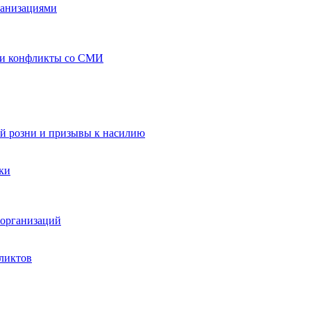
ганизациями
 и конфликты со СМИ
й розни и призывы к насилию
ки
организаций
ликтов