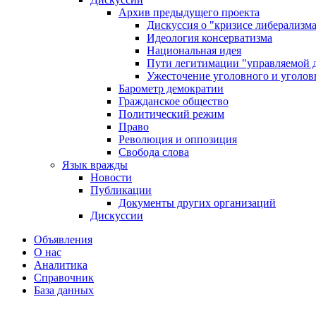
Архив предыдущего проекта
Дискуссия о "кризисе либерализм
Идеология консерватизма
Национальная идея
Пути легитимации "управляемой 
Ужесточение уголовного и уголов
Барометр демократии
Гражданское общество
Политический режим
Право
Революция и оппозиция
Свобода слова
Язык вражды
Новости
Публикации
Документы других организаций
Дискуссии
Объявления
О нас
Аналитика
Справочник
База данных