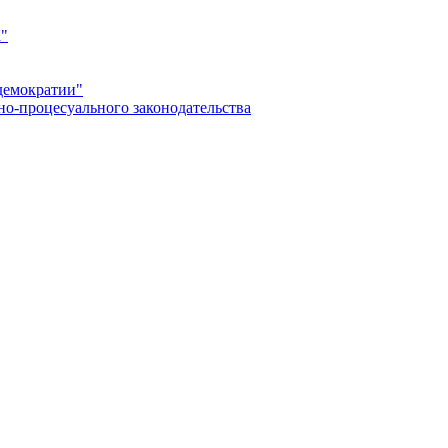
а"
демократии"
но-процесуального законодательства