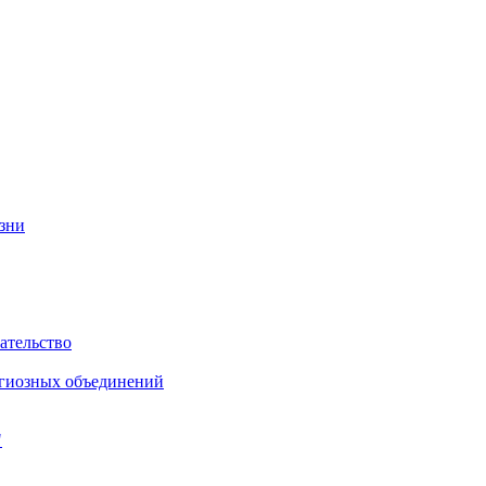
изни
ательство
игиозных объединений
"