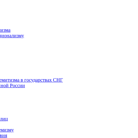
лизма
ционализму
емитизма в государствах СНГ
нной России
 лиц
емизму
вия