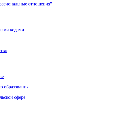
фессиональные отношения"
мыми кодами
ство
ве
го образования
льской сфере