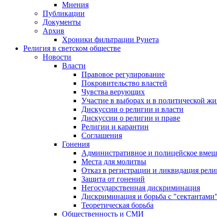
Мнения
Публикации
Документы
Архив
Хроники фильтрации Рунета
Религия в светском обществе
Новости
Власти
Правовое регулирование
Покровительство властей
Чувства верующих
Участие в выборах и в политической ж
Дискуссии о религии и власти
Дискуссии о религии и праве
Религии и карантин
Соглашения
Гонения
Административное и полицейское вмеш
Места для молитвы
Отказ в регистрации и ликвидация рел
Защита от гонений
Негосударственная дискриминация
Дискриминация и борьба с "сектантами
Теоретическая борьба
Общественность и СМИ