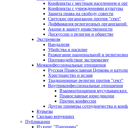
Конфликты с местным населением и ор
Конфликты с учреждениями культуры
Защита права на свободу совести
Светские организации против "сект"
Диффамация религиозных организаций
Акции в защиту нравственности
Дискуссии о религии и обществе
Экстремизм
Вандализм
Убийства и насилие
Разжигание национальной и религиозно
Противодействие экстремизму
Межконфессиональные отношения
Русская Православная Церковь и католи
Христианство и ислам
Традиционные религии против "сект"
Внутриконфессиональные отношения
Взаимоотношения мусульманских 
Православные юрисдикции
Прочие конфессии
Другие примеры сотрудничества и конф
Курьезы
Сколько верующих
Публикации
Из книг "Панорамы"