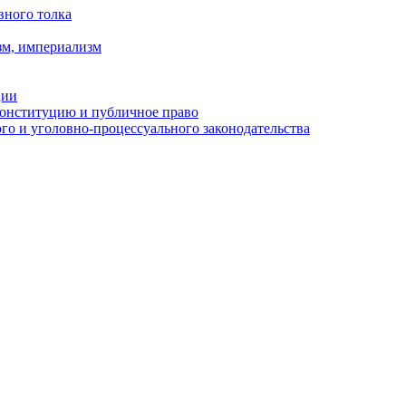
вного толка
зм, империализм
ции
Конституцию и публичное право
о и уголовно-процессуального законодательства