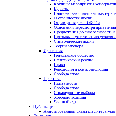
Крупные мероприятия консервати
Курьезы
Национальная идея, антивестерни
О странностях любви...
Оправдания дела ЮКОСа
Основания пересмотра приватиза
Предложения де-либерализовать 
Призывы к ужесточению уголовног
Символические акции
Теории заговора
Идеология
Гражданское общество
Политический режим
Право
Революция и контрреволюция
Свобода слова
Практика
Приватность
Свобода слова
Справедливые выборы
Хорошая полиция
Честный суд
Публикации
Аннотированный указатель литературы
Дискуссии