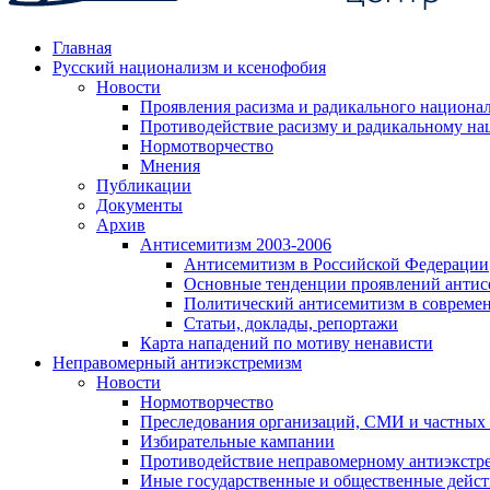
Главная
Русский национализм и ксенофобия
Новости
Проявления расизма и радикального национа
Противодействие расизму и радикальному на
Нормотворчество
Мнения
Публикации
Документы
Архив
Антисемитизм 2003-2006
Антисемитизм в Российской Федерации
Основные тенденции проявлений антис
Политический антисемитизм в совреме
Статьи, доклады, репортажи
Карта нападений по мотиву ненависти
Неправомерный антиэкстремизм
Новости
Нормотворчество
Преследования организаций, СМИ и частных
Избирательные кампании
Противодействие неправомерному антиэкстр
Иные государственные и общественные дейст