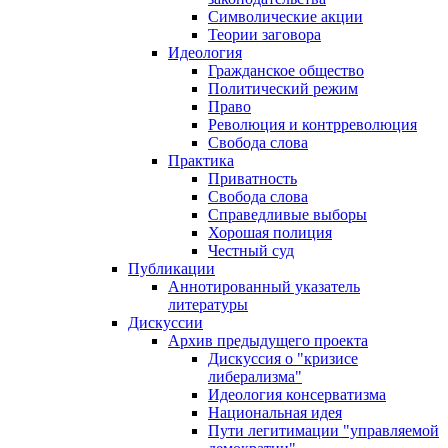
Символические акции
Теории заговора
Идеология
Гражданское общество
Политический режим
Право
Революция и контрреволюция
Свобода слова
Практика
Приватность
Свобода слова
Справедливые выборы
Хорошая полиция
Честный суд
Публикации
Аннотированный указатель
литературы
Дискуссии
Архив предыдущего проекта
Дискуссия о "кризисе
либерализма"
Идеология консерватизма
Национальная идея
Пути легитимации "управляемой