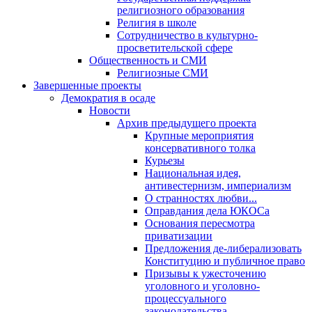
религиозного образования
Религия в школе
Сотрудничество в культурно-
просветительской сфере
Общественность и СМИ
Религиозные СМИ
Завершенные проекты
Демократия в осаде
Новости
Архив предыдущего проекта
Крупные мероприятия
консервативного толка
Курьезы
Национальная идея,
антивестернизм, империализм
О странностях любви...
Оправдания дела ЮКОСа
Основания пересмотра
приватизации
Предложения де-либерализовать
Конституцию и публичное право
Призывы к ужесточению
уголовного и уголовно-
процессуального
законодательства