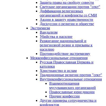
Защита права на свободу совести
Светские организации против "сект"
Диффамация религиозных
организаций и конфликты со СМИ
Акции в защиту нравственности
Дискуссии о религии и обществе
Экстремизм
Вандализм
Убийства и насилие
Разжигание национальной и
религиозной розни и призывы к
насилию
Противодействие экстремизму
Межконфессиональные отношения
Русская Православная Церковь и
католики
Христианство и ислам
Традиционные религии против "сект"
Внутриконфессиональные отношения
Взаимоотношения
мусульманских организаций
Православные юрисдикции
Прочие конфессии
Другие примеры сотрудничества и
конфликтов