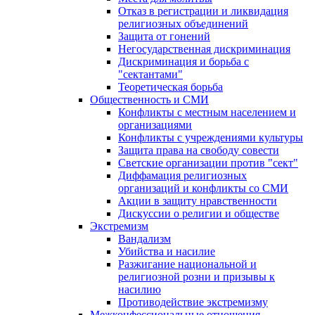
Отказ в регистрации и ликвидация
религиозных объединений
Защита от гонений
Негосударственная дискриминация
Дискриминация и борьба с
"сектантами"
Теоретическая борьба
Общественность и СМИ
Конфликты с местным населением и
организациями
Конфликты с учреждениями культуры
Защита права на свободу совести
Светские организации против "сект"
Диффамация религиозных
организаций и конфликты со СМИ
Акции в защиту нравственности
Дискуссии о религии и обществе
Экстремизм
Вандализм
Убийства и насилие
Разжигание национальной и
религиозной розни и призывы к
насилию
Противодействие экстремизму
Межконфессиональные отношения