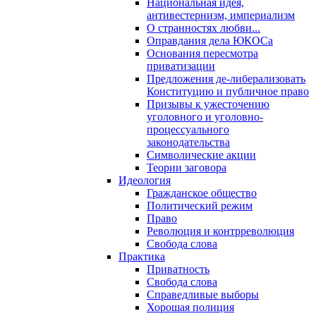
Национальная идея,
антивестернизм, империализм
О странностях любви...
Оправдания дела ЮКОСа
Основания пересмотра
приватизации
Предложения де-либерализовать
Конституцию и публичное право
Призывы к ужесточению
уголовного и уголовно-
процессуального
законодательства
Символические акции
Теории заговора
Идеология
Гражданское общество
Политический режим
Право
Революция и контрреволюция
Свобода слова
Практика
Приватность
Свобода слова
Справедливые выборы
Хорошая полиция