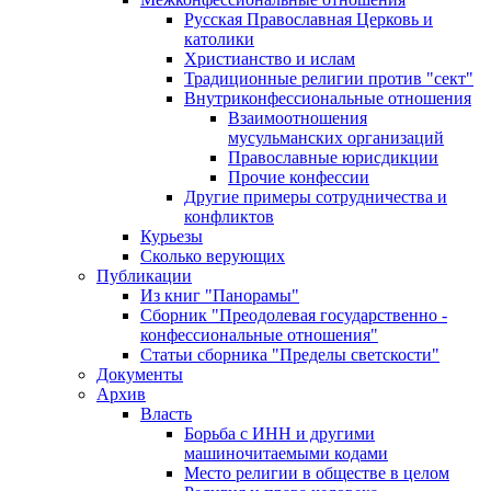
Русская Православная Церковь и
католики
Христианство и ислам
Традиционные религии против "сект"
Внутриконфессиональные отношения
Взаимоотношения
мусульманских организаций
Православные юрисдикции
Прочие конфессии
Другие примеры сотрудничества и
конфликтов
Курьезы
Сколько верующих
Публикации
Из книг "Панорамы"
Сборник "Преодолевая государственно -
конфессиональные отношения"
Статьи сборника "Пределы светскости"
Документы
Архив
Власть
Борьба с ИНН и другими
машиночитаемыми кодами
Место религии в обществе в целом