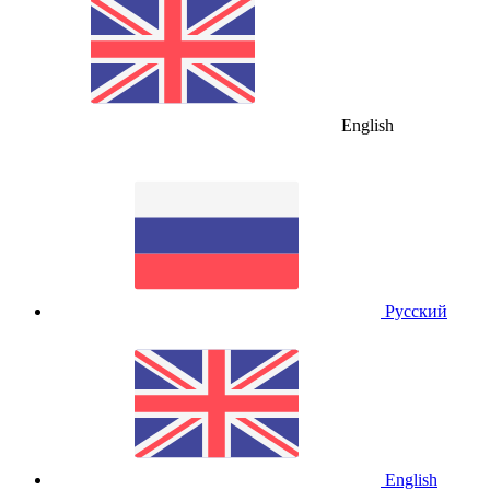
English
Русский
English