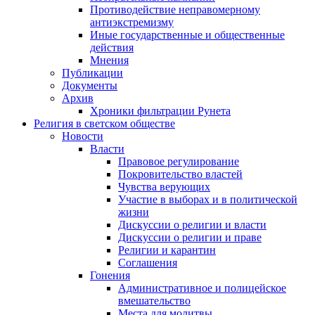
Противодействие неправомерному
антиэкстремизму
Иные государственные и общественные
действия
Мнения
Публикации
Документы
Архив
Хроники фильтрации Рунета
Религия в светском обществе
Новости
Власти
Правовое регулирование
Покровительство властей
Чувства верующих
Участие в выборах и в политической
жизни
Дискуссии о религии и власти
Дискуссии о религии и праве
Религии и карантин
Соглашения
Гонения
Административное и полицейское
вмешательство
Места для молитвы