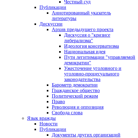
Честный суд
Публикации
Аннотированный указатель
литературы
Дискуссии
Архив предыдущего проекта
Дискуссия о "кризисе
либерализма"
Идеология консерватизма
Национальная идея
Пути легитимации "управляемой
демократии"
Ужесточение уголовного и
уголовно-процесуального
законодательства
Барометр демократии
Гражданское общество
Политический режим
Право
Революция и оппозиция
Свобода слова
Язык вражды
Новости
Публикации
Документы других организаций