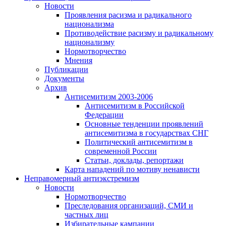
Новости
Проявления расизма и радикального
национализма
Противодействие расизму и радикальному
национализму
Нормотворчество
Мнения
Публикации
Документы
Архив
Антисемитизм 2003-2006
Антисемитизм в Российской
Федерации
Основные тенденции проявлений
антисемитизма в государствах СНГ
Политический антисемитизм в
современной России
Статьи, доклады, репортажи
Карта нападений по мотиву ненависти
Неправомерный антиэкстремизм
Новости
Нормотворчество
Преследования организаций, СМИ и
частных лиц
Избирательные кампании