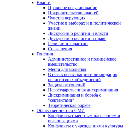
Власти
Правовое регулирование
Покровительство властей
Чувства верующих
Участие в выборах и в политической
жизни
Дискуссии о религии и власти
Дискуссии о религии и праве
Религии и карантин
Соглашения
Гонения
Административное и полицейское
вмешательство
Места для молитвы
Отказ в регистрации и ликвидация
религиозных объединений
Защита от гонений
Негосударственная дискриминация
Дискриминация и борьба с
"сектантами"
Теоретическая борьба
Общественность и СМИ
Конфликты с местным населением и
организациями
Конфликты с учреждениями культуры