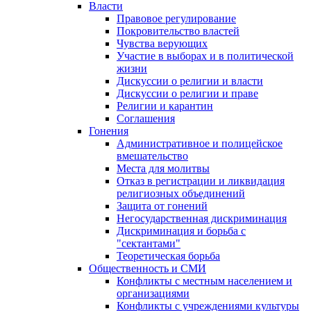
Власти
Правовое регулирование
Покровительство властей
Чувства верующих
Участие в выборах и в политической
жизни
Дискуссии о религии и власти
Дискуссии о религии и праве
Религии и карантин
Соглашения
Гонения
Административное и полицейское
вмешательство
Места для молитвы
Отказ в регистрации и ликвидация
религиозных объединений
Защита от гонений
Негосударственная дискриминация
Дискриминация и борьба с
"сектантами"
Теоретическая борьба
Общественность и СМИ
Конфликты с местным населением и
организациями
Конфликты с учреждениями культуры