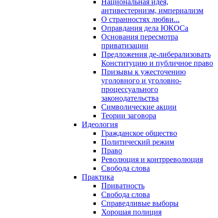
Национальная идея,
антивестернизм, империализм
О странностях любви...
Оправдания дела ЮКОСа
Основания пересмотра
приватизации
Предложения де-либерализовать
Конституцию и публичное право
Призывы к ужесточению
уголовного и уголовно-
процессуального
законодательства
Символические акции
Теории заговора
Идеология
Гражданское общество
Политический режим
Право
Революция и контрреволюция
Свобода слова
Практика
Приватность
Свобода слова
Справедливые выборы
Хорошая полиция