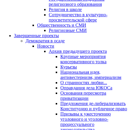
религиозного образования
Религия в школе
Сотрудничество в культурно-
просветительской сфере
Общественность и СМИ
Религиозные СМИ
Завершенные проекты
Демократия в осаде
Новости
Архив предыдущего проекта
Крупные мероприятия
консервативного толка
Курьезы
Национальная идея,
антивестернизм, империализм
О странностях любви...
Оправдания дела ЮКОСа
Основания пересмотра
приватизации
Предложения де-либерализовать
Конституцию и публичное право
Призывы к ужесточению
уголовного и уголовно-
процессуального
законодательства