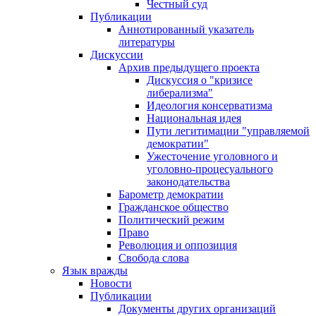
Честный суд
Публикации
Аннотированный указатель
литературы
Дискуссии
Архив предыдущего проекта
Дискуссия о "кризисе
либерализма"
Идеология консерватизма
Национальная идея
Пути легитимации "управляемой
демократии"
Ужесточение уголовного и
уголовно-процесуального
законодательства
Барометр демократии
Гражданское общество
Политический режим
Право
Революция и оппозиция
Свобода слова
Язык вражды
Новости
Публикации
Документы других организаций