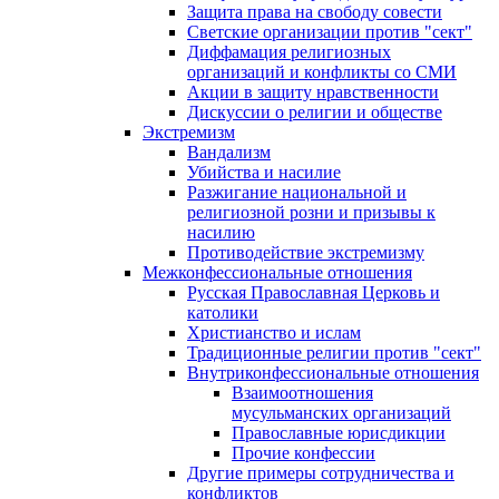
Защита права на свободу совести
Светские организации против "сект"
Диффамация религиозных
организаций и конфликты со СМИ
Акции в защиту нравственности
Дискуссии о религии и обществе
Экстремизм
Вандализм
Убийства и насилие
Разжигание национальной и
религиозной розни и призывы к
насилию
Противодействие экстремизму
Межконфессиональные отношения
Русская Православная Церковь и
католики
Христианство и ислам
Традиционные религии против "сект"
Внутриконфессиональные отношения
Взаимоотношения
мусульманских организаций
Православные юрисдикции
Прочие конфессии
Другие примеры сотрудничества и
конфликтов