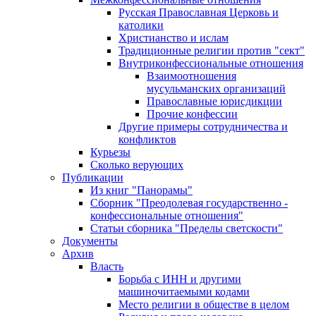
Русская Православная Церковь и
католики
Христианство и ислам
Традиционные религии против "сект"
Внутриконфессиональные отношения
Взаимоотношения
мусульманских организаций
Православные юрисдикции
Прочие конфессии
Другие примеры сотрудничества и
конфликтов
Курьезы
Сколько верующих
Публикации
Из книг "Панорамы"
Сборник "Преодолевая государственно -
конфессиональные отношения"
Статьи сборника "Пределы светскости"
Документы
Архив
Власть
Борьба с ИНН и другими
машиночитаемыми кодами
Место религии в обществе в целом