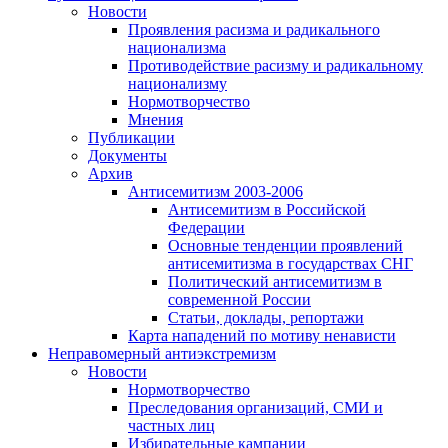
Новости
Проявления расизма и радикального
национализма
Противодействие расизму и радикальному
национализму
Нормотворчество
Мнения
Публикации
Документы
Архив
Антисемитизм 2003-2006
Антисемитизм в Российской
Федерации
Основные тенденции проявлений
антисемитизма в государствах СНГ
Политический антисемитизм в
современной России
Статьи, доклады, репортажи
Карта нападений по мотиву ненависти
Неправомерный антиэкстремизм
Новости
Нормотворчество
Преследования организаций, СМИ и
частных лиц
Избирательные кампании