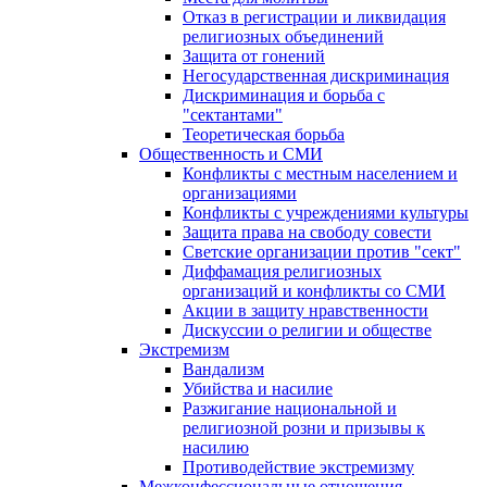
Отказ в регистрации и ликвидация
религиозных объединений
Защита от гонений
Негосударственная дискриминация
Дискриминация и борьба с
"сектантами"
Теоретическая борьба
Общественность и СМИ
Конфликты с местным населением и
организациями
Конфликты с учреждениями культуры
Защита права на свободу совести
Светские организации против "сект"
Диффамация религиозных
организаций и конфликты со СМИ
Акции в защиту нравственности
Дискуссии о религии и обществе
Экстремизм
Вандализм
Убийства и насилие
Разжигание национальной и
религиозной розни и призывы к
насилию
Противодействие экстремизму
Межконфессиональные отношения