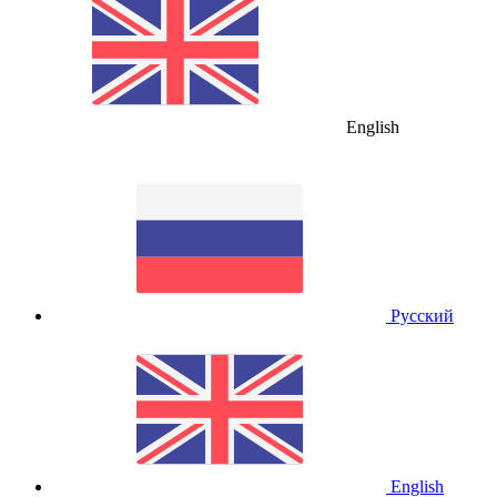
English
Русский
English