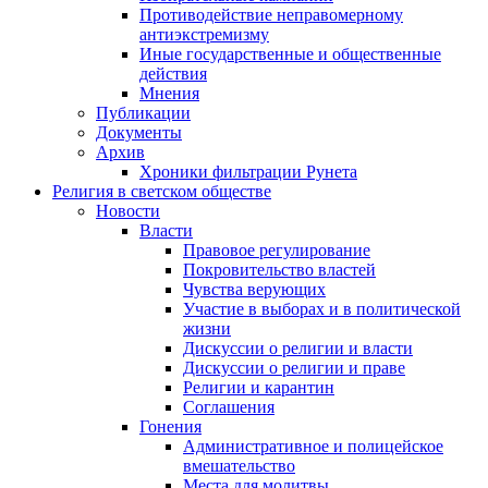
Противодействие неправомерному
антиэкстремизму
Иные государственные и общественные
действия
Мнения
Публикации
Документы
Архив
Хроники фильтрации Рунета
Религия в светском обществе
Новости
Власти
Правовое регулирование
Покровительство властей
Чувства верующих
Участие в выборах и в политической
жизни
Дискуссии о религии и власти
Дискуссии о религии и праве
Религии и карантин
Соглашения
Гонения
Административное и полицейское
вмешательство
Места для молитвы