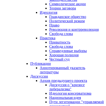
Символические акции
Теории заговора
Идеология
Гражданское общество
Политический режим
Право
Революция и контрреволюция
Свобода слова
Практика
Приватность
Свобода слова
Справедливые выборы
Хорошая полиция
Честный суд
Публикации
Аннотированный указатель
литературы
Дискуссии
Архив предыдущего проекта
Дискуссия о "кризисе
либерализма"
Идеология консерватизма
Национальная идея
Пути легитимации "управляемой