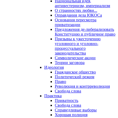
Национальная идея,
антивестернизм, империализм
О странностях любви...
Оправдания дела ЮКОСа
Основания пересмотра
приватизации
Предложения де-либерализовать
Конституцию и публичное право
Призывы к ужесточению
уголовного и уголовно-
процессуального
законодательства
Символические акции
Теории заговора
Идеология
Гражданское общество
Политический режим
Право
Революция и контрреволюция
Свобода слова
Практика
Приватность
Свобода слова
Справедливые выборы
Хорошая полиция