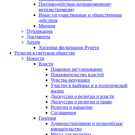
Противодействие неправомерному
антиэкстремизму
Иные государственные и общественные
действия
Мнения
Публикации
Документы
Архив
Хроники фильтрации Рунета
Религия в светском обществе
Новости
Власти
Правовое регулирование
Покровительство властей
Чувства верующих
Участие в выборах и в политической
жизни
Дискуссии о религии и власти
Дискуссии о религии и праве
Религии и карантин
Соглашения
Гонения
Административное и полицейское
вмешательство
Места для молитвы