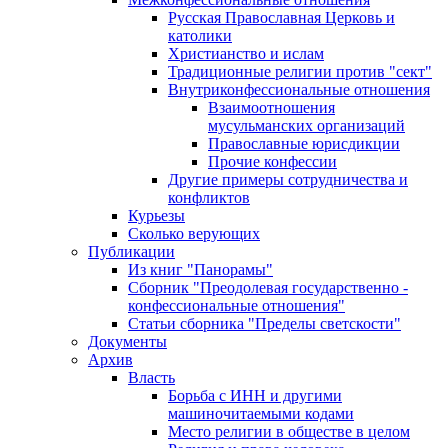
Русская Православная Церковь и
католики
Христианство и ислам
Традиционные религии против "сект"
Внутриконфессиональные отношения
Взаимоотношения
мусульманских организаций
Православные юрисдикции
Прочие конфессии
Другие примеры сотрудничества и
конфликтов
Курьезы
Сколько верующих
Публикации
Из книг "Панорамы"
Сборник "Преодолевая государственно -
конфессиональные отношения"
Статьи сборника "Пределы светскости"
Документы
Архив
Власть
Борьба с ИНН и другими
машиночитаемыми кодами
Место религии в обществе в целом