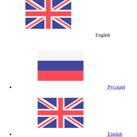
English
Русский
English