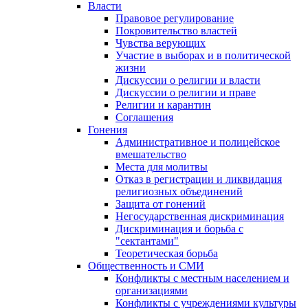
Власти
Правовое регулирование
Покровительство властей
Чувства верующих
Участие в выборах и в политической
жизни
Дискуссии о религии и власти
Дискуссии о религии и праве
Религии и карантин
Соглашения
Гонения
Административное и полицейское
вмешательство
Места для молитвы
Отказ в регистрации и ликвидация
религиозных объединений
Защита от гонений
Негосударственная дискриминация
Дискриминация и борьба с
"сектантами"
Теоретическая борьба
Общественность и СМИ
Конфликты с местным населением и
организациями
Конфликты с учреждениями культуры