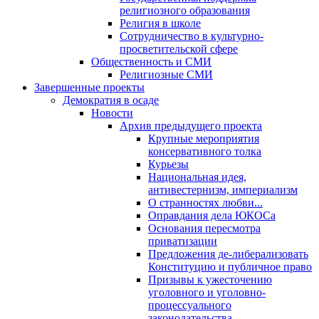
религиозного образования
Религия в школе
Сотрудничество в культурно-
просветительской сфере
Общественность и СМИ
Религиозные СМИ
Завершенные проекты
Демократия в осаде
Новости
Архив предыдущего проекта
Крупные мероприятия
консервативного толка
Курьезы
Национальная идея,
антивестернизм, империализм
О странностях любви...
Оправдания дела ЮКОСа
Основания пересмотра
приватизации
Предложения де-либерализовать
Конституцию и публичное право
Призывы к ужесточению
уголовного и уголовно-
процессуального
законодательства