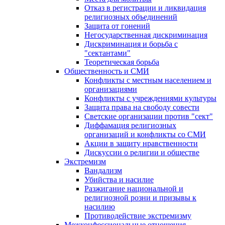
Отказ в регистрации и ликвидация
религиозных объединений
Защита от гонений
Негосударственная дискриминация
Дискриминация и борьба с
"сектантами"
Теоретическая борьба
Общественность и СМИ
Конфликты с местным населением и
организациями
Конфликты с учреждениями культуры
Защита права на свободу совести
Светские организации против "сект"
Диффамация религиозных
организаций и конфликты со СМИ
Акции в защиту нравственности
Дискуссии о религии и обществе
Экстремизм
Вандализм
Убийства и насилие
Разжигание национальной и
религиозной розни и призывы к
насилию
Противодействие экстремизму
Межконфессиональные отношения