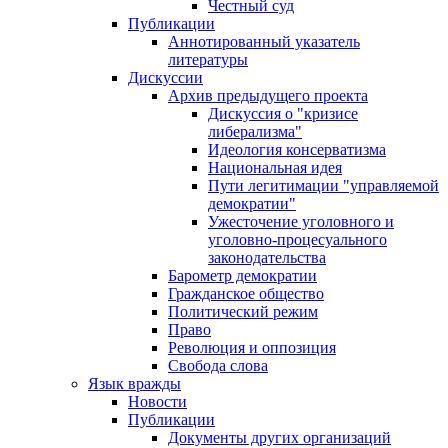
Честный суд
Публикации
Аннотированный указатель
литературы
Дискуссии
Архив предыдущего проекта
Дискуссия о "кризисе
либерализма"
Идеология консерватизма
Национальная идея
Пути легитимации "управляемой
демократии"
Ужесточение уголовного и
уголовно-процесуального
законодательства
Барометр демократии
Гражданское общество
Политический режим
Право
Революция и оппозиция
Свобода слова
Язык вражды
Новости
Публикации
Документы других организаций