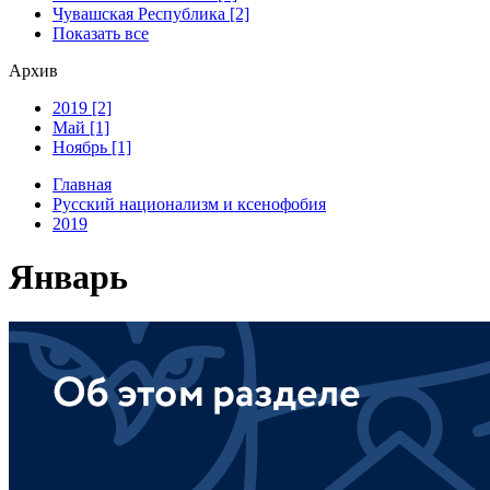
Чувашская Республика [2]
Показать все
Архив
2019 [2]
Май [1]
Ноябрь [1]
Главная
Русский национализм и ксенофобия
2019
Январь