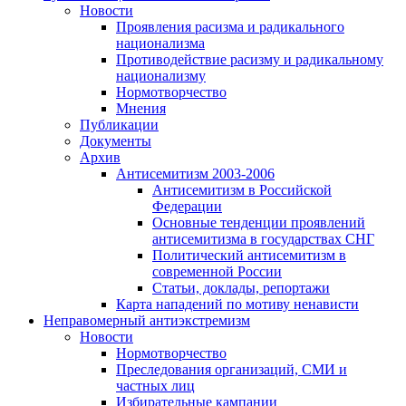
Новости
Проявления расизма и радикального
национализма
Противодействие расизму и радикальному
национализму
Нормотворчество
Мнения
Публикации
Документы
Архив
Антисемитизм 2003-2006
Антисемитизм в Российской
Федерации
Основные тенденции проявлений
антисемитизма в государствах СНГ
Политический антисемитизм в
современной России
Статьи, доклады, репортажи
Карта нападений по мотиву ненависти
Неправомерный антиэкстремизм
Новости
Нормотворчество
Преследования организаций, СМИ и
частных лиц
Избирательные кампании