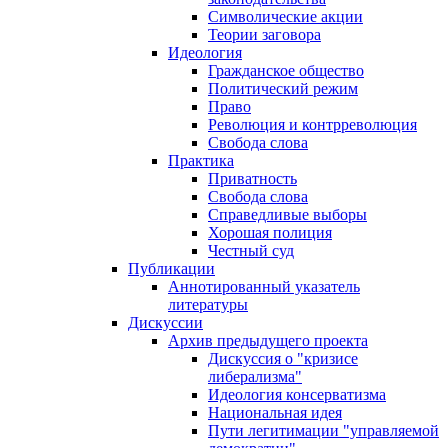
Символические акции
Теории заговора
Идеология
Гражданское общество
Политический режим
Право
Революция и контрреволюция
Свобода слова
Практика
Приватность
Свобода слова
Справедливые выборы
Хорошая полиция
Честный суд
Публикации
Аннотированный указатель
литературы
Дискуссии
Архив предыдущего проекта
Дискуссия о "кризисе
либерализма"
Идеология консерватизма
Национальная идея
Пути легитимации "управляемой