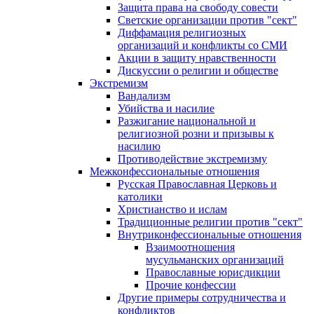
Защита права на свободу совести
Светские организации против "сект"
Диффамация религиозных
организаций и конфликты со СМИ
Акции в защиту нравственности
Дискуссии о религии и обществе
Экстремизм
Вандализм
Убийства и насилие
Разжигание национальной и
религиозной розни и призывы к
насилию
Противодействие экстремизму
Межконфессиональные отношения
Русская Православная Церковь и
католики
Христианство и ислам
Традиционные религии против "сект"
Внутриконфессиональные отношения
Взаимоотношения
мусульманских организаций
Православные юрисдикции
Прочие конфессии
Другие примеры сотрудничества и
конфликтов