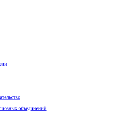
изни
ательство
игиозных объединений
"