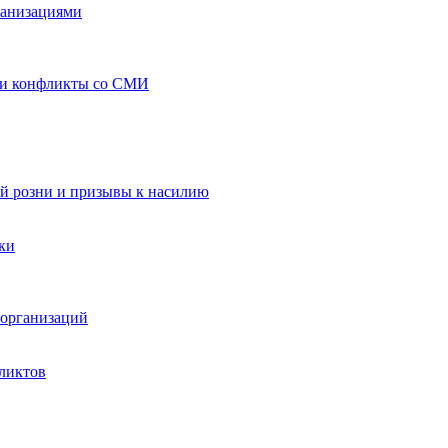
ганизациями
 и конфликты со СМИ
й розни и призывы к насилию
ки
организаций
ликтов