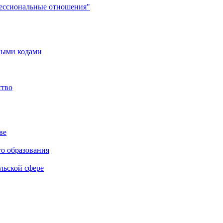
фессиональные отношения"
мыми кодами
ство
ве
го образования
льской сфере