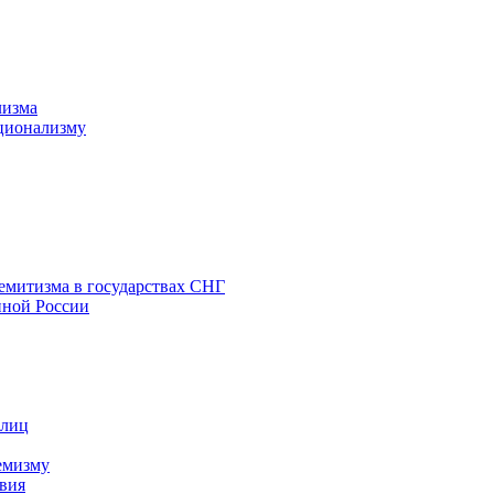
лизма
ционализму
емитизма в государствах СНГ
нной России
 лиц
емизму
вия