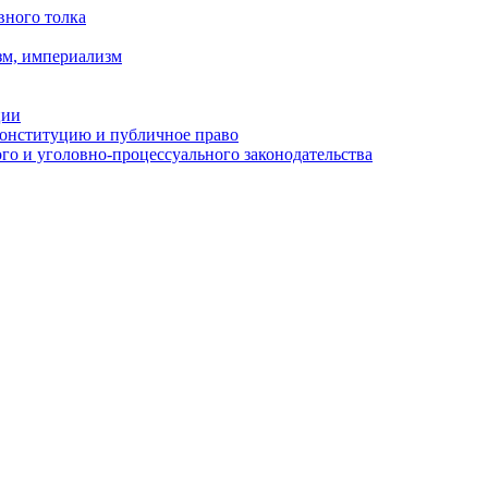
вного толка
зм, империализм
ции
Конституцию и публичное право
о и уголовно-процессуального законодательства