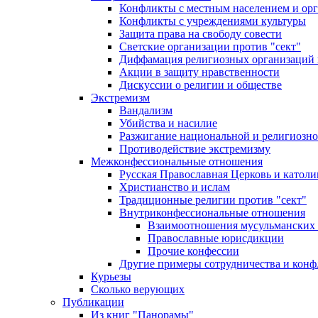
Конфликты с местным населением и ор
Конфликты с учреждениями культуры
Защита права на свободу совести
Светские организации против "сект"
Диффамация религиозных организаций
Акции в защиту нравственности
Дискуссии о религии и обществе
Экстремизм
Вандализм
Убийства и насилие
Разжигание национальной и религиозно
Противодействие экстремизму
Межконфессиональные отношения
Русская Православная Церковь и католи
Христианство и ислам
Традиционные религии против "сект"
Внутриконфессиональные отношения
Взаимоотношения мусульманских 
Православные юрисдикции
Прочие конфессии
Другие примеры сотрудничества и конф
Курьезы
Сколько верующих
Публикации
Из книг "Панорамы"