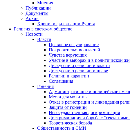
Мнения
Публикации
Документы
Архив
Хроники фильтрации Рунета
Религия в светском обществе
Новости
Власти
Правовое регулирование
Покровительство властей
Чувства верующих
Участие в выборах и в политической ж
Дискуссии о религии и власти
Дискуссии о религии и праве
Религии и карантин
Соглашения
Гонения
Административное и полицейское вмеш
Места для молитвы
Отказ в регистрации и ликвидация рел
Защита от гонений
Негосударственная дискриминация
Дискриминация и борьба с "сектантами
Теоретическая борьба
Общественность и СМИ