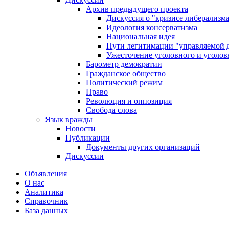
Архив предыдущего проекта
Дискуссия о "кризисе либерализм
Идеология консерватизма
Национальная идея
Пути легитимации "управляемой 
Ужесточение уголовного и уголов
Барометр демократии
Гражданское общество
Политический режим
Право
Революция и оппозиция
Свобода слова
Язык вражды
Новости
Публикации
Документы других организаций
Дискуссии
Объявления
О нас
Аналитика
Справочник
База данных