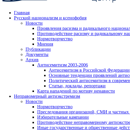
Главная
Русский национализм и ксенофобия
Новости
Проявления расизма и радикального национа
Противодействие расизму и радикальному на
Нормотворчество
Мнения
Публикации
Документы
Архив
Антисемитизм 2003-2006
Антисемитизм в Российской Федерации
Основные тенденции проявлений антис
Политический антисемитизм в совреме
Статьи, доклады, репортажи
Карта нападений по мотиву ненависти
Неправомерный антиэкстремизм
Новости
Нормотворчество
Преследования организаций, СМИ и частных
Избирательные кампании
Противодействие неправомерному антиэкстр
Иные государственные и общественные дейст