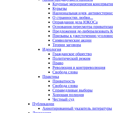
Крупные мероприятия консервати
Курьезы
Национальная идея, антивестерни
О странностях любви...
Оправдания дела ЮКОСа
Основания пересмотра приватиза
Предложения де-либерализовать 
Призывы к ужесточению уголовног
Символические акции
Теории заговора
Идеология
Гражданское общество
Политический режим
Право
Революция и контрреволюция
Свобода слова
Практика
Приватность
Свобода слова
Справедливые выборы
Хорошая полиция
Честный суд
Публикации
Аннотированный указатель литературы
Дискуссии