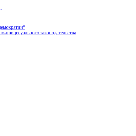
а"
демократии"
но-процесуального законодательства