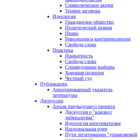
Символические акции
Теории заговора
Идеология
Гражданское общество
Политический режим
Право
Революция и контрреволюция
Свобода слова
Практика
Приватность
Свобода слова
Справедливые выборы
Хорошая полиция
Честный суд
Публикации
Аннотированный указатель
литературы
Дискуссии
Архив предыдущего проекта
Дискуссия о "кризисе
либерализма"
Идеология консерватизма
Национальная идея
Пути легитимации "управляемой