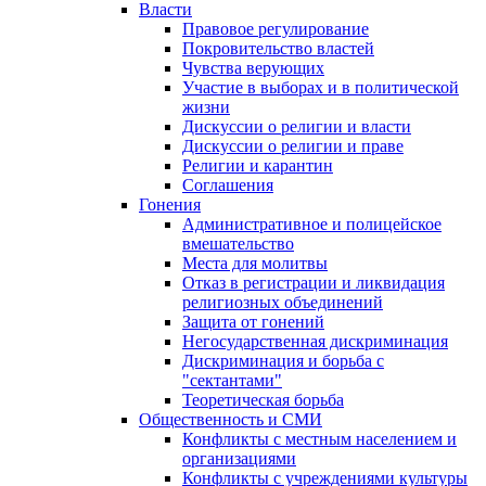
Власти
Правовое регулирование
Покровительство властей
Чувства верующих
Участие в выборах и в политической
жизни
Дискуссии о религии и власти
Дискуссии о религии и праве
Религии и карантин
Соглашения
Гонения
Административное и полицейское
вмешательство
Места для молитвы
Отказ в регистрации и ликвидация
религиозных объединений
Защита от гонений
Негосударственная дискриминация
Дискриминация и борьба с
"сектантами"
Теоретическая борьба
Общественность и СМИ
Конфликты с местным населением и
организациями
Конфликты с учреждениями культуры