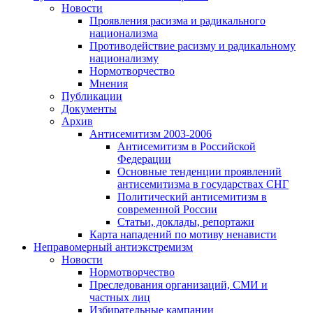
Новости
Проявления расизма и радикального
национализма
Противодействие расизму и радикальному
национализму
Нормотворчество
Мнения
Публикации
Документы
Архив
Антисемитизм 2003-2006
Антисемитизм в Российской
Федерации
Основные тенденции проявлений
антисемитизма в государствах СНГ
Политический антисемитизм в
современной России
Статьи, доклады, репортажи
Карта нападений по мотиву ненависти
Неправомерный антиэкстремизм
Новости
Нормотворчество
Преследования организаций, СМИ и
частных лиц
Избирательные кампании