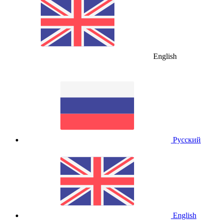
English
Русский
English