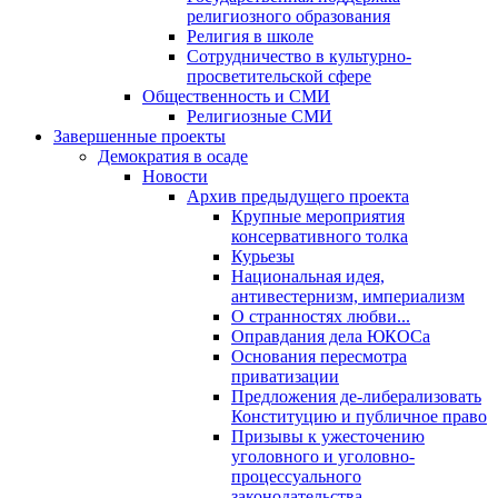
религиозного образования
Религия в школе
Сотрудничество в культурно-
просветительской сфере
Общественность и СМИ
Религиозные СМИ
Завершенные проекты
Демократия в осаде
Новости
Архив предыдущего проекта
Крупные мероприятия
консервативного толка
Курьезы
Национальная идея,
антивестернизм, империализм
О странностях любви...
Оправдания дела ЮКОСа
Основания пересмотра
приватизации
Предложения де-либерализовать
Конституцию и публичное право
Призывы к ужесточению
уголовного и уголовно-
процессуального
законодательства