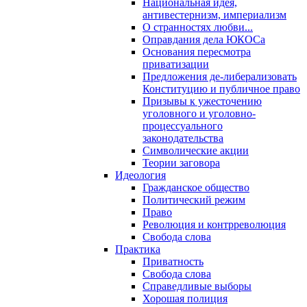
Национальная идея,
антивестернизм, империализм
О странностях любви...
Оправдания дела ЮКОСа
Основания пересмотра
приватизации
Предложения де-либерализовать
Конституцию и публичное право
Призывы к ужесточению
уголовного и уголовно-
процессуального
законодательства
Символические акции
Теории заговора
Идеология
Гражданское общество
Политический режим
Право
Революция и контрреволюция
Свобода слова
Практика
Приватность
Свобода слова
Справедливые выборы
Хорошая полиция