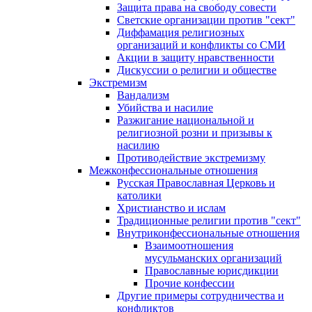
Защита права на свободу совести
Светские организации против "сект"
Диффамация религиозных
организаций и конфликты со СМИ
Акции в защиту нравственности
Дискуссии о религии и обществе
Экстремизм
Вандализм
Убийства и насилие
Разжигание национальной и
религиозной розни и призывы к
насилию
Противодействие экстремизму
Межконфессиональные отношения
Русская Православная Церковь и
католики
Христианство и ислам
Традиционные религии против "сект"
Внутриконфессиональные отношения
Взаимоотношения
мусульманских организаций
Православные юрисдикции
Прочие конфессии
Другие примеры сотрудничества и
конфликтов