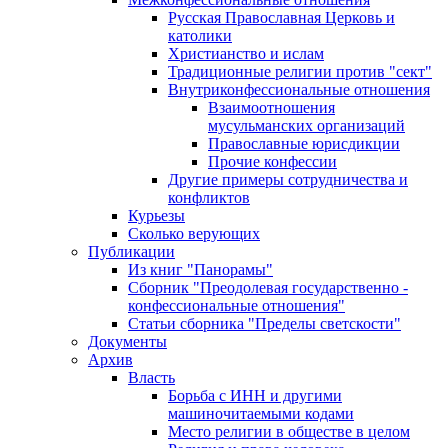
Русская Православная Церковь и
католики
Христианство и ислам
Традиционные религии против "сект"
Внутриконфессиональные отношения
Взаимоотношения
мусульманских организаций
Православные юрисдикции
Прочие конфессии
Другие примеры сотрудничества и
конфликтов
Курьезы
Сколько верующих
Публикации
Из книг "Панорамы"
Сборник "Преодолевая государственно -
конфессиональные отношения"
Статьи сборника "Пределы светскости"
Документы
Архив
Власть
Борьба с ИНН и другими
машиночитаемыми кодами
Место религии в обществе в целом