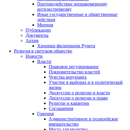
Противодействие неправомерному
антиэкстремизму
Иные государственные и общественные
действия
Мнения
Публикации
Документы
Архив
Хроники фильтрации Рунета
Религия в светском обществе
Новости
Власти
Правовое регулирование
Покровительство властей
Чувства верующих
Участие в выборах и в политической
жизни
Дискуссии о религии и власти
Дискуссии о религии и праве
Религии и карантин
Соглашения
Гонения
Административное и полицейское
вмешательство
Места для молитвы