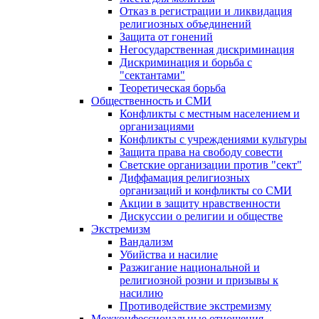
Отказ в регистрации и ликвидация
религиозных объединений
Защита от гонений
Негосударственная дискриминация
Дискриминация и борьба с
"сектантами"
Теоретическая борьба
Общественность и СМИ
Конфликты с местным населением и
организациями
Конфликты с учреждениями культуры
Защита права на свободу совести
Светские организации против "сект"
Диффамация религиозных
организаций и конфликты со СМИ
Акции в защиту нравственности
Дискуссии о религии и обществе
Экстремизм
Вандализм
Убийства и насилие
Разжигание национальной и
религиозной розни и призывы к
насилию
Противодействие экстремизму
Межконфессиональные отношения