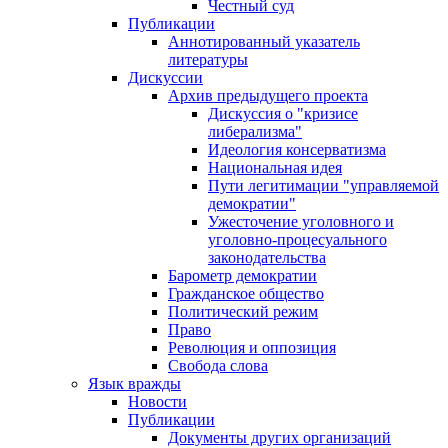
Честный суд
Публикации
Аннотированный указатель
литературы
Дискуссии
Архив предыдущего проекта
Дискуссия о "кризисе
либерализма"
Идеология консерватизма
Национальная идея
Пути легитимации "управляемой
демократии"
Ужесточение уголовного и
уголовно-процесуального
законодательства
Барометр демократии
Гражданское общество
Политический режим
Право
Революция и оппозиция
Свобода слова
Язык вражды
Новости
Публикации
Документы других организаций