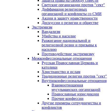
Защита права на свободу совести
Светские организации против "сект"
Диффамация религиозных
организаций и конфликты со СМИ
Акции в защиту нравственности
Дискуссии о религии и обществе
Экстремизм
Вандализм
Убийства и насилие
Разжигание национальной и
религиозной розни и призывы к
насилию
Противодействие экстремизму
Межконфессиональные отношения
Русская Православная Церковь и
католики
Христианство и ислам
Традиционные религии против "сект"
Внутриконфессиональные отношения
Взаимоотношения
мусульманских организаций
Православные юрисдикции
Прочие конфессии
Другие примеры сотрудничества и
конфликтов