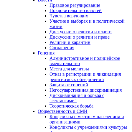
Правовое регулирование
Покровительство властей
Чувства верующих
Участие в выборах и в политической
жизни
Дискуссии о религии и власти
Дискуссии о религии и праве
Религии и карантин
Соглашения
Гонения
Административное и полицейское
вмешательство
Места для молитвы
Отказ в регистрации и ликвидация
религиозных объединений
Защита от гонений
Негосударственная дискриминация
Дискриминация и борьба с
"сектантами"
Теоретическая борьба
Общественность и СМИ
Конфликты с местным населением и
организациями
Конфликты с учреждениями культуры