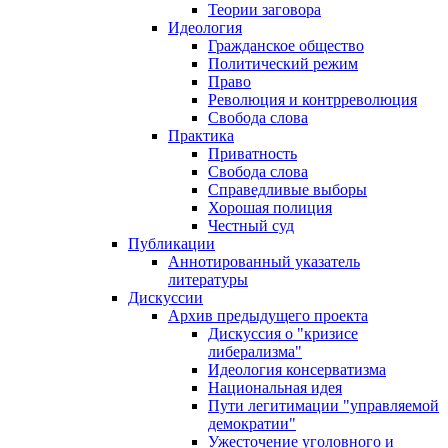
Теории заговора
Идеология
Гражданское общество
Политический режим
Право
Революция и контрреволюция
Свобода слова
Практика
Приватность
Свобода слова
Справедливые выборы
Хорошая полиция
Честный суд
Публикации
Аннотированный указатель
литературы
Дискуссии
Архив предыдущего проекта
Дискуссия о "кризисе
либерализма"
Идеология консерватизма
Национальная идея
Пути легитимации "управляемой
демократии"
Ужесточение уголовного и