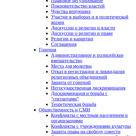
Правовое регулирование
Покровительство властей
Чувства верующих
Участие в выборах и в политической
жизни
Дискуссии о религии и власти
Дискуссии о религии и праве
Религии и карантин
Соглашения
Гонения
Административное и полицейское
вмешательство
Места для молитвы
Отказ в регистрации и ликвидация
религиозных объединений
Защита от гонений
Негосударственная дискриминация
Дискриминация и борьба с
"сектантами"
Теоретическая борьба
Общественность и СМИ
Конфликты с местным населением и
организациями
Конфликты с учреждениями культуры
Защита права на свободу совести