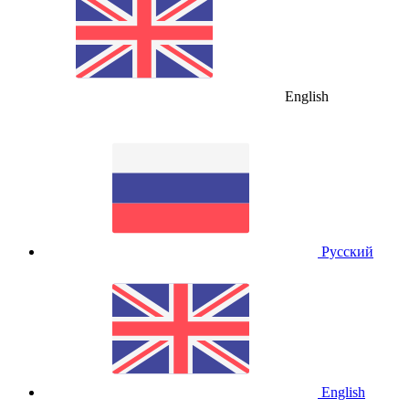
English
Русский
English