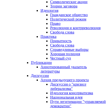
Символические акции
Теории заговора
Идеология
Гражданское общество
Политический режим
Право
Революция и контрреволюция
Свобода слова
Практика
Приватность
Свобода слова
Справедливые выборы
Хорошая полиция
Честный суд
Публикации
Аннотированный указатель
литературы
Дискуссии
Архив предыдущего проекта
Дискуссия о "кризисе
либерализма"
Идеология консерватизма
Национальная идея
Пути легитимации "управляемой
демократии"