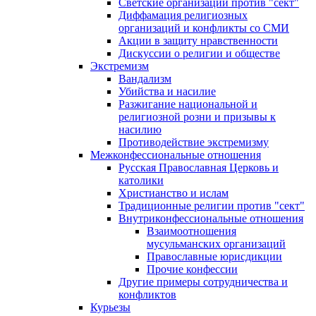
Светские организации против "сект"
Диффамация религиозных
организаций и конфликты со СМИ
Акции в защиту нравственности
Дискуссии о религии и обществе
Экстремизм
Вандализм
Убийства и насилие
Разжигание национальной и
религиозной розни и призывы к
насилию
Противодействие экстремизму
Межконфессиональные отношения
Русская Православная Церковь и
католики
Христианство и ислам
Традиционные религии против "сект"
Внутриконфессиональные отношения
Взаимоотношения
мусульманских организаций
Православные юрисдикции
Прочие конфессии
Другие примеры сотрудничества и
конфликтов
Курьезы