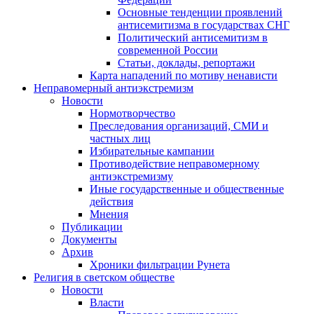
Основные тенденции проявлений
антисемитизма в государствах СНГ
Политический антисемитизм в
современной России
Статьи, доклады, репортажи
Карта нападений по мотиву ненависти
Неправомерный антиэкстремизм
Новости
Нормотворчество
Преследования организаций, СМИ и
частных лиц
Избирательные кампании
Противодействие неправомерному
антиэкстремизму
Иные государственные и общественные
действия
Мнения
Публикации
Документы
Архив
Хроники фильтрации Рунета
Религия в светском обществе
Новости
Власти