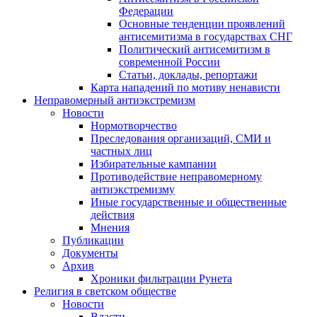
Федерации
Основные тенденции проявлений
антисемитизма в государствах СНГ
Политический антисемитизм в
современной России
Статьи, доклады, репортажи
Карта нападений по мотиву ненависти
Неправомерный антиэкстремизм
Новости
Нормотворчество
Преследования организаций, СМИ и
частных лиц
Избирательные кампании
Противодействие неправомерному
антиэкстремизму
Иные государственные и общественные
действия
Мнения
Публикации
Документы
Архив
Хроники фильтрации Рунета
Религия в светском обществе
Новости
Власти