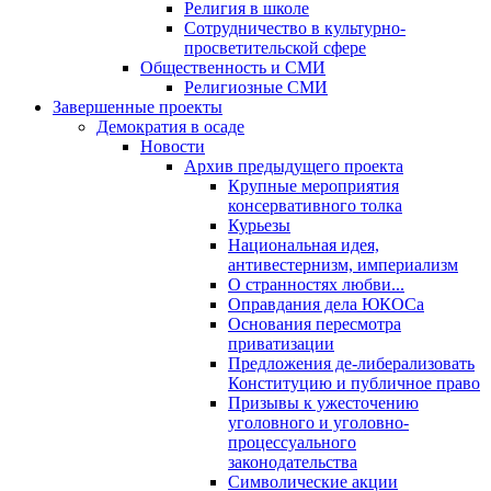
Религия в школе
Сотрудничество в культурно-
просветительской сфере
Общественность и СМИ
Религиозные СМИ
Завершенные проекты
Демократия в осаде
Новости
Архив предыдущего проекта
Крупные мероприятия
консервативного толка
Курьезы
Национальная идея,
антивестернизм, империализм
О странностях любви...
Оправдания дела ЮКОСа
Основания пересмотра
приватизации
Предложения де-либерализовать
Конституцию и публичное право
Призывы к ужесточению
уголовного и уголовно-
процессуального
законодательства
Символические акции