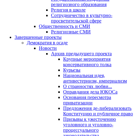
религиозного образования
Религия в школе
Сотрудничество в культурно-
просветительской сфере
Общественность и СМИ
Религиозные СМИ
Завершенные проекты
Демократия в осаде
Новости
Архив предыдущего проекта
Крупные мероприятия
консервативного толка
Курьезы
Национальная идея,
антивестернизм, империализм
О странностях любви...
Оправдания дела ЮКОСа
Основания пересмотра
приватизации
Предложения де-либерализовать
Конституцию и публичное право
Призывы к ужесточению
уголовного и уголовно-
процессуального
законодательства