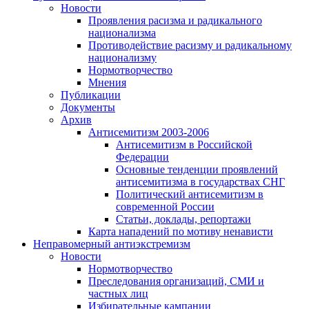
Новости
Проявления расизма и радикального
национализма
Противодействие расизму и радикальному
национализму
Нормотворчество
Мнения
Публикации
Документы
Архив
Антисемитизм 2003-2006
Антисемитизм в Российской
Федерации
Основные тенденции проявлений
антисемитизма в государствах СНГ
Политический антисемитизм в
современной России
Статьи, доклады, репортажи
Карта нападений по мотиву ненависти
Неправомерный антиэкстремизм
Новости
Нормотворчество
Преследования организаций, СМИ и
частных лиц
Избирательные кампании