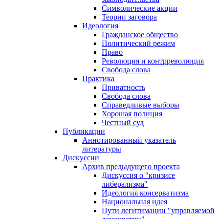
Символические акции
Теории заговора
Идеология
Гражданское общество
Политический режим
Право
Революция и контрреволюция
Свобода слова
Практика
Приватность
Свобода слова
Справедливые выборы
Хорошая полиция
Честный суд
Публикации
Аннотированный указатель
литературы
Дискуссии
Архив предыдущего проекта
Дискуссия о "кризисе
либерализма"
Идеология консерватизма
Национальная идея
Пути легитимации "управляемой