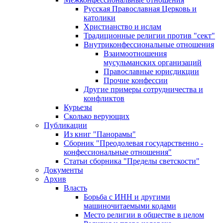
Русская Православная Церковь и
католики
Христианство и ислам
Традиционные религии против "сект"
Внутриконфессиональные отношения
Взаимоотношения
мусульманских организаций
Православные юрисдикции
Прочие конфессии
Другие примеры сотрудничества и
конфликтов
Курьезы
Сколько верующих
Публикации
Из книг "Панорамы"
Сборник "Преодолевая государственно -
конфессиональные отношения"
Статьи сборника "Пределы светскости"
Документы
Архив
Власть
Борьба с ИНН и другими
машиночитаемыми кодами
Место религии в обществе в целом