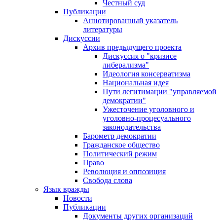
Честный суд
Публикации
Аннотированный указатель
литературы
Дискуссии
Архив предыдущего проекта
Дискуссия о "кризисе
либерализма"
Идеология консерватизма
Национальная идея
Пути легитимации "управляемой
демократии"
Ужесточение уголовного и
уголовно-процесуального
законодательства
Барометр демократии
Гражданское общество
Политический режим
Право
Революция и оппозиция
Свобода слова
Язык вражды
Новости
Публикации
Документы других организаций