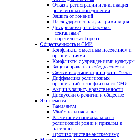
Отказ в регистрации и ликвидация
религиозных объединений
Защита от гонений
Негосударственная дискриминация
Дискриминация и борьба с
"сектантами"
Теоретическая борьба
Общественность и СМИ
Конфликты с местным населением и
организациями
Конфликты с учреждениями культуры
Защита права на свободу совести
Светские организации против "сект"
Диффамация религиозных
организаций и конфликты со СМИ
Акции в защиту нравственности
Дискуссии о религии и обществе
Экстремизм
Вандализм
Убийства и насилие
Разжигание национальной и
религиозной розни и призывы к
насилию
Противодействие экстремизму
Межконфессиональные отношения