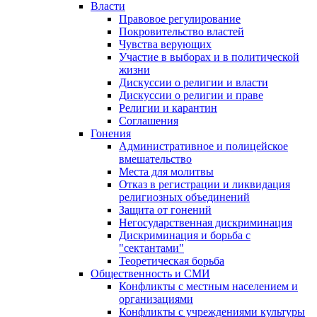
Власти
Правовое регулирование
Покровительство властей
Чувства верующих
Участие в выборах и в политической
жизни
Дискуссии о религии и власти
Дискуссии о религии и праве
Религии и карантин
Соглашения
Гонения
Административное и полицейское
вмешательство
Места для молитвы
Отказ в регистрации и ликвидация
религиозных объединений
Защита от гонений
Негосударственная дискриминация
Дискриминация и борьба с
"сектантами"
Теоретическая борьба
Общественность и СМИ
Конфликты с местным населением и
организациями
Конфликты с учреждениями культуры