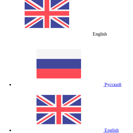
English
Русский
English