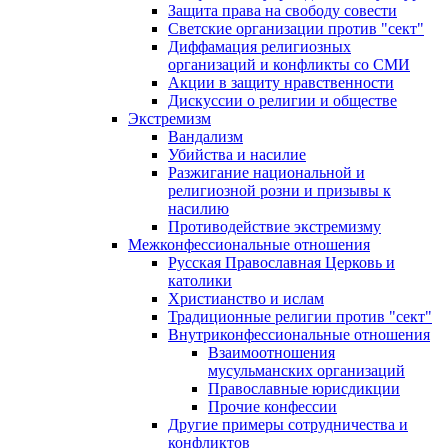
Защита права на свободу совести
Светские организации против "сект"
Диффамация религиозных
организаций и конфликты со СМИ
Акции в защиту нравственности
Дискуссии о религии и обществе
Экстремизм
Вандализм
Убийства и насилие
Разжигание национальной и
религиозной розни и призывы к
насилию
Противодействие экстремизму
Межконфессиональные отношения
Русская Православная Церковь и
католики
Христианство и ислам
Традиционные религии против "сект"
Внутриконфессиональные отношения
Взаимоотношения
мусульманских организаций
Православные юрисдикции
Прочие конфессии
Другие примеры сотрудничества и
конфликтов