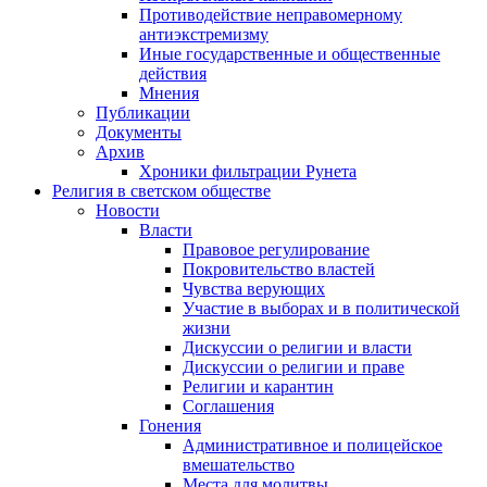
Противодействие неправомерному
антиэкстремизму
Иные государственные и общественные
действия
Мнения
Публикации
Документы
Архив
Хроники фильтрации Рунета
Религия в светском обществе
Новости
Власти
Правовое регулирование
Покровительство властей
Чувства верующих
Участие в выборах и в политической
жизни
Дискуссии о религии и власти
Дискуссии о религии и праве
Религии и карантин
Соглашения
Гонения
Административное и полицейское
вмешательство
Места для молитвы