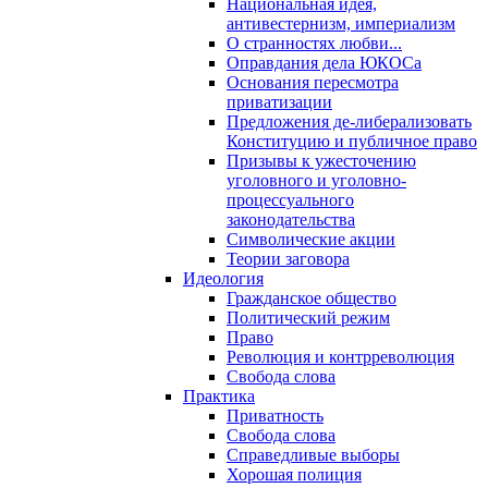
Национальная идея,
антивестернизм, империализм
О странностях любви...
Оправдания дела ЮКОСа
Основания пересмотра
приватизации
Предложения де-либерализовать
Конституцию и публичное право
Призывы к ужесточению
уголовного и уголовно-
процессуального
законодательства
Символические акции
Теории заговора
Идеология
Гражданское общество
Политический режим
Право
Революция и контрреволюция
Свобода слова
Практика
Приватность
Свобода слова
Справедливые выборы
Хорошая полиция