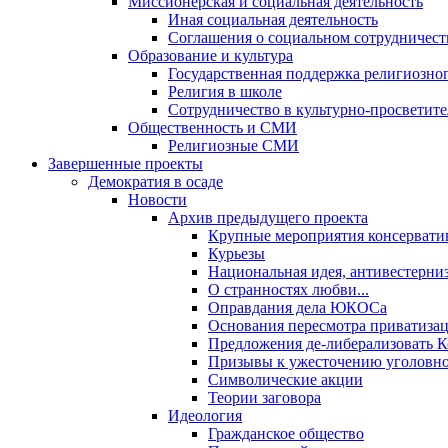
Миссионерская и социальная деятельность
Иная социальная деятельность
Соглашения о социальном сотрудничест
Образование и культура
Государственная поддержка религиозно
Религия в школе
Сотрудничество в культурно-просветите
Общественность и СМИ
Религиозные СМИ
Завершенные проекты
Демократия в осаде
Новости
Архив предыдущего проекта
Крупные мероприятия консервати
Курьезы
Национальная идея, антивестерни
О странностях любви...
Оправдания дела ЮКОСа
Основания пересмотра приватиза
Предложения де-либерализовать 
Призывы к ужесточению уголовног
Символические акции
Теории заговора
Идеология
Гражданское общество