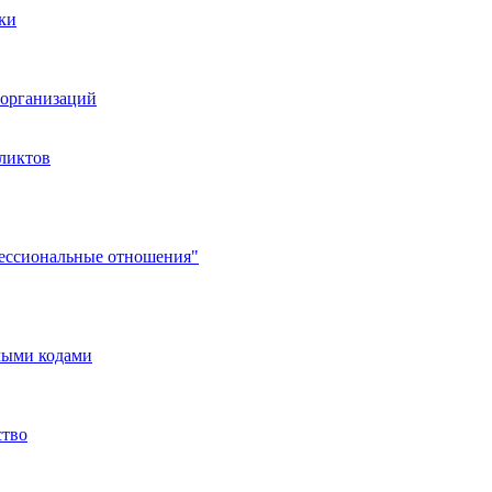
ки
организаций
ликтов
фессиональные отношения"
мыми кодами
ство