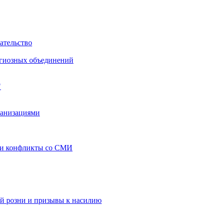
ательство
игиозных объединений
"
ганизациями
 и конфликты со СМИ
й розни и призывы к насилию