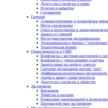
Дискуссии о религии и праве
Религии и карантин
Соглашения
Гонения
Административное и полицейское вмеш
Места для молитвы
Отказ в регистрации и ликвидация рел
Защита от гонений
Негосударственная дискриминация
Дискриминация и борьба с "сектантами
Теоретическая борьба
Общественность и СМИ
Конфликты с местным населением и ор
Конфликты с учреждениями культуры
Защита права на свободу совести
Светские организации против "сект"
Диффамация религиозных организаций
Акции в защиту нравственности
Дискуссии о религии и обществе
Экстремизм
Вандализм
Убийства и насилие
Разжигание национальной и религиозно
Противодействие экстремизму
Межконфессиональные отношения