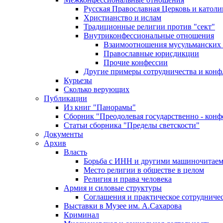
Русская Православная Церковь и католи
Христианство и ислам
Традиционные религии против "сект"
Внутриконфессиональные отношения
Взаимоотношения мусульманских 
Православные юрисдикции
Прочие конфессии
Другие примеры сотрудничества и конф
Курьезы
Сколько верующих
Публикации
Из книг "Панорамы"
Сборник "Преодолевая государственно - кон
Статьи сборника "Пределы светскости"
Документы
Архив
Власть
Борьба с ИНН и другими машиночитае
Место религии в обществе в целом
Религия и права человека
Армия и силовые структуры
Соглашения и практическое сотрудниче
Выставки в Музее им. А.Сахарова
Криминал