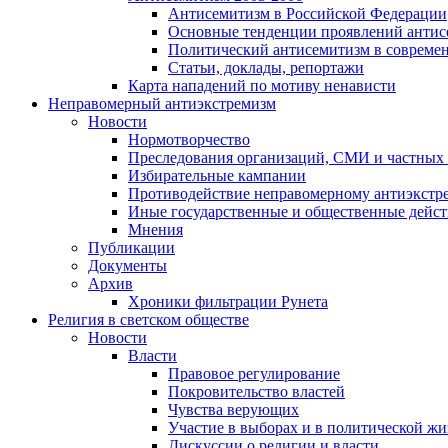
Антисемитизм в Российской Федерации
Основные тенденции проявлений антис
Политический антисемитизм в совреме
Статьи, доклады, репортажи
Карта нападений по мотиву ненависти
Неправомерный антиэкстремизм
Новости
Нормотворчество
Преследования организаций, СМИ и частных
Избирательные кампании
Противодействие неправомерному антиэкстр
Иные государственные и общественные дейст
Мнения
Публикации
Документы
Архив
Хроники фильтрации Рунета
Религия в светском обществе
Новости
Власти
Правовое регулирование
Покровительство властей
Чувства верующих
Участие в выборах и в политической ж
Дискуссии о религии и власти