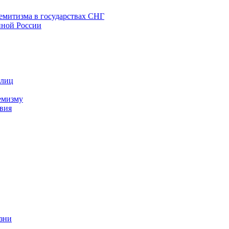
емитизма в государствах СНГ
нной России
 лиц
емизму
вия
изни