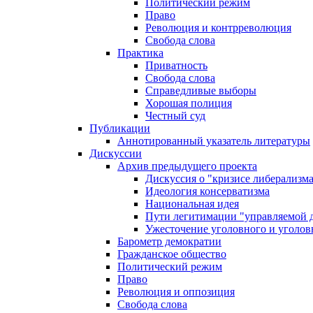
Политический режим
Право
Революция и контрреволюция
Свобода слова
Практика
Приватность
Свобода слова
Справедливые выборы
Хорошая полиция
Честный суд
Публикации
Аннотированный указатель литературы
Дискуссии
Архив предыдущего проекта
Дискуссия о "кризисе либерализм
Идеология консерватизма
Национальная идея
Пути легитимации "управляемой 
Ужесточение уголовного и уголов
Барометр демократии
Гражданское общество
Политический режим
Право
Революция и оппозиция
Свобода слова