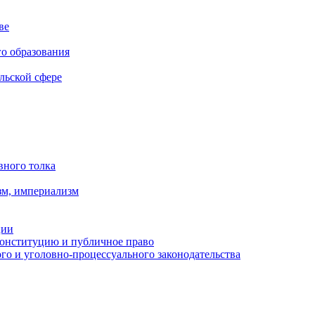
ве
го образования
льской сфере
вного толка
зм, империализм
ции
Конституцию и публичное право
о и уголовно-процессуального законодательства