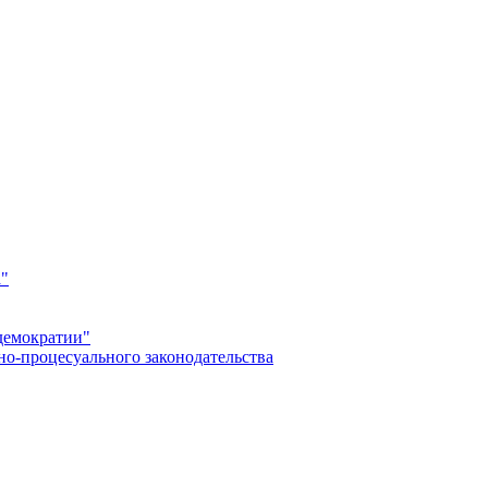
а"
демократии"
но-процесуального законодательства