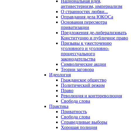
Национальная идея,
антивестернизм, империализм
О странностях любви...
Оправдания дела ЮКОСа
Основания пересмотра
приватизации
Предложения де-либерализовать
Конституцию и публичное право
Призывы к ужесточению
уголовного и уголовно-
процессуального
законодательства
Символические акции
Теории заговора
Идеология
Гражданское общество
Политический режим
Право
Революция и контрреволюция
Свобода слова
Практика
Приватность
Свобода слова
Справедливые выборы
Хорошая полиция