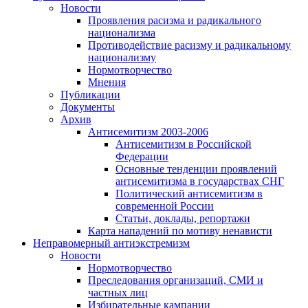
Новости
Проявления расизма и радикального
национализма
Противодействие расизму и радикальному
национализму
Нормотворчество
Мнения
Публикации
Документы
Архив
Антисемитизм 2003-2006
Антисемитизм в Российской
Федерации
Основные тенденции проявлений
антисемитизма в государствах СНГ
Политический антисемитизм в
современной России
Статьи, доклады, репортажи
Карта нападений по мотиву ненависти
Неправомерный антиэкстремизм
Новости
Нормотворчество
Преследования организаций, СМИ и
частных лиц
Избирательные кампании