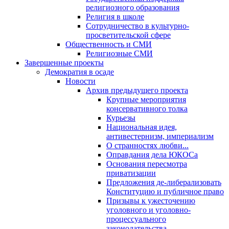
религиозного образования
Религия в школе
Сотрудничество в культурно-
просветительской сфере
Общественность и СМИ
Религиозные СМИ
Завершенные проекты
Демократия в осаде
Новости
Архив предыдущего проекта
Крупные мероприятия
консервативного толка
Курьезы
Национальная идея,
антивестернизм, империализм
О странностях любви...
Оправдания дела ЮКОСа
Основания пересмотра
приватизации
Предложения де-либерализовать
Конституцию и публичное право
Призывы к ужесточению
уголовного и уголовно-
процессуального
законодательства