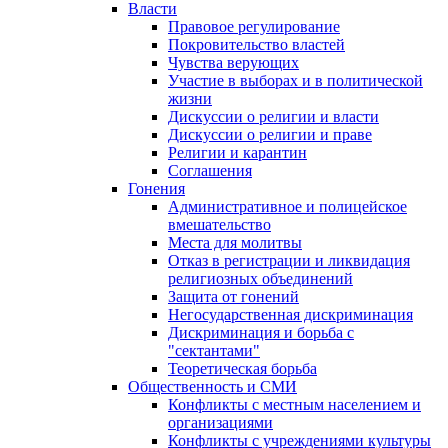
Власти
Правовое регулирование
Покровительство властей
Чувства верующих
Участие в выборах и в политической
жизни
Дискуссии о религии и власти
Дискуссии о религии и праве
Религии и карантин
Соглашения
Гонения
Административное и полицейское
вмешательство
Места для молитвы
Отказ в регистрации и ликвидация
религиозных объединений
Защита от гонений
Негосударственная дискриминация
Дискриминация и борьба с
"сектантами"
Теоретическая борьба
Общественность и СМИ
Конфликты с местным населением и
организациями
Конфликты с учреждениями культуры