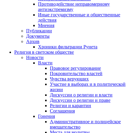
Противодействие неправомерному
антиэкстремизму
Иные государственные и общественные
действия
Мнения
Публикации
Документы
Архив
Хроники фильтрации Рунета
Религия в светском обществе
Новости
Власти
Правовое регулирование
Покровительство властей
Чувства верующих
Участие в выборах и в политической
жизни
Дискуссии о религии и власти
Дискуссии о религии и праве
Религии и карантин
Соглашения
Гонения
Административное и полицейское
вмешательство
Места для молитвы