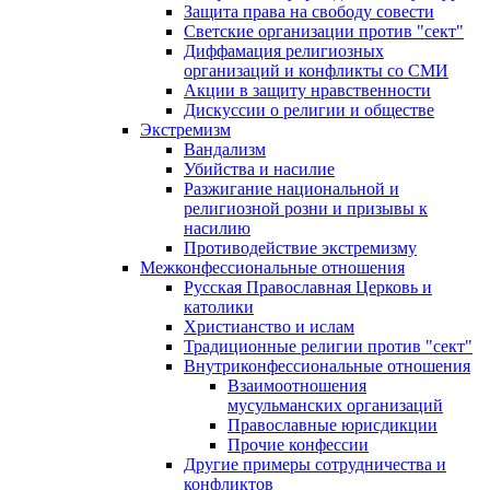
Защита права на свободу совести
Светские организации против "сект"
Диффамация религиозных
организаций и конфликты со СМИ
Акции в защиту нравственности
Дискуссии о религии и обществе
Экстремизм
Вандализм
Убийства и насилие
Разжигание национальной и
религиозной розни и призывы к
насилию
Противодействие экстремизму
Межконфессиональные отношения
Русская Православная Церковь и
католики
Христианство и ислам
Традиционные религии против "сект"
Внутриконфессиональные отношения
Взаимоотношения
мусульманских организаций
Православные юрисдикции
Прочие конфессии
Другие примеры сотрудничества и
конфликтов