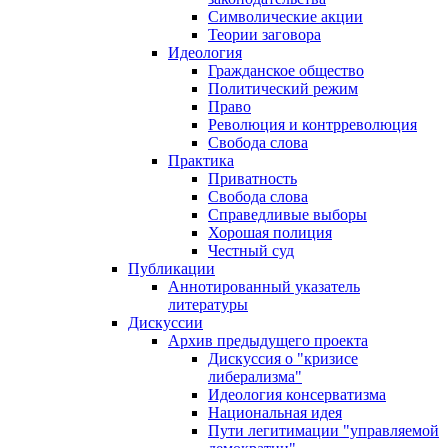
Символические акции
Теории заговора
Идеология
Гражданское общество
Политический режим
Право
Революция и контрреволюция
Свобода слова
Практика
Приватность
Свобода слова
Справедливые выборы
Хорошая полиция
Честный суд
Публикации
Аннотированный указатель
литературы
Дискуссии
Архив предыдущего проекта
Дискуссия о "кризисе
либерализма"
Идеология консерватизма
Национальная идея
Пути легитимации "управляемой