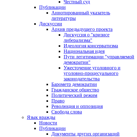
Честный суд
Публикации
Аннотированный указатель
литературы
Дискуссии
Архив предыдущего проекта
Дискуссия о "кризисе
либерализма"
Идеология консерватизма
Национальная идея
Пути легитимации "управляемой
демократии"
Ужесточение уголовного и
уголовно-процесуального
законодательства
Барометр демократии
Гражданское общество
Политический режим
Право
Революция и оппозиция
Свобода слова
Язык вражды
Новости
Публикации
Документы других организаций