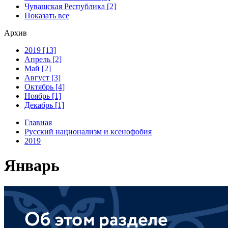
Чувашская Республика [2]
Показать все
Архив
2019 [13]
Апрель [2]
Май [2]
Август [3]
Октябрь [4]
Ноябрь [1]
Декабрь [1]
Главная
Русский национализм и ксенофобия
2019
Январь