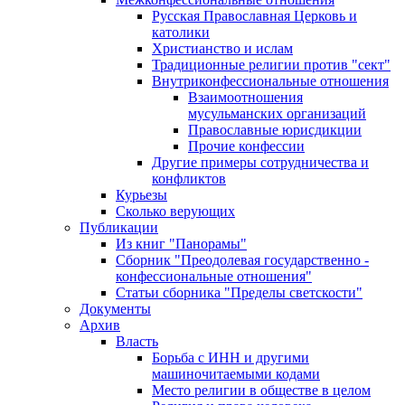
Русская Православная Церковь и
католики
Христианство и ислам
Традиционные религии против "сект"
Внутриконфессиональные отношения
Взаимоотношения
мусульманских организаций
Православные юрисдикции
Прочие конфессии
Другие примеры сотрудничества и
конфликтов
Курьезы
Сколько верующих
Публикации
Из книг "Панорамы"
Сборник "Преодолевая государственно -
конфессиональные отношения"
Статьи сборника "Пределы светскости"
Документы
Архив
Власть
Борьба с ИНН и другими
машиночитаемыми кодами
Место религии в обществе в целом