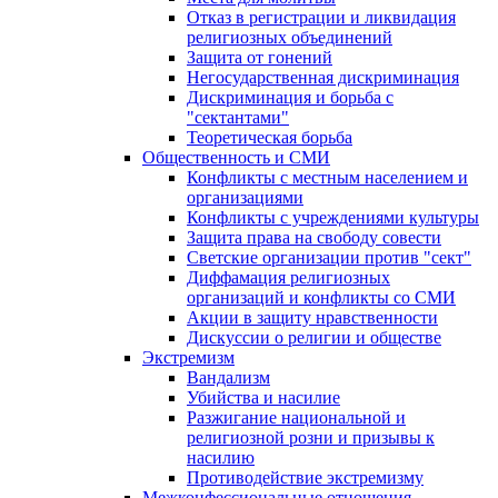
Отказ в регистрации и ликвидация
религиозных объединений
Защита от гонений
Негосударственная дискриминация
Дискриминация и борьба с
"сектантами"
Теоретическая борьба
Общественность и СМИ
Конфликты с местным населением и
организациями
Конфликты с учреждениями культуры
Защита права на свободу совести
Светские организации против "сект"
Диффамация религиозных
организаций и конфликты со СМИ
Акции в защиту нравственности
Дискуссии о религии и обществе
Экстремизм
Вандализм
Убийства и насилие
Разжигание национальной и
религиозной розни и призывы к
насилию
Противодействие экстремизму
Межконфессиональные отношения