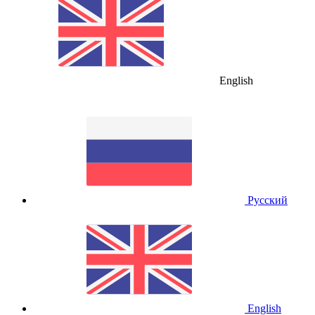
English
Русский
English