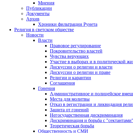
Мнения
Публикации
Документы
Архив
Хроники фильтрации Рунета
Религия в светском обществе
Новости
Власти
Правовое регулирование
Покровительство властей
Чувства верующих
Участие в выборах и в политической ж
Дискуссии о религии и власти
Дискуссии о религии и праве
Религии и карантин
Соглашения
Гонения
Административное и полицейское вмеш
Места для молитвы
Отказ в регистрации и ликвидация рел
Защита от гонений
Негосударственная дискриминация
Дискриминация и борьба с "сектантами
Теоретическая борьба
Общественность и СМИ