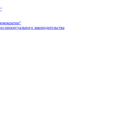
а"
демократии"
но-процесуального законодательства