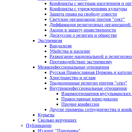
Конфликты с местным населением и ор
Конфликты с учреждениями культуры
Защита права на свободу совести
Светские организации против "сект"
Диффамация религиозных организаций
Акции в защиту нравственности
Дискуссии о религии и обществе
Экстремизм
Вандализм
Убийства и насилие
Разжигание национальной и религиозно
Противодействие экстремизму
Межконфессиональные отношения
Русская Православная Церковь и католи
Христианство и ислам
Традиционные религии против "сект"
Внутриконфессиональные отношения
Взаимоотношения мусульманских 
Православные юрисдикции
Прочие конфессии
Другие примеры сотрудничества и конф
Курьезы
Сколько верующих
Публикации
Из книг "Панорамы"