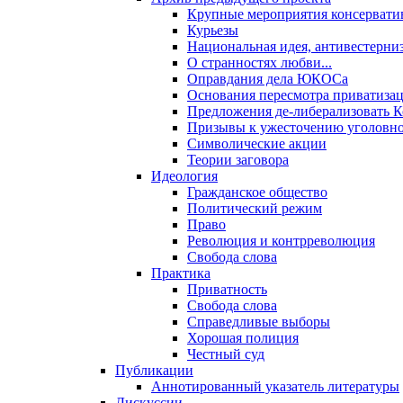
Крупные мероприятия консервати
Курьезы
Национальная идея, антивестерни
О странностях любви...
Оправдания дела ЮКОСа
Основания пересмотра приватиза
Предложения де-либерализовать 
Призывы к ужесточению уголовног
Символические акции
Теории заговора
Идеология
Гражданское общество
Политический режим
Право
Революция и контрреволюция
Свобода слова
Практика
Приватность
Свобода слова
Справедливые выборы
Хорошая полиция
Честный суд
Публикации
Аннотированный указатель литературы
Дискуссии