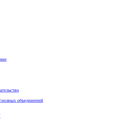
изни
ательство
игиозных объединений
"