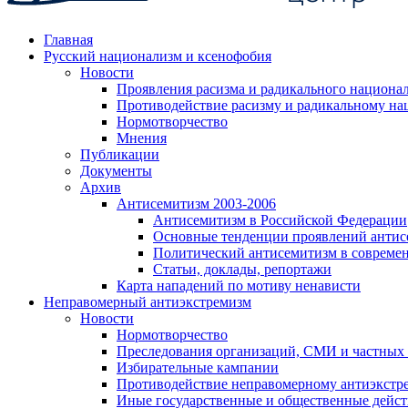
Главная
Русский национализм и ксенофобия
Новости
Проявления расизма и радикального национа
Противодействие расизму и радикальному на
Нормотворчество
Мнения
Публикации
Документы
Архив
Антисемитизм 2003-2006
Антисемитизм в Российской Федерации
Основные тенденции проявлений антис
Политический антисемитизм в совреме
Статьи, доклады, репортажи
Карта нападений по мотиву ненависти
Неправомерный антиэкстремизм
Новости
Нормотворчество
Преследования организаций, СМИ и частных
Избирательные кампании
Противодействие неправомерному антиэкстр
Иные государственные и общественные дейст