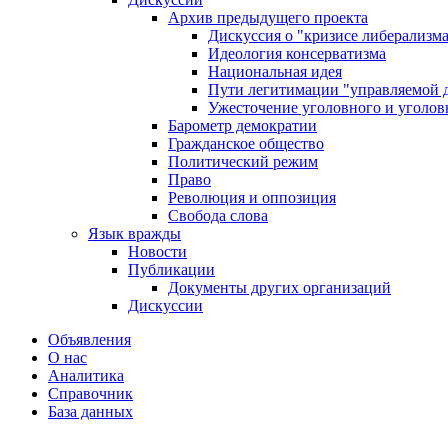
Архив предыдущего проекта
Дискуссия о "кризисе либерализм
Идеология консерватизма
Национальная идея
Пути легитимации "управляемой 
Ужесточение уголовного и уголов
Барометр демократии
Гражданское общество
Политический режим
Право
Революция и оппозиция
Свобода слова
Язык вражды
Новости
Публикации
Документы других организаций
Дискуссии
Объявления
О нас
Аналитика
Справочник
База данных