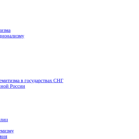
лизма
ционализму
емитизма в государствах СНГ
нной России
 лиц
емизму
вия