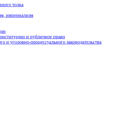
вного толка
зм, империализм
ции
Конституцию и публичное право
о и уголовно-процессуального законодательства