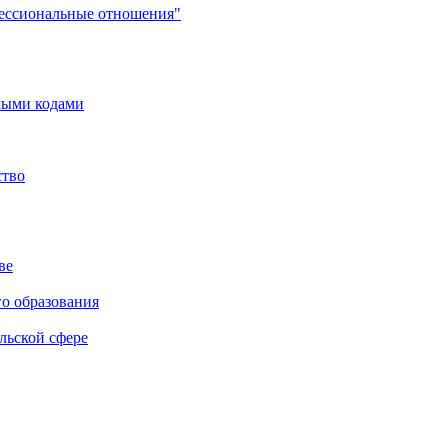
фессиональные отношения"
мыми кодами
ство
ве
го образования
льской сфере