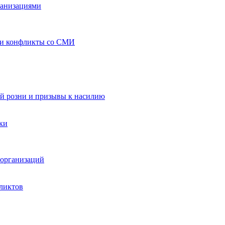
ганизациями
 и конфликты со СМИ
й розни и призывы к насилию
ки
организаций
ликтов