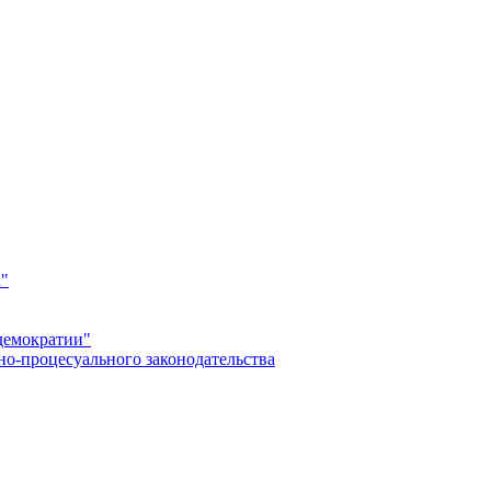
а"
демократии"
но-процесуального законодательства