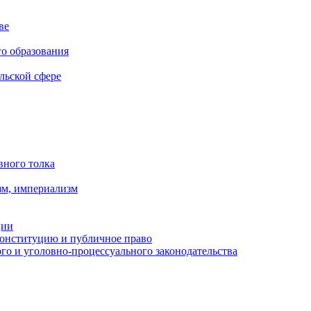
ве
го образования
льской сфере
вного толка
зм, империализм
ции
Конституцию и публичное право
о и уголовно-процессуального законодательства