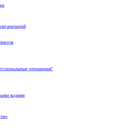
ки
организаций
ликтов
фессиональные отношения"
мыми кодами
ство