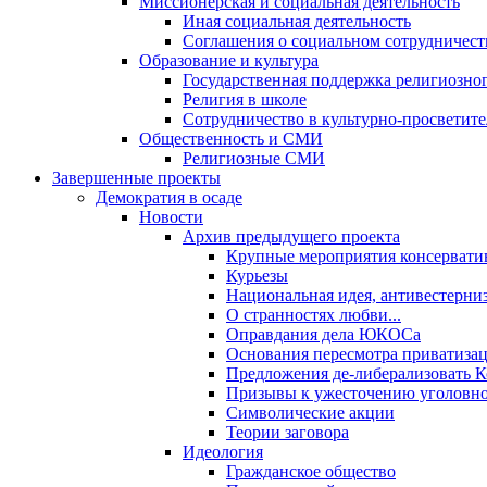
Миссионерская и социальная деятельность
Иная социальная деятельность
Соглашения о социальном сотрудничест
Образование и культура
Государственная поддержка религиозно
Религия в школе
Сотрудничество в культурно-просветите
Общественность и СМИ
Религиозные СМИ
Завершенные проекты
Демократия в осаде
Новости
Архив предыдущего проекта
Крупные мероприятия консервати
Курьезы
Национальная идея, антивестерни
О странностях любви...
Оправдания дела ЮКОСа
Основания пересмотра приватиза
Предложения де-либерализовать 
Призывы к ужесточению уголовног
Символические акции
Теории заговора
Идеология
Гражданское общество