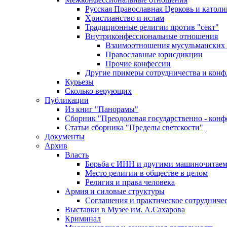
Русская Православная Церковь и католи
Христианство и ислам
Традиционные религии против "сект"
Внутриконфессиональные отношения
Взаимоотношения мусульманских 
Православные юрисдикции
Прочие конфессии
Другие примеры сотрудничества и конф
Курьезы
Сколько верующих
Публикации
Из книг "Панорамы"
Сборник "Преодолевая государственно - кон
Статьи сборника "Пределы светскости"
Документы
Архив
Власть
Борьба с ИНН и другими машиночитае
Место религии в обществе в целом
Религия и права человека
Армия и силовые структуры
Соглашения и практическое сотрудниче
Выставки в Музее им. А.Сахарова
Криминал