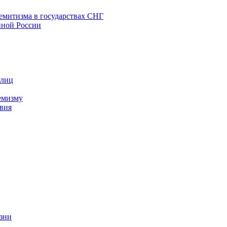
емитизма в государствах СНГ
нной России
 лиц
емизму
вия
изни