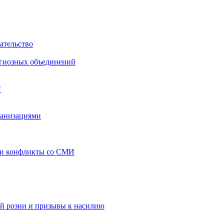
ательство
игиозных объединений
"
ганизациями
 и конфликты со СМИ
й розни и призывы к насилию