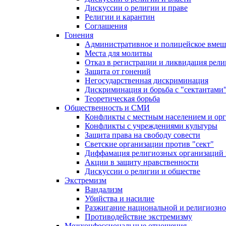
Дискуссии о религии и праве
Религии и карантин
Соглашения
Гонения
Административное и полицейское вмеш
Места для молитвы
Отказ в регистрации и ликвидация рел
Защита от гонений
Негосударственная дискриминация
Дискриминация и борьба с "сектантами
Теоретическая борьба
Общественность и СМИ
Конфликты с местным населением и ор
Конфликты с учреждениями культуры
Защита права на свободу совести
Светские организации против "сект"
Диффамация религиозных организаций
Акции в защиту нравственности
Дискуссии о религии и обществе
Экстремизм
Вандализм
Убийства и насилие
Разжигание национальной и религиозно
Противодействие экстремизму
Межконфессиональные отношения