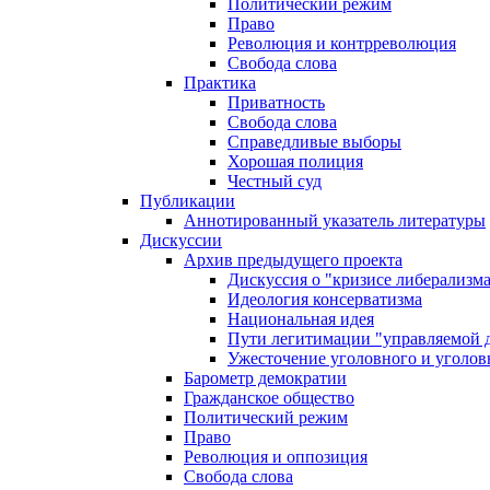
Политический режим
Право
Революция и контрреволюция
Свобода слова
Практика
Приватность
Свобода слова
Справедливые выборы
Хорошая полиция
Честный суд
Публикации
Аннотированный указатель литературы
Дискуссии
Архив предыдущего проекта
Дискуссия о "кризисе либерализм
Идеология консерватизма
Национальная идея
Пути легитимации "управляемой 
Ужесточение уголовного и уголов
Барометр демократии
Гражданское общество
Политический режим
Право
Революция и оппозиция
Свобода слова